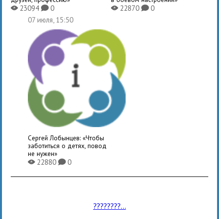
23094
0
22870
0
X
K
X
K
07 июля, 15:50
Сергей Лобынцев: «Чтобы
заботиться о детях, повод
не нужен»
22880
0
X
K
????????...