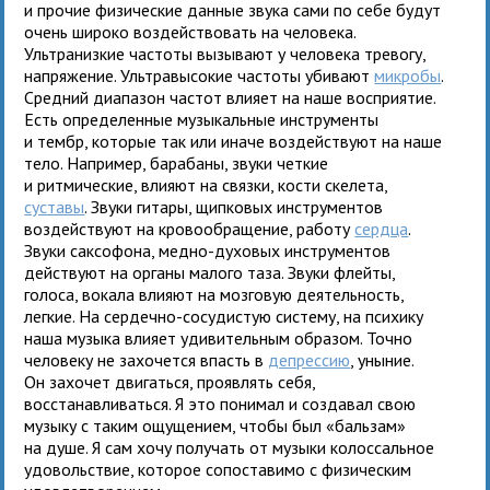
и прочие физические данные звука сами по себе будут
очень широко воздействовать на человека.
Ультранизкие частоты вызывают у человека тревогу,
напряжение. Ультравысокие частоты убивают
микробы
.
Средний диапазон частот влияет на наше восприятие.
Есть определенные музыкальные инструменты
и тембр, которые так или иначе воздействуют на наше
тело. Например, барабаны, звуки четкие
и ритмические, влияют на связки, кости скелета,
суставы
. Звуки гитары, щипковых инструментов
воздействуют на кровообращение, работу
сердца
.
Звуки саксофона, медно-духовых инструментов
действуют на органы малого таза. Звуки флейты,
голоса, вокала влияют на мозговую деятельность,
легкие. На сердечно-сосудистую систему, на психику
наша музыка влияет удивительным образом. Точно
человеку не захочется впасть в
депрессию
, уныние.
Он захочет двигаться, проявлять себя,
восстанавливаться. Я это понимал и создавал свою
музыку с таким ощущением, чтобы был «бальзам»
на душе. Я сам хочу получать от музыки колоссальное
удовольствие, которое сопоставимо с физическим