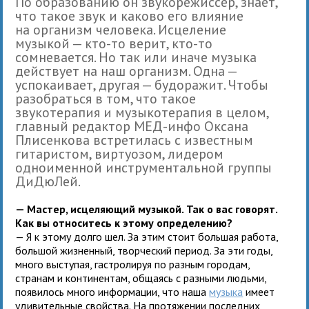
По образованию он звукорежиссер, знает,
что такое звук и каково его влияние
на организм человека. Исцеление
музыкой — кто-то верит, кто-то
сомневается. Но так или иначе музыка
действует на наш организм. Одна —
успокаивает, другая — будоражит. Чтобы
разобраться в том, что такое
звукотерапия и музыкотерапия в целом,
главный редактор МЕД-инфо Оксана
Плисенкова встретилась с известным
гитаристом, виртуозом, лидером
одноименной инструментальной группы
ДиДюЛей.
— Мастер, исцеляющий музыкой. Так о вас говорят.
Как вы относитесь к этому определению?
— Я к этому долго шел. За этим стоит большая работа,
большой жизненный, творческий период. За эти годы,
много выступая, гастролируя по разным городам,
странам и континентам, общаясь с разными людьми,
появилось много информации, что наша
музыка
имеет
удивительные свойства. На протяжении последних