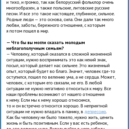
и тихо, и громко, так как белорусский фольклор очень
многообразен, а также польские, литовские русские
песни. И все это такое настоящее, глубинное, сильное.
Родные люди — это основа, сила. Они дали так много
любви, заботы, бережного отношения, с которым
я потом пошел в мир.
— Что бы вы могли сказать молодым
неблагополучным семьям?
— Человеку, который оказался в сложной жизненной
ситуации, нужно воспринимать это как некий знак,
посыл, который делает нас сильнее. Это жизненный
опыт, который будет во благо. Значит, человек где-то
оступился, пошел по велению ума, а не сердца. Может,
человек, с которым его связали, не его. В любой
ситуации не нужно негативно относиться к миру. Все
наши проблемы возникают от нашего отношения
к нему. Если мы к нему хорошо относимся,
то и он встречно относится хорошо. В неприятной
ситуации не нужно впадать в панику, в
депрессию
.
Как бы человеку ни было тяжело, нужно жить, ценить
жизнь и быть позитивным. Если у вас есть ребенок,
то это великое чудо. Вкладывайте в него заботу,