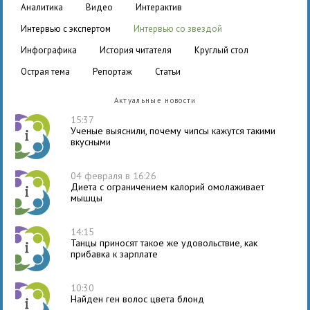
аналитика
видео
интерактив
интервью с экспертом
интервью со звездой
инфографика
история читателя
круглый стол
острая тема
репортаж
статьи
Актуальные новости
15:37
Ученые выяснили, почему чипсы кажутся такими
вкусными
04 февраля в 16:26
Диета с ограничением калорий омолаживает
мышцы
14:15
Танцы приносят такое же удовольствие, как
прибавка к зарплате
10:30
Найден ген волос цвета блонд