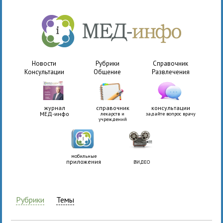
Новости
Рубрики
Справочник
Консультации
Общение
Развлечения
журнал
справочник
консультации
МЕД-инфо
лекарств и
задайте вопрос врачу
учреждений
мобильные
приложения
ВИДЕО
Рубрики
Темы