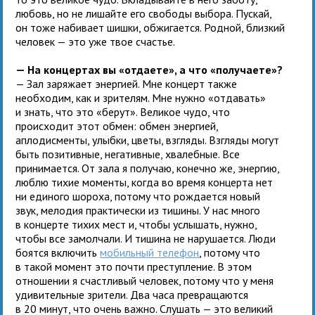
любовь, но не лишайте его свободы выбора. Пускай,
он тоже набивает шишки, обжигается. Родной, близкий
человек — это уже твое счастье.
— На концертах вы «отдаете», а что «получаете»?
— Зал заряжает энергией. Мне концерт также
необходим, как и зрителям. Мне нужно «отдавать»
и знать, что это «берут». Великое чудо, что
происходит этот обмен: обмен энергией,
аплодисменты, улыбки, цветы, взгляды. Взгляды могут
быть позитивные, негативные, хвалебные. Все
принимается. От зала я получаю, конечно же, энергию,
люблю тихие моменты, когда во время концерта нет
ни единого шороха, потому что рождается новый
звук, мелодия практически из тишины. У нас много
в концерте тихих мест и, чтобы услышать, нужно,
чтобы все замолчали. И тишина не нарушается. Люди
боятся включить
мобильный телефон
, потому что
в такой момент это почти преступление. В этом
отношении я счастливый человек, потому что у меня
удивительные зрители. Два часа превращаются
в 20 минут, что очень важно. Слушать — это великий