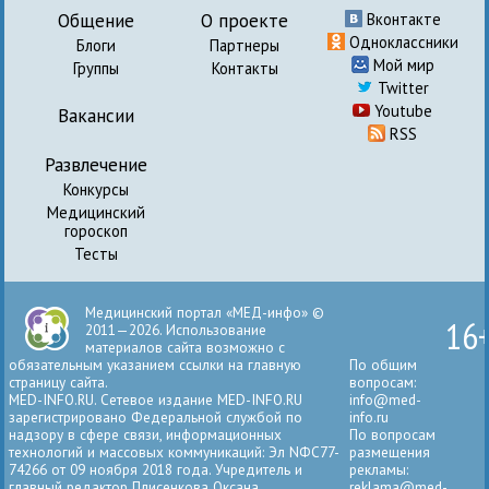
Общение
О проекте
Вконтакте
Одноклассники
Блоги
Партнеры
Мой мир
Группы
Контакты
Twitter
Youtube
Вакансии
RSS
Развлечение
Конкурсы
Медицинский
гороскоп
Тесты
Медицинский портал «МЕД-инфо» ©
16
2011—2026. Использование
материалов сайта возможно с
обязательным указанием ссылки на главную
По общим
страницу сайта.
вопросам:
MED-INFO.RU. Сетевое издание MED-INFO.RU
info@med-
зарегистрировано Федеральной службой по
info.ru
надзору в сфере связи, информационных
По вопросам
технологий и массовых коммуникаций: Эл NФС77-
размещения
74266 от 09 ноября 2018 года. Учредитель и
рекламы:
главный редактор Плисенкова Оксана
reklama@med-