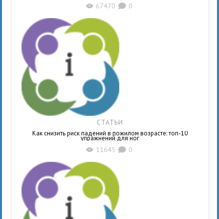
67470
0
X
K
СТАТЬИ
Как снизить риск падений в пожилом возрасте: топ-10
упражнений для ног
11645
0
X
K