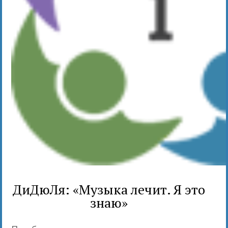
ДиДюЛя: «Музыка лечит. Я это
знаю»