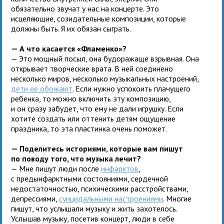
обязательно звучат у нас на концерте. Это
исцеляющие, созидательные композиции, которые
должны быть. Я их обязан сыграть.
— А что касается «Фламенко»?
— Это мощный посыл, она будоражаще взрывная. Она
открывает творческие врата. В ней соединено
несколько миров, несколько музыкальных настроений,
дети ее обожают
. Если нужно успокоить плачущего
ребенка, то можно включить эту композицию,
и он сразу забудет, что ему не дали игрушку. Если
хотите создать или оттенить детям ощущение
праздника, то эта пластинка очень поможет.
— Поделитесь историями, которые вам пишут
по поводу того, что музыка лечит?
— Мне пишут люди после
инфарктов
,
с предынфарктными состояниями, сердечной
недостаточностью, психическими расстройствами,
депрессиями,
суицидальными настроениями
. Многие
пишут, что услышали музыку и жить захотелось.
Услышав музыку, посетив концерт, люди в себе