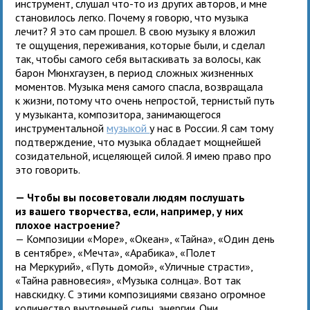
инструмент, слушал что-то из других авторов, и мне
становилось легко. Почему я говорю, что музыка
лечит? Я это сам прошел. В свою музыку я вложил
те ощущения, переживания, которые были, и сделал
так, чтобы самого себя вытаскивать за волосы, как
барон Мюнхгаузен, в период сложных жизненных
моментов. Музыка меня самого спасла, возвращала
к жизни, потому что очень непростой, тернистый путь
у музыканта, композитора, занимающегося
инструментальной
музыкой
у нас в России. Я сам тому
подтверждение, что музыка обладает мощнейшей
созидательной, исцеляющей силой. Я имею право про
это говорить.
— Чтобы вы посоветовали людям послушать
из вашего творчества, если, например, у них
плохое настроение?
— Композиции «Море», «Океан», «Тайна», «Один день
в сентябре», «Мечта», «Арабика», «Полет
на Меркурий», «Путь домой», «Уличные страсти»,
«Тайна равновесия», «Музыка солнца». Вот так
навскидку. С этими композициями связано огромное
количество внутренней силы, энергии. Они