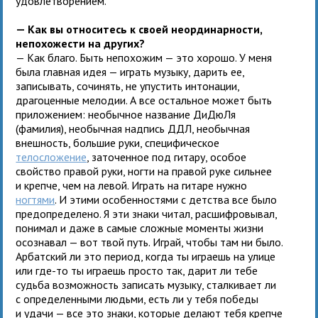
удовлетворением.
— Как вы относитесь к своей неординарности,
непохожести на других?
— Как благо. Быть непохожим — это хорошо. У меня
была главная идея — играть музыку, дарить ее,
записывать, сочинять, не упустить интонации,
драгоценные мелодии. А все остальное может быть
приложением: необычное название ДиДюЛя
(фамилия), необычная надпись ДДЛ, необычная
внешность, большие руки, специфическое
телосложение
, заточенное под гитару, особое
свойство правой руки, ногти на правой руке сильнее
и крепче, чем на левой. Играть на гитаре нужно
ногтями
. И этими особенностями с детства все было
предопределено. Я эти знаки читал, расшифровывал,
понимал и даже в самые сложные моменты жизни
осознавал — вот твой путь. Играй, чтобы там ни было.
Арбатский ли это период, когда ты играешь на улице
или где-то ты играешь просто так, дарит ли тебе
судьба возможность записать музыку, сталкивает ли
с определенными людьми, есть ли у тебя победы
и удачи — все это знаки, которые делают тебя крепче