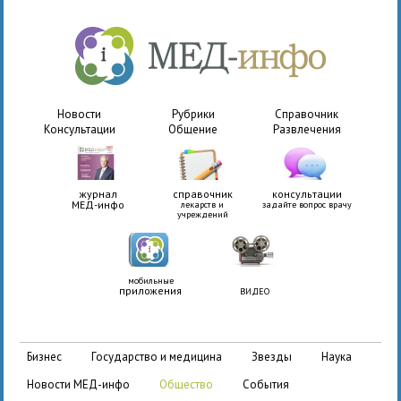
Новости
Рубрики
Справочник
Консультации
Общение
Развлечения
журнал
справочник
консультации
МЕД-инфо
лекарств и
задайте вопрос врачу
учреждений
мобильные
приложения
ВИДЕО
бизнес
государство и медицина
звезды
наука
новости МЕД-инфо
общество
события