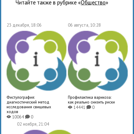
Читайте также в рубрике «
общество
»
23 декабря, 18:06
06 августа, 10:28
Фистулография:
Профилактика варикоза:
диагностический метод
как реально снизить риски
исследования свищевых
14441
0
X
K
ходов
10064
0
X
K
02 ноября, 21:04