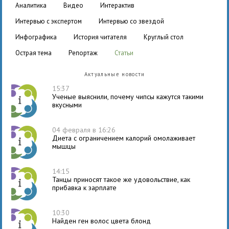
аналитика
видео
интерактив
интервью с экспертом
интервью со звездой
инфографика
история читателя
круглый стол
острая тема
репортаж
статьи
Актуальные новости
15:37
Ученые выяснили, почему чипсы кажутся такими
вкусными
04 февраля в 16:26
Диета с ограничением калорий омолаживает
мышцы
14:15
Танцы приносят такое же удовольствие, как
прибавка к зарплате
10:30
Найден ген волос цвета блонд