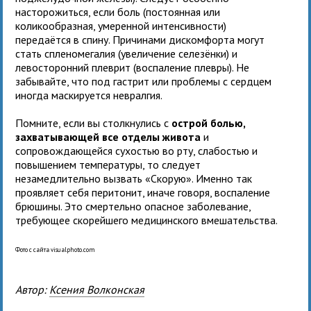
насторожиться, если боль (постоянная или
коликообразная, умеренной интенсивности)
передаётся в спину. Причинами дискомфорта могут
стать спленомегалия (увеличение селезёнки) и
левосторонний плеврит (воспаление плевры). Не
забывайте, что под гастрит или проблемы с сердцем
иногда маскируется невралгия.
Помните, если вы столкнулись с
острой болью,
захватывающей все отделы живота
и
сопровождающейся сухостью во рту, слабостью и
повышением температуры, то следует
незамедлительно вызвать «Скорую». Именно так
проявляет себя перитонит, иначе говоря, воспаление
брюшины. Это смертельно опасное заболевание,
требующее скорейшего медицинского вмешательства.
Фото с сайта visualphoto.com
Автор:
Ксения Волконская