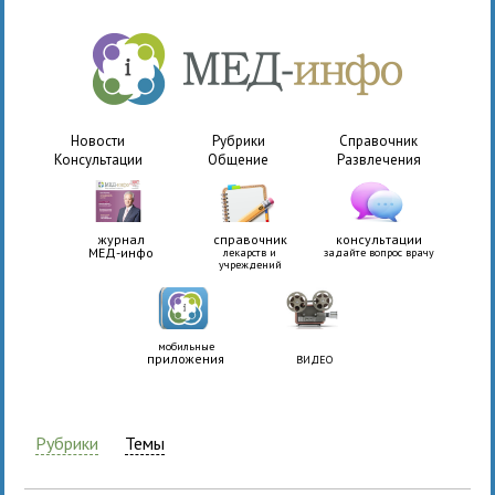
Новости
Рубрики
Справочник
Консультации
Общение
Развлечения
журнал
справочник
консультации
МЕД-инфо
лекарств и
задайте вопрос врачу
учреждений
мобильные
приложения
ВИДЕО
Рубрики
Темы