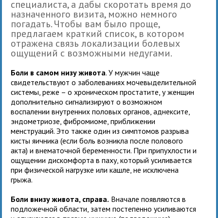
специалиста, а дабы скоротать время до
назначенного визита, можно немного
погадать. Чтобы вам было проще,
предлагаем краткий список, в котором
отражена связь локализации болевых
ощущений с возможными недугами.
Боли в самом низу живота
. У мужчин чаще
свидетельствуют о заболеваниях мочевыделительной
системы, реже – о хроническом простатите, у женщин
дополнительно сигнализируют о возможном
воспалении внутренних половых органов, аднексите,
эндометриозе, фибромиоме, приближении
менструаций. Это также один из симптомов разрыва
кисты яичника (если боль возникла после полового
акта) и внематочной беременности. При припухлости и
ощущении дискомфорта в паху, который усиливается
при физической нагрузке или кашле, не исключена
грыжа.
Боли внизу живота, справа.
Вначале появляются в
подложечной области, затем постепенно усиливаются