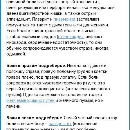
причиной боли выступают острый холецистит,
пенетрирующая или перфоративная язва желудка или
двенадцатиперстной кишки, а также острый
аппендицит. Плеврит и
пневмония
заставляют
помучиться «в такт» с дыхательными движениями.
Если боли в эпигастральной области связаны
с заболеваниями сердца (
стенокардия
, инфаркт
миокарда, сердечная недостаточность), то они
обычно сопровождаются чувством страха, иногда
одышкой.
Боли в правом подреберье
. Иногда «отдают» в
поясницу справа, правую половину грудной клетки,
правое плечо, под правую лопатку. Если боли
сопровождаются чувством горечи во рту, то это
верный признак холецистита (воспаления желчного
пузыря). Однако возможна патология не только
желчевыводящих путей
и желчного пузыря, но и
печени.
Боли в левом подреберье
. Самый частый провокатор
боли в левом боку –
панкреатит
(воспаление
поджелудочной железы). Следует особенно