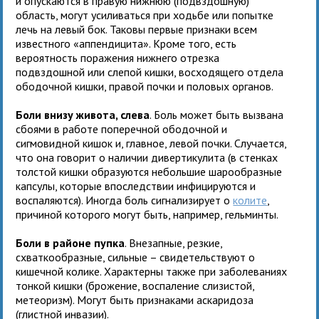
и опускаются в правую нижнюю (подвздошную)
область, могут усиливаться при ходьбе или попытке
лечь на левый бок. Таковы первые признаки всем
известного «аппендицита». Кроме того, есть
вероятность поражения нижнего отрезка
подвздошной или слепой кишки, восходящего отдела
ободочной кишки, правой почки и половых органов.
Боли внизу живота, слева
. Боль может быть вызвана
сбоями в работе поперечной ободочной и
сигмовидной кишок и, главное, левой почки. Случается,
что она говорит о наличии дивертикулита (в стенках
толстой кишки образуются небольшие шарообразные
капсулы, которые впоследствии инфицируются и
воспаляются). Иногда боль сигнализирует о
колите
,
причиной которого могут быть, например, гельминты.
Боли в районе пупка
. Внезапные, резкие,
схваткообразные, сильные – свидетельствуют о
кишечной колике. Характерны также при заболеваниях
тонкой кишки (брожение, воспаление слизистой,
метеоризм). Могут быть признаками аскаридоза
(глистной инвазии).