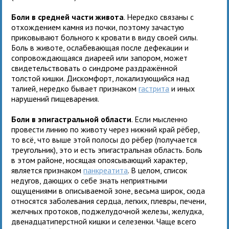
Боли в средней части живота
. Нередко связаны с
отхождением камня из почки, поэтому зачастую
приковывают больного к кровати в виду своей силы.
Боль в животе, ослабевающая после дефекации и
сопровождающаяся диареей или запором, может
свидетельствовать о синдроме раздражённой
толстой кишки. Дискомфорт, локализующийся над
талией, нередко бывает признаком
гастрита
и иных
нарушений пищеварения.
Боли в эпигастральной области
. Если мысленно
провести линию по животу через нижний край рёбер,
то всё, что выше этой полосы до рёбер (получается
треугольник), это и есть эпигастральная область. Боль
в этом районе, носящая опоясывающий характер,
является признаком
панкреатита
. В целом, список
недугов, дающих о себе знать неприятными
ощущениями в описываемой зоне, весьма широк, сюда
относятся заболевания сердца, легких, плевры, печени,
желчных протоков, поджелудочной железы, желудка,
двенадцатиперстной кишки и селезенки. Чаще всего