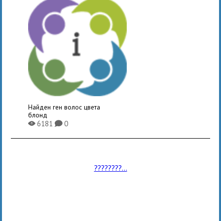
Найден ген волос цвета
блонд
6181
0
X
K
????????...