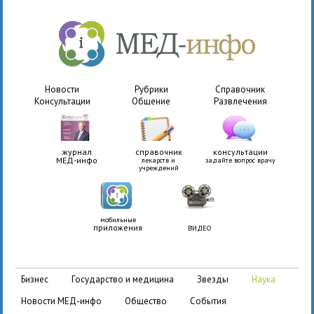
Новости
Рубрики
Справочник
Консультации
Общение
Развлечения
журнал
справочник
консультации
МЕД-инфо
лекарств и
задайте вопрос врачу
учреждений
мобильные
приложения
ВИДЕО
бизнес
государство и медицина
звезды
наука
новости МЕД-инфо
общество
события