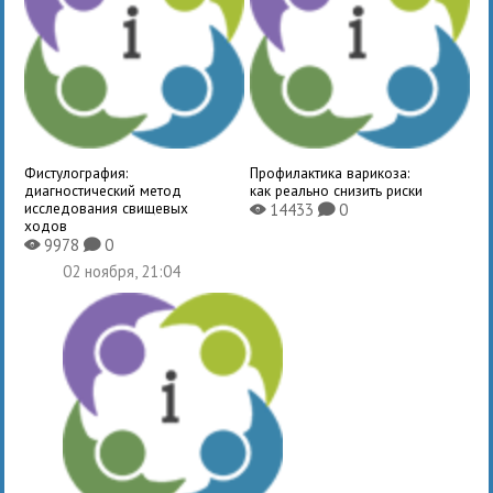
Фистулография:
Профилактика варикоза:
диагностический метод
как реально снизить риски
исследования свищевых
14433
0
X
K
ходов
9978
0
X
K
02 ноября, 21:04