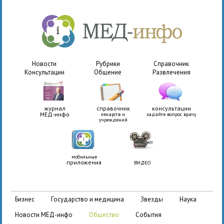
Новости
Рубрики
Справочник
Консультации
Общение
Развлечения
журнал
справочник
консультации
МЕД-инфо
лекарств и
задайте вопрос врачу
учреждений
мобильные
приложения
ВИДЕО
бизнес
государство и медицина
звезды
наука
новости МЕД-инфо
общество
события