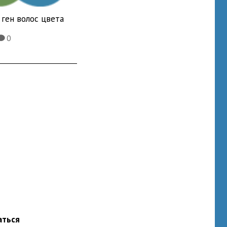
ген волос цвета
0
K
аться