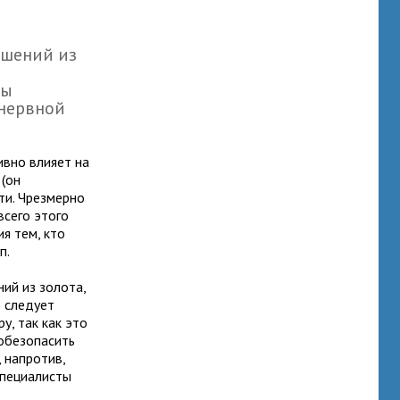
ашений из
сы
 нервной
ивно влияет на
 (он
ти. Чрезмерно
всего этого
ия тем, кто
п.
ий из золота,
е следует
у, так как это
 обезопасить
 напротив,
специалисты