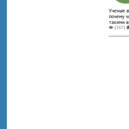
Ученые в
почему ч
такими 
13571
X