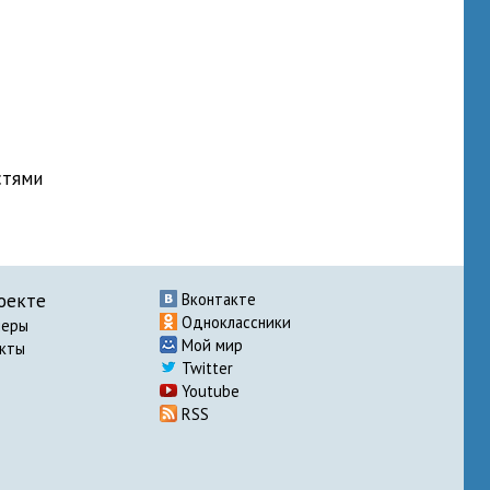
стями
оекте
Вконтакте
Одноклассники
неры
Мой мир
акты
Twitter
Youtube
RSS