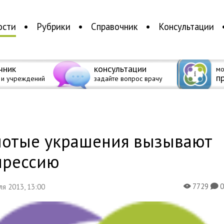
ости
Рубрики
Справочник
Консультации
чник
консультации
мо
п
 и учреждений
задайте вопрос врачу
а
лотые украшения вызывают
прессию
7729
еля 2013, 13:00
X
K