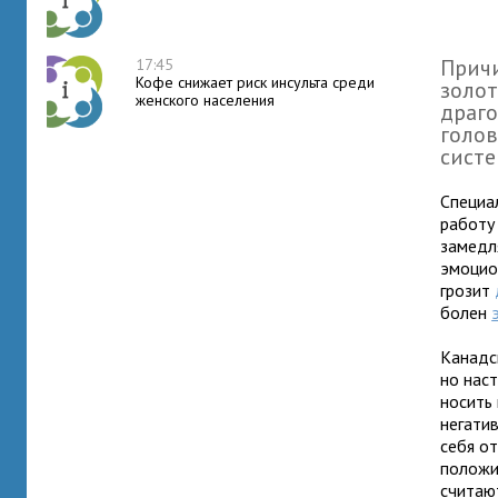
Причи
17:45
Кофе снижает риск инсульта среди
золот
женского населения
драго
голов
систе
Специа
работу
замедл
эмоцио
грозит
болен
Канадс
но нас
носить
негати
себя о
положи
считаю