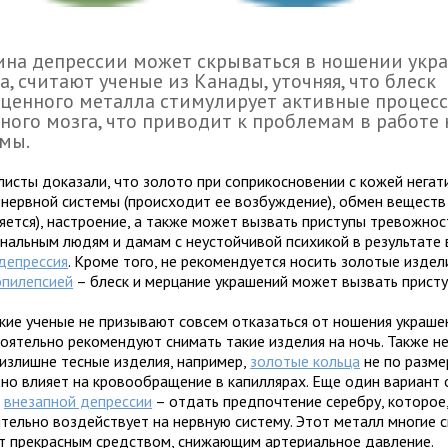
на депрессии может скрываться в ношении укр
а, считают ученые из Канады, уточняя, что блеск
ценного металла стимулирует активные процес
ного мозга, что приводит к проблемам в работе
мы.
листы доказали, что золото при соприкосновении с кожей негат
 нервной системы (происходит ее возбуждение), обмен веществ
яется), настроение, а также может вызвать приступы тревожнос
нальным людям и дамам с неустойчивой психикой в результате 
депрессия
. Кроме того, не рекомендуется носить золотые издел
эпилепсией
– блеск и мерцание украшений может вызвать присту
кие ученые не призывают совсем отказаться от ношения украшен
тоятельно рекомендуют снимать такие изделия на ночь. Также н
 излишне тесные изделия, например,
золотые кольца
не по размер
вно влияет на кровообращение в капиллярах. Еще один вариант
т
внезапной депрессии
– отдать предпочтение серебру, которое,
тельно воздействует на нервную систему. Этот металл многие 
т прекрасным средством, снижающим артериальное давление.