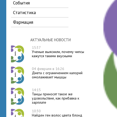
события
статистика
фармация
АКТУАЛЬНЫЕ НОВОСТИ
15:37
Ученые выяснили, почему чипсы
кажутся такими вкусными
04 февраля в 16:26
Диета с ограничением калорий
омолаживает мышцы
14:15
Танцы приносят такое же
удовольствие, как прибавка к
зарплате
10:30
Найден ген волос цвета блонд