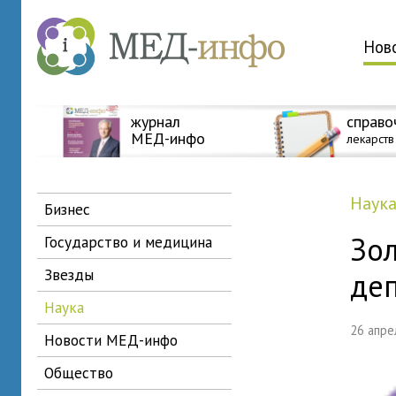
Нов
журнал
справо
МЕД-инфо
лекарств
наук
бизнес
Зо
государство и медицина
звезды
де
наука
26 апр
новости МЕД-инфо
общество