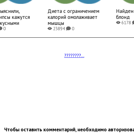
ыяснили,
Диета с ограничением
Найден 
ипсы кажутся
калорий омолаживает
блонд
вкусными
мышцы
6178
X
0
23894
0
K
X
K
????????...
Чтобы оставить комментарий, необходимо авторизов