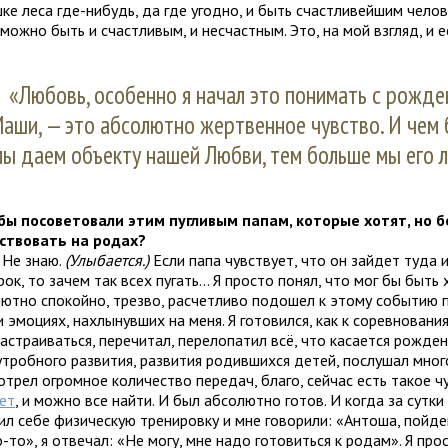
ке леса где-нибудь, да где угодно, и быть счастливейшим челов
можно быть и счастливым, и несчастным. Это, на мой взгляд, и ес
«Любовь, особенно я начал это понимать с рожд
аши, — это абсолютно жертвенное чувство. И чем
мы даем объекту нашей Любви, тем больше мы его 
бы посоветовали этим пугливым папам, которые хотят, но б
ствовать на родах?
Не знаю.
(Улыбается.)
Если папа чувствует, что он зайдет туда 
ок, то зачем так всех пугать... Я просто понял, что мог бы быть 
лютно спокойно, трезво, расчетливо подошел к этому событию п
 эмоциях, нахлынувших на меня. Я готовился, как к соревнования
астраиваться, перечитал, перелопатил всё, что касается рожден
утробного развития, развития родившихся детей, послушал мног
трел огромное количество передач, благо, сейчас есть такое чу
ет
, и можно все найти. И был абсолютно готов. И когда за сутк
оил себе физическую тренировку и мне говорили: «Антоша, пойд
-то», я отвечал: «Не могу, мне надо готовиться к родам». Я прос