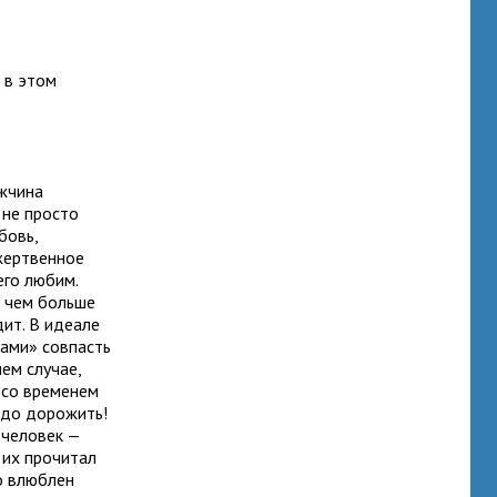
 в этом
ужчина
 не просто
бовь,
жертвенное
его любим.
, чем больше
дит. В идеале
лами» совпасть
шем случае,
и со временем
надо дорожить!
 человек —
 их прочитал
то влюблен