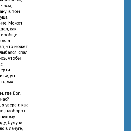
 часы,
ану, в том
душа
ение. Может
дел, как
е вообще
вовал
ал, что может
лыбался, спал.
ись, чтобы
ас
мерти
ки видят
которых
, где Бог,
 нас?
 я уверен: как
ли, наоборот,
 никому
аду, будучи
ю в лачуге,