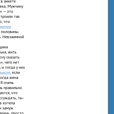
 в анкете
ека, Мужчину
» — это
строили так
, что
овение
 половины.
ь. Невзаимной
нщина
ька, жить
очу сказать
», чего нет
 и тогда у них
жиком
, если
когда жена
 Я очень
нь правильно
уются, что
ссуждать, ты-
а хотела
и замуж
арень, просто