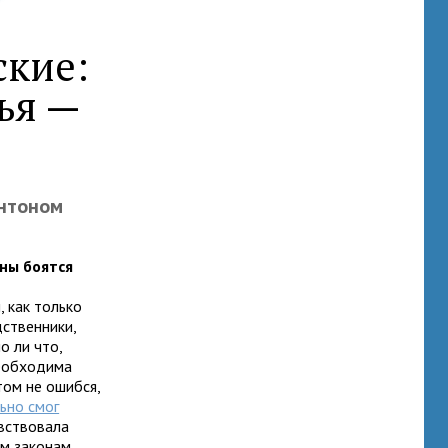
ские:
ья —
нтоном
ины боятся
, как только
дственники,
о ли что,
необходима
том не ошибся,
ьно смог
увствовала
м законам,