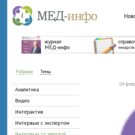
Нов
журнал
справо
МЕД-инфо
лекарств
Рубрики
Темы
04 фев
аналитика
видео
интерактив
интервью с экспертом
интервью со звездой