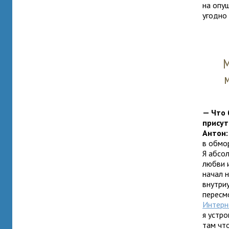
на опуш
угодно 
М
— Что 
присут
Антон:
в обмор
Я абсо
любви и
начал н
внутри
пересмо
Интерн
я устр
там что