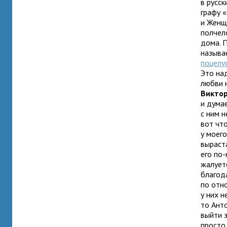
в русск
графу 
и Женщ
полчел
дома. 
называ
поцелу
Это на
любви н
Виктор
и думае
с ним н
вот что
у моего
выраст
его по
жалуетс
благод
по отн
у них н
то Ант
выйти 
просто