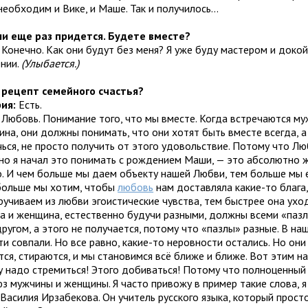
необходим и Вике, и Маше. Так и получилось...
ли еще раз придется. Будете вместе?
:
Конечно. Как они будут без меня? Я уже буду мастером и докой
нии.
(Улыбается.)
 рецепт семейного счастья?
рия:
Есть.
Любовь. Понимание того, что мы вместе. Когда встречаются м
ина, они должны понимать, что они хотят быть вместе всегда, а
чься, не просто получить от этого удовольствие. Потому что Лю
но я начал это понимать с рождением Маши, — это абсолютно 
о. И чем больше мы даем объекту нашей Любви, тем больше мы 
больше мы хотим, чтобы
любовь
нам доставляла какие-то блага
ручиваем из любви эгоистические чувства, тем быстрее она ухо
а и женщина, естественно будучи разными, должны всеми «паз
другом, а этого не получается, потому что «пазлы» разные. В на
и совпали. Но все равно, какие-то неровности остались. Но он
тся, стираются, и мы становимся всё ближе и ближе. Вот этим 
у надо стремиться! Этого добиваться! Потому что полноценный
юз мужчины и женщины. Я часто привожу в пример такие слова, я
 Василия Ирзабекова. Он учитель русского языка, который прос