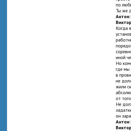
по любв
Ты же д
Антон
Викто
Когда я
установ
работн
порядо
соревн
иной ч
Но ком
где мы
в пров
не дол
жили с
абсолю
от того
Не дол
задатки
он зара
Антон
Викто