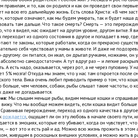
м правилам, и то, как он родился и как он проведет свои первые
т на всю его дальнейшую жизнь. Есть слова Христа: «В чем заст
», которые означают, как мы будем умирать, так и будет наша 
вовать там дальше. Что такое смерть? Смерть — это перерожд
о, что я видел, нас ожидает на другом уровне, другом витке. Я ви
к переходит из одного состояния в другое и попадает в мир, гд
отают те законы, которые работали, когда он прекрасно сущест
чательно себя чувствовал у мамы в животе. И даже не подозрев
-другому: он питался, он икал, он дрыгал ручками, ножками, он у
 абсолютно самодостаточен. А тут вдруг раз — и легкие раскрыл
ь. А есть надо, оказывается, через рот, а не через пуповину. У н
ет 5% мозга! Откуда мы знаем, что у нас там откроется после с
ского тела. Вика очень любит приводить пример о том, что кош
о больше, чем человек, собаки, рыбы слышат такие частоты, о 
к даже не догадывается.
ия:
Мы слышим меньше рыбы, видим меньше кошки и спрашиваем
не вижу. Что мы вообще можем видеть, если кошка видит больше
:
Сравнивая перерождение, переход из одного качества в другое,
ок
рождается
, ощущает ли он эту любовь в начале своего пути, и
ается в эмоциях, которые его убивают, когда он чувствует, что
н, — вот это и есть рай и ад. Можно всю жизнь прожить в этом 
ком, живущим в роскошных внешних условиях, а можно жить в ра