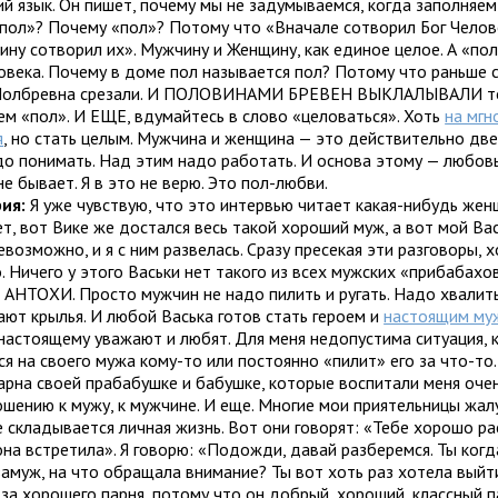
ий язык. Он пишет, почему мы не задумываемся, когда заполняем
«пол»? Почему «пол»? Потому что «Вначале сотворил Бог Челов
ину сотворил их». Мужчину и Женщину, как единое целое. А «пол
овека. Почему в доме пол называется пол? Потому что раньше 
Полбревна срезали. И ПОЛОВИНАМИ БРЕВЕН ВЫКЛАЛЫВАЛИ то
ем «пол». И ЕЩЕ, вдумайтесь в слово «целоваться». Хоть
на мгн
я
, но стать целым. Мужчина и женщина — это действительно две
до понимать. Над этим надо работать. И основа этому — любов
е бывает. Я в это не верю. Это пол-любви.
ия:
Я уже чувствую, что это интервью читает какая-нибудь же
т, вот Вике же достался весь такой хороший муж, а вот мой Вас
евозможно, и я с ним развелась. Сразу пресекая эти разговоры, х
. Ничего у этого Васьки нет такого из всех мужских «прибабахов
 АНТОХИ. Просто мужчин не надо пилить и ругать. Надо хвалить
ают крылья. И любой Васька готов стать героем и
настоящим му
-настоящему уважают и любят. Для меня недопустима ситуация, 
я на своего мужа кому-то или постоянно «пилит» его за что-то.
арна своей прабабушке и бабушке, которые воспитали меня оче
ошению к мужу, к мужчине. И еще. Многие мои приятельницы жал
е складывается личная жизнь. Вот они говорят: «Тебе хорошо ра
она встретила». Я говорю: «Подожди, давай разберемся. Ты когд
замуж, на что обращала внимание? Ты вот хоть раз хотела выйт
 за хорошего парня, потому что он добрый, хороший, классный п