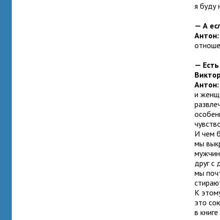
я буду 
— А ес
Антон
отноше
— Есть
Викто
Антон:
и женщ
развле
особен
чувств
И чем 
мы вык
мужчин
друг с 
мы почт
стираю
К этом
это со
в книге