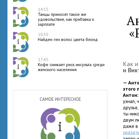
14:15
Танцы приносят такое же
А
удовольствие, как прибавка к
зарплате
«
10:30
Найден ген волос цвета блонд
17:45
Как и
Кофе снижает риск инсульта среди
и Вик
женского населения
— Анто
этого 
Антон:
САМОЕ ИНТЕРЕСНОЕ
узнал,
друзья,
ты ник
двум лю
даже в
оказат
тепло 