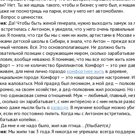
и? Нет. Ты же ищешь такого, чтобы и бизнес у него был, и машин
аже не посмотришь на парня, если у него нет автомобиля».
:
Вопрос о ценностях.
рия:
Да! Чтобы быть женой генерала, нужно выходить замуж за 
 встретилась с Антоном, я увидела, что у него очень правильны
ки. Я поняла, что где бы мы с ним ни жили, артистами в Москве 
иками детской школы в Сибири, я знала, что Антон — прежде вс
чный человек. Всё. Это основополагающее. Не должно быть
овательной позиции с окружающим миром, сколько зарабатывае
еловек, вообще неважно. Я понимаю, что мы все хотим жить ком
форт — это не количество бриллиантов. Комфорт — это уже дав
 живем, для меня лично гораздо
комфортнее жить
в деревне,
инциальном городе. Комфорт — это наше хорошее настроение. 
жна жаловаться. Мой прадед был лесником, а мой дед — полковн
кромно, на своем хозяйстве, а дед-полковник жил роскошно. Но 
тно одинаковая схема отношений. Муж — любимый, главный, не
, сколько он зарабатывает, с ним интересно и с ним нельзя разв
жно даже мысли быть о
разводе
. В мужчине вообще можно уби
, если его постоянно пилить. Когда мы с Антоном встретились,
батывал копейки...
:
Да мне и не надо было, жил как птица...
(Улыбается.)
рия:
Мы жили так 3 года. Я никогда не упрекала: всегда поддерж