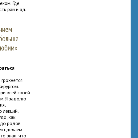
еком. Где
ть рай и ад.
ением
 больше
любим»
ояться
и грохнется
хирургом.
ри всей своей
м. Я задолго
ия,
о лекций,
до, как
и до родов
ем сделаем
то знал, что