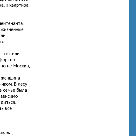
а, и квартира.
лейтенанта.
е жизненные
или
его
т тот или
фортно.
но не Москва,
И женщина
иком. В лесу
в семье была
зависимо
одиться.
ть все
ивала,