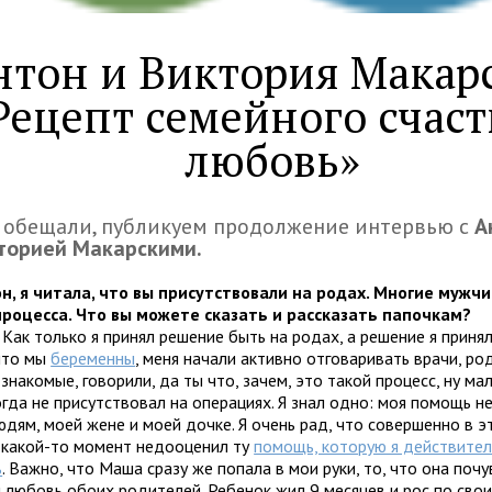
нтон и Виктория Макар
Рецепт семейного счаст
любовь»
 обещали, публикуем продолжение интервью с
А
торией Макарскими.
н, я читала, что вы присутствовали на родах. Многие мужч
процесса. Что вы можете сказать и рассказать папочкам?
Как только я принял решение быть на родах, а решение я принял
 что мы
беременны
, меня начали активно отговаривать врачи, ро
 знакомые, говорили, да ты что, зачем, это такой процесс, ну мал
огда не присутствовал на операциях. Я знал одно: моя помощь 
дям, моей жене и моей дочке. Я очень рад, что совершенно в э
 какой-то момент недооценил ту
помощь, которую я действител
ь
. Важно, что Маша сразу же попала в мои руки, то, что она поч
и любовь обоих родителей. Ребенок жил 9 месяцев и рос по свои