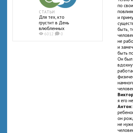
по свои
повлияе
СТАТЬИ
Для тех, кто
и приму
грустит в День
сущест
влюбленных
быть, т
X
6012
K
0
челове
не раб
и заме
быть по
Он был
вдохнут
работа
физиче
намног
челове
Виктор
я его 
Антон
ребен
он рожд
не нуже
челове