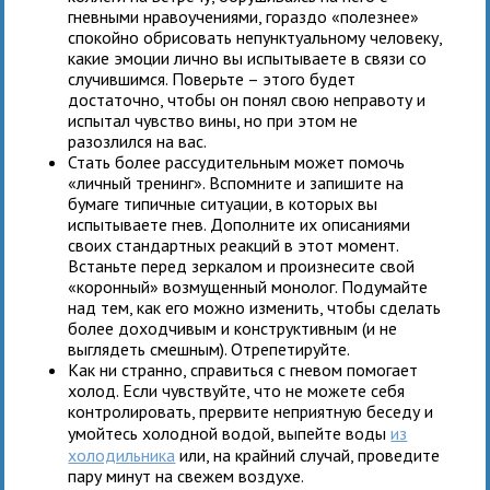
гневными нравоучениями, гораздо «полезнее»
спокойно обрисовать непунктуальному человеку,
какие эмоции лично вы испытываете в связи со
случившимся. Поверьте – этого будет
достаточно, чтобы он понял свою неправоту и
испытал чувство вины, но при этом не
разозлился на вас.
Стать более рассудительным может помочь
«личный тренинг». Вспомните и запишите на
бумаге типичные ситуации, в которых вы
испытываете гнев. Дополните их описаниями
своих стандартных реакций в этот момент.
Встаньте перед зеркалом и произнесите свой
«коронный» возмущенный монолог. Подумайте
над тем, как его можно изменить, чтобы сделать
более доходчивым и конструктивным (и не
выглядеть смешным). Отрепетируйте.
Как ни странно, справиться с гневом помогает
холод. Если чувствуйте, что не можете себя
контролировать, прервите неприятную беседу и
умойтесь холодной водой, выпейте воды
из
холодильника
или, на крайний случай, проведите
пару минут на свежем воздухе.