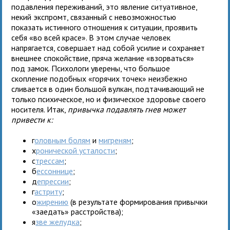
подавления переживаний, это явление ситуативное,
некий экспромт, связанный с невозможностью
показать истинного отношения к ситуации, проявить
себя «во всей красе». В этом случае человек
напрягается, совершает над собой усилие и сохраняет
внешнее спокойствие, пряча желание «взорваться»
под замок. Психологи уверены, что большое
скопление подобных «горячих точек» неизбежно
сливается в один большой вулкан, подтачивающий не
только психическое, но и физическое здоровье своего
носителя. Итак,
привычка подавлять гнев может
привести к:
г
оловным болям
и
мигреням
;
х
ронической усталости
;
с
трессам
;
б
ессоннице
;
д
епрессии
;
г
астриту
;
о
жирению
(в результате формирования привычки
«заедать» расстройства);
я
зве желудка
;