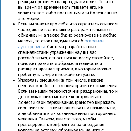
реакция организма на «раздражители». То, что
вы время от времени испытываете его, не
является чем-либо постыдным или болезненным.
Это норма.
Если вы знаете про себя, что сердитесь слишком
часто, являетесь излишне раздражительным и
обидчивым, а также бурно реагируете на любую
мелочь, то стоит задуматься об
освоении
аутотренинга
. Система разработанных
специалистами упражнений научит вас
расслабляться, относиться ко всему спокойнее,
поможет развить доброжелательность и
расширит арсенал приемов, к которым можно
прибегнуть в «критической» ситуации.
Управлять эмоциями (в том числе, гневом)
невозможно без осознания причин их появления.
Если вы нашли первоисточник раздражения, то и
до окружающих сможете конструктивно
донести свои переживания. Грамотно выражать
свои чувства – значит описывать и называть их,
а не обвинять в их возникновении постороннего
человека. Скажем, вместо того, чтобы
провоцировать конфликт из-за опоздания
коллеги на встречу, обрушиваясь на него с