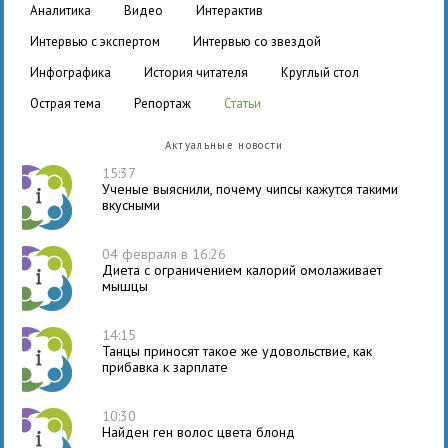
аналитика
видео
интерактив
интервью с экспертом
интервью со звездой
инфографика
история читателя
круглый стол
острая тема
репортаж
статьи
Актуальные новости
15:37
Ученые выяснили, почему чипсы кажутся такими
вкусными
04 февраля в 16:26
Диета с ограничением калорий омолаживает
мышцы
14:15
Танцы приносят такое же удовольствие, как
прибавка к зарплате
10:30
Найден ген волос цвета блонд