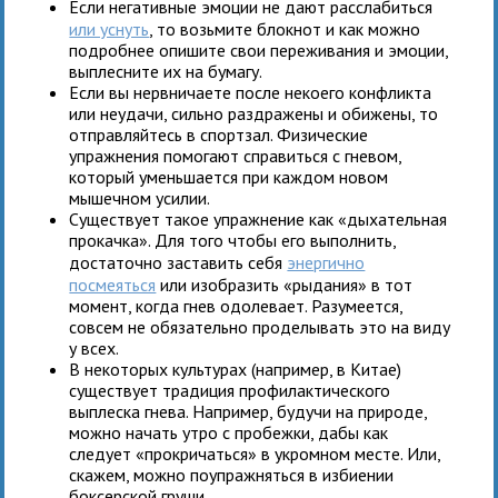
Если негативные эмоции не дают расслабиться
или уснуть
, то возьмите блокнот и как можно
подробнее опишите свои переживания и эмоции,
выплесните их на бумагу.
Если вы нервничаете после некоего конфликта
или неудачи, сильно раздражены и обижены, то
отправляйтесь в спортзал. Физические
упражнения помогают справиться с гневом,
который уменьшается при каждом новом
мышечном усилии.
Существует такое упражнение как «дыхательная
прокачка». Для того чтобы его выполнить,
достаточно заставить себя
энергично
посмеяться
или изобразить «рыдания» в тот
момент, когда гнев одолевает. Разумеется,
совсем не обязательно проделывать это на виду
у всех.
В некоторых культурах (например, в Китае)
существует традиция профилактического
выплеска гнева. Например, будучи на природе,
можно начать утро с пробежки, дабы как
следует «прокричаться» в укромном месте. Или,
скажем, можно поупражняться в избиении
боксерской груши.