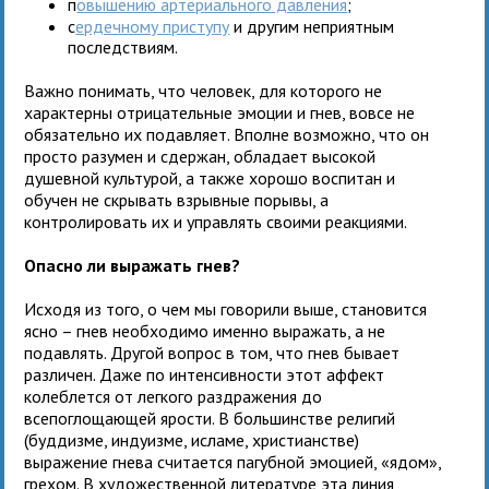
п
овышению артериального давления
;
с
ердечному приступу
и другим неприятным
последствиям.
Важно понимать, что человек, для которого не
характерны отрицательные эмоции и гнев, вовсе не
обязательно их подавляет. Вполне возможно, что он
просто разумен и сдержан, обладает высокой
душевной культурой, а также хорошо воспитан и
обучен не скрывать взрывные порывы, а
контролировать их и управлять своими реакциями.
Опасно ли выражать гнев?
Исходя из того, о чем мы говорили выше, становится
ясно – гнев необходимо именно выражать, а не
подавлять. Другой вопрос в том, что гнев бывает
различен. Даже по интенсивности этот аффект
колеблется от легкого раздражения до
всепоглощающей ярости. В большинстве религий
(буддизме, индуизме, исламе, христианстве)
выражение гнева считается пагубной эмоцией, «ядом»,
грехом. В художественной литературе эта линия