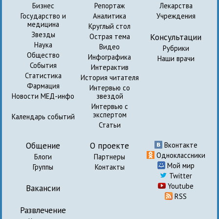
Бизнес
Репортаж
Лекарства
Государство и
Аналитика
Учреждения
медицина
Круглый стол
Звезды
Консультации
Острая тема
Наука
Видео
Рубрики
Общество
Инфографика
Наши врачи
События
Интерактив
Статистика
История читателя
Фармация
Интервью со
Новости МЕД-инфо
звездой
Интервью с
экспертом
Календарь событий
Статьи
Общение
О проекте
Вконтакте
Одноклассники
Блоги
Партнеры
Мой мир
Группы
Контакты
Twitter
Youtube
Вакансии
RSS
Развлечение