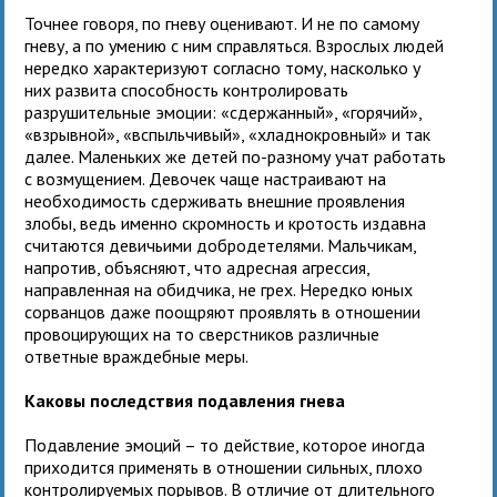
Точнее говоря, по гневу оценивают. И не по самому
гневу, а по умению с ним справляться. Взрослых людей
нередко характеризуют согласно тому, насколько у
них развита способность контролировать
разрушительные эмоции: «сдержанный», «горячий»,
«взрывной», «вспыльчивый», «хладнокровный» и так
далее. Маленьких же детей по-разному учат работать
с возмущением. Девочек чаще настраивают на
необходимость сдерживать внешние проявления
злобы, ведь именно скромность и кротость издавна
считаются девичьими добродетелями. Мальчикам,
напротив, объясняют, что адресная агрессия,
направленная на обидчика, не грех. Нередко юных
сорванцов даже поощряют проявлять в отношении
провоцирующих на то сверстников различные
ответные враждебные меры.
Каковы последствия подавления гнева
Подавление эмоций – то действие, которое иногда
приходится применять в отношении сильных, плохо
контролируемых порывов. В отличие от длительного