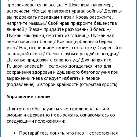
прослеживается не всегда. У Шекспира, например,
встречаем: «Когда ж нагрянет ураган войны,/ Должны
вы подражать повадкам тигра./ Кровь разожгите,
напрягите мышцы,/ Свой нрав прикройте бешенства
личиной!/ Глазам придайте разъяренный блеск –/
Пускай, как пушки, смотрят из глазниц;/ Пускай над
ними нависают брови,/ Как выщербленный бурею
утес/ Над основанием своим, что гложет/ Свирепый и
нещадный океан./ Сцепите зубы и раздуйте ноздри;/
Дыханье придержите словно лук,/ Дух напрягите. —
Рыцари, вперед!». Несложно догадаться, что для
сохранения здоровья и душевного благополучия при
выражении гнева следует избегать и первой
(подавление), и второй крайности (открытая ярость).
Управление гневом
Для того чтобы научиться контролировать свои
эмоции и адекватно их выражать, ознакомьтесь со
следующими положениями:
Постарайтесь понять, что гнев – естественная