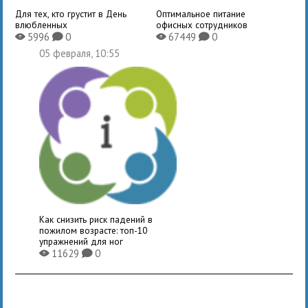
Для тех, кто грустит в День
Оптимальное питание
влюбленных
офисных сотрудников
5996
0
67449
0
X
K
X
K
05 февраля, 10:55
Как снизить риск падений в
пожилом возрасте: топ-10
упражнений для ног
11629
0
X
K