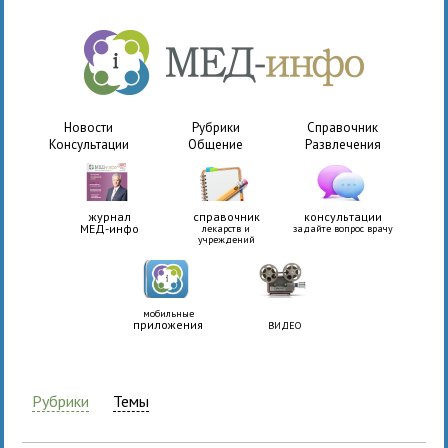
Новости
Рубрики
Справочник
Консультации
Общение
Развлечения
журнал
справочник
консультации
МЕД-инфо
лекарств и
задайте вопрос врачу
учреждений
мобильные
приложения
ВИДЕО
Рубрики
Темы