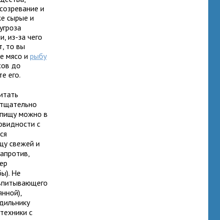
созревание и
же сырые и
 угроза
, из-за чего
т, то вы
те мясо и
рыбу
сов до
те его.
итать
 тщательно
 пищу можно в
овидности с
ся
щу свежей и
напротив,
ер
ы). Не
 впитывающего
янной),
одильнику
техники с