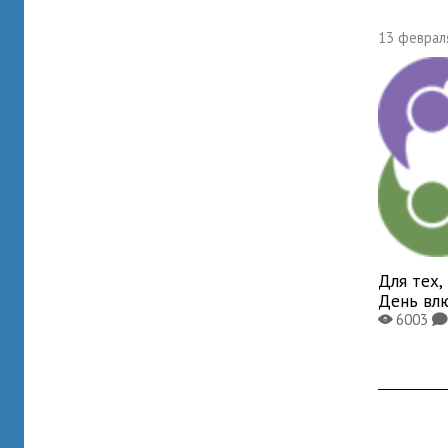
13 февраля
Для тех,
День вл
6003
X
K