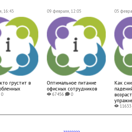
, 16:43
09 февраля, 12:05
05 февра
 кто грустит в
Оптимальное питание
Как сни
юбленных
офисных сотрудников
падени
возраст
0
67456
0
X
K
упражн
1163
X