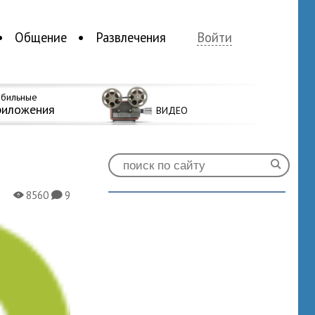
Общение
Развлечения
Войти
бильные
риложения
ВИДЕО
8560
9
X
K