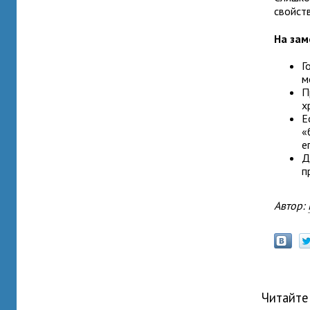
свойств
На зам
Г
м
П
х
Е
«
е
Д
п
Автор:
Читайте