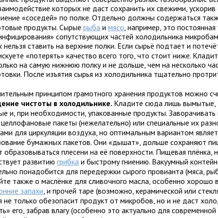
заимодействие которых не даст сохранить их свежими, ускорив 
ниение «соседей» по полке. Отдельно должны содержаться так
отовые продукты. Сырые
рыба
и
мясо
, например, это постоянная
инфицирования» сопутствующих частей холодильника микробами
х нельзя ставить на верхние полки. Если сырьё подтает и потечё
искуете «потерять» качество всего того, что стоит ниже. Клади
олько на самую нижнюю полку и не дольше, чем на несколько ча
отовки. После изъятия сырья из холодильника тщательно протри
ительным принципом грамотного хранения продуктов можно сч
ение чистоты в холодильнике.
Кладите сюда лишь вымытые,
ые и, при необходимости, упакованные продукты. Заворачивать
, целлофановые пакеты (нежелательно) или специальные их разн
ами для циркуляции воздуха, но оптимальным вариантом являет
зование бумажных пакетов. Они «дышат», дольше сохраняют пи
т образовываться плесени на её поверхности. Пищевая плёнка, 
ствует развитию
грибка
и быстрому гниению. Вакуумный контейн
ельно понадобится для передержки сырого провианта (мяса, рыб
йте также о маслёнке для сливочного масла, особенно хорошо
онние запахи
, и прочей таре (возможно, керамической или стекл
я не только обезопасит продукт от микробов, но и не даст хол
ь» его, забрав влагу (особенно это актуально для современной 