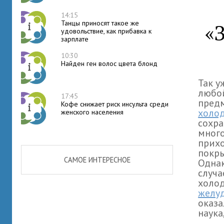
14:15
Танцы приносят такое же
«
удовольствие, как прибавка к
зарплате
10:30
Найден ген волос цвета блонд
Так у
любой
17:45
предм
Кофе снижает риск инсульта среди
холо
женского населения
сохра
много
прихо
покр
САМОЕ ИНТЕРЕСНОЕ
Однак
случа
холод
желу
оказа
наука