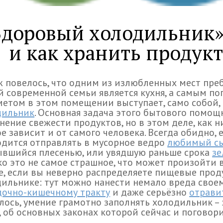
Здоровый холодильник»
и как хранить продук
ж повелось, что одним из излюбленных мест пр
 современной семьи является кухня, а самым п
етом в этом помещении выступает, само собой,
дильник
. Основная задача этого бытового помощ
нение свежести продуктов, но в этом деле, как н
е зависит и от самого человека. Всегда обидно, 
дится отправлять в мусорное ведро
любимый с
ывшийся плесенью, или увядшую раньше срока
зе
о это не самое страшное, что может произойти 
е, если вы неверно распределяете пищевые прод
ильнике: тут можно нанести немало вреда свое
дочно-кишечному тракту
и даже серьёзно
отрави
лось, умение грамотно заполнять холодильник – 
, об основных законах которой сейчас и поговор