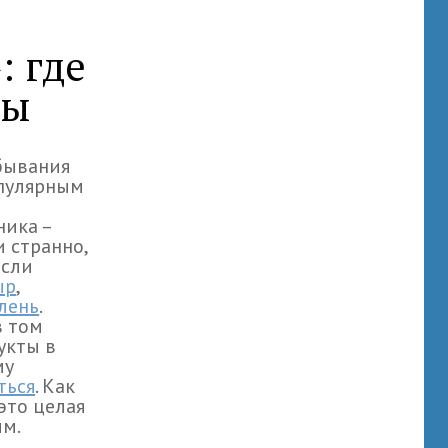
: где
ты
ебывания
опулярным
ника –
и странно,
если
ыр
,
лень
.
в том
укты в
му
ться
. Как
это целая
им.