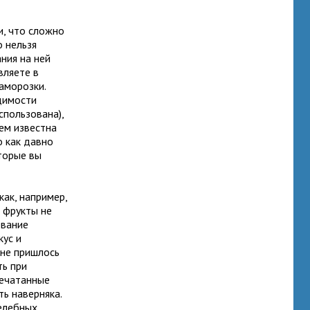
и, что сложно
о нельзя
ния на ней
вляете в
аморозки.
димости
спользована),
сем известна
о как давно
оторые вы
ак, например,
 фрукты не
евание
кус и
 не пришлось
ть при
печатанные
ть наверняка.
елебных