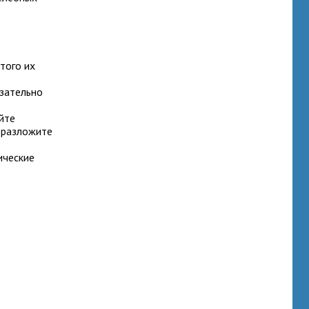
того их
язательно
йте
 разложите
ические