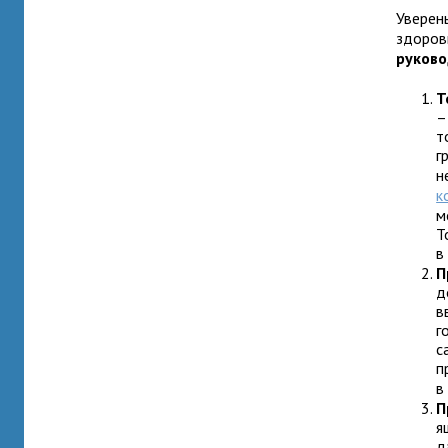
Уверен
здоров
руково
Т
–
т
г
н
к
м
Т
в
П
д
в
г
с
п
в
П
я
д