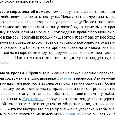
й сухой заморозки «no frost»).
ова о морозильной камере
. Температуры здесь настолько низк
 действиями испортить продукты. Между тем, следует знать, чт
но замораживать размороженную ранее пищу. После использова
ется множество невидимых глазу микробов, которые вы и отпра
лку. Второй важный момент – соблюдение правил порционной з
е в камеру небольшие порции пищи (что избавит вас от необхо
живать большой кусок, часть от которого всё равно не будет и
е снабжая его биркой, на которой записана дата «закладки». В
я, когда в морозилке вдруг обнаруживается «нечто», неизвестн
опавшее. При этом срок годности есть даже у тех продуктов, к
зили.
ые хитрости.
Обращайте внимание на такие «мелкие» правила к
 на содержание в холодильнике
бананов
и ананасов. Эти нежные
 низких температур, и их следует покупать «на один раз». Созр
оров
внутри холодильника прекращается, и они быстро теряют в
тенцию, поэтому выгоднее приобретать овощи понемногу, дабы
ьно хранить.
Картофель
, к слову, также рекомендуется содержа
ной температуре. Не всегда нужно убирать в холодильник и за
вы
– читайте инструкцию по их хранению на упаковке, чтобы зна
м сильное охлаждение лечебных
минеральных во
д лишает их ц