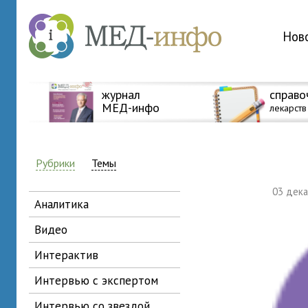
Нов
журнал
справо
МЕД-инфо
лекарств
Рубрики
Темы
03 дек
аналитика
видео
интерактив
интервью с экспертом
интервью со звездой