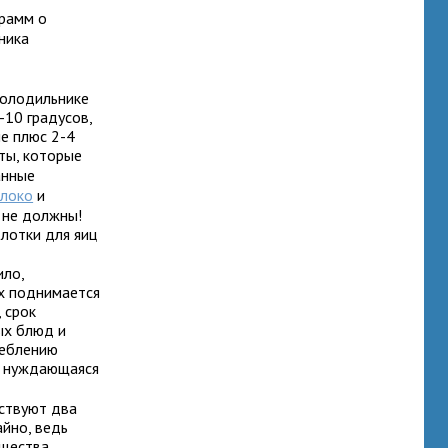
грамм о
ника
холодильнике
-10 градусов,
е плюс 2-4
ты, которые
анные
локо
и
 не должны!
лотки для яиц
ило,
х поднимается
 срок
ых блюд и
реблению
о нуждающаяся
ествуют два
айно, ведь
щества,