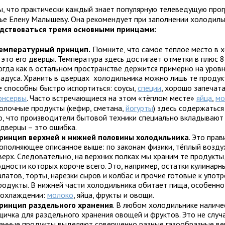
ы, что практически каждый знает популярную телеведущую про
ье Елену Малышеву. Она рекомендует при заполнении холодиль
дствоваться тремя основными принцами:
емпературный принцип.
Помните, что самое тёплое место в 
 это его дверцы. Температура здесь достигает отметки в плюс 8
огда как в остальном пространстве держится примерно на уровн
радуса. Хранить в дверцах холодильника можно лишь те продук
е способны быстро испортиться: соусы,
специи
, хорошо запечат
онсервы
. Часто встречающиеся на этом «тёплом месте»
яйца
,
мо
олочные продукты (кефир, сметана,
йогурты
) здесь содержаться
о, что производители бытовой техники специально вкладывают 
 дверцы – это ошибка.
ринцип верхней и нижней половины холодильника
. Это прав
ополняющее описанное выше: по законам физики, тёплый возду
верх. Следовательно, на верхних полках мы храним те продукты,
одности которых короче всего. Это, например, остатки кулинарн
алатов, торты, нарезки сыров и колбас и прочие готовые к упот
родукты. В нижней части холодильника обитает пища, особенн
 охлаждении:
молоко
, яйца, фрукты и овощи.
ринцип раздельного хранения
. В любом холодильнике налич
щичка для раздельного хранения овощей и фруктов. Это не случ
анные продукты выделяют совершенно разные газообразные ве