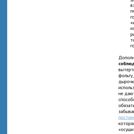
в
г
г
«
и
р
т
г
Дополн
соблюд
вытерт
фольгу
дырочк
исполь
не даю
способ
обязат
забыва
постор
котора
«осушит