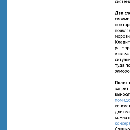
системо
Два сл
своими
повтор
появля
морози
Кладит
размора
в идеал
ситуаци
туда п
заморо
Полезн
запрет
выносят
помид
консис
длител
комнат
консер
Слишко