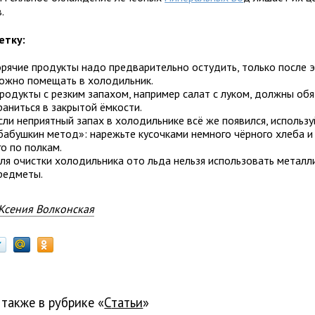
.
етку:
орячие продукты надо предварительно остудить, только после э
ожно помещать в холодильник.
родукты с резким запахом, например салат с луком, должны об
раниться в закрытой ёмкости.
сли неприятный запах в холодильнике всё же появился, использу
бабушкин метод»: нарежьте кусочками немного чёрного хлеба и
го по полкам.
ля очистки холодильника ото льда нельзя использовать металл
редметы.
Ксения Волконская
 также в рубрике «
Статьи
»