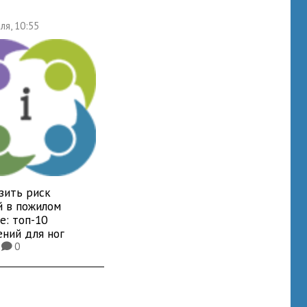
ля, 10:55
зить риск
й в пожилом
е: топ-10
ений для ног
3
0
K