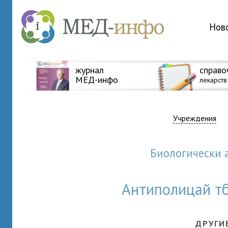
Нов
журнал
справо
МЕД-инфо
лекарств
Учреждения
Биологически
Антиполицай тб
ДРУГИ