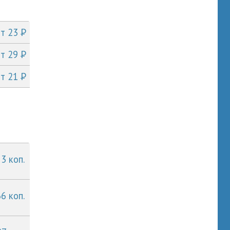
P
от 23
P
от 29
P
от 21
 3 коп.
66 коп.