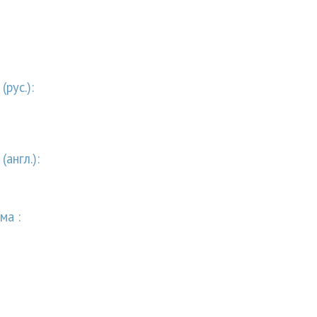
рус.):
англ.):
ма :