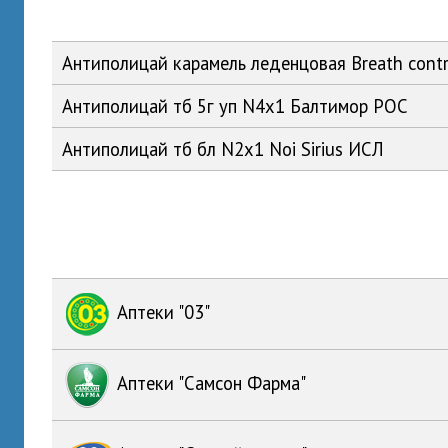
Антиполицай карамель леденцовая Breath cont
Антиполицай тб 5г уп N4x1 Балтимор РОС
Антиполицай тб бл N2x1 Noi Sirius ИСЛ
Аптеки "03"
Аптеки "Самсон Фарма"