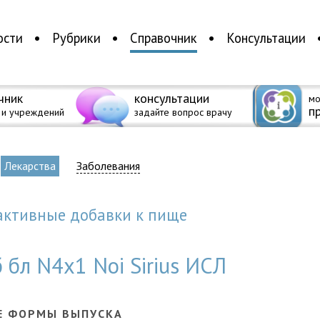
ости
Рубрики
Справочник
Консультации
чник
консультации
мо
п
 и учреждений
задайте вопрос врачу
Лекарства
Заболевания
 активные добавки к пище
 бл N4x1 Noi Sirius ИСЛ
Е ФОРМЫ ВЫПУСКА