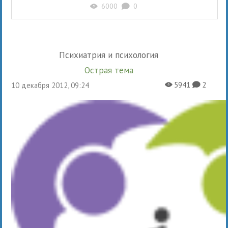
6000
0
X
K
Психиатрия и психология
Острая тема
5941
2
10 декабря 2012, 09:24
X
K