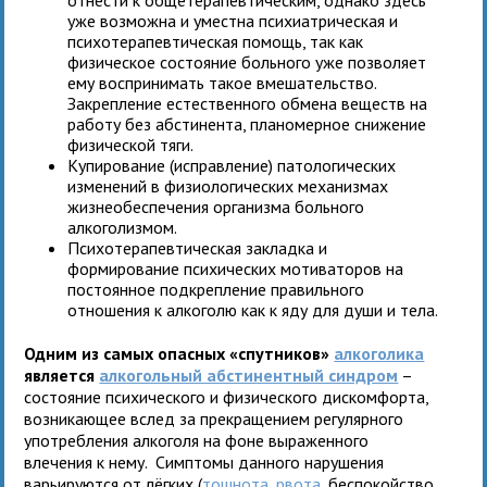
уже возможна и уместна психиатрическая и
психотерапевтическая помощь, так как
физическое состояние больного уже позволяет
ему воспринимать такое вмешательство.
Закрепление естественного обмена веществ на
работу без абстинента, планомерное снижение
физической тяги.
Купирование (исправление) патологических
изменений в физиологических механизмах
жизнеобеспечения организма больного
алкоголизмом.
Психотерапевтическая закладка и
формирование психических мотиваторов на
постоянное подкрепление правильного
отношения к алкоголю как к яду для души и тела.
Одним из самых опасных «спутников»
алкоголика
является
алкогольный абстинентный синдром
–
состояние психического и физического дискомфорта,
возникающее вслед за прекращением регулярного
употребления алкоголя на фоне выраженного
влечения к нему. Симптомы данного нарушения
варьируются от лёгких (
тошнота
,
рвота
, беспокойство,