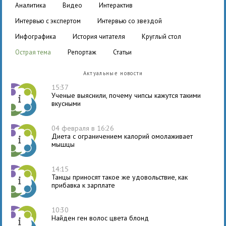
аналитика
видео
интерактив
интервью с экспертом
интервью со звездой
инфографика
история читателя
круглый стол
острая тема
репортаж
статьи
Актуальные новости
15:37
Ученые выяснили, почему чипсы кажутся такими
вкусными
04 февраля в 16:26
Диета с ограничением калорий омолаживает
мышцы
14:15
Танцы приносят такое же удовольствие, как
прибавка к зарплате
10:30
Найден ген волос цвета блонд