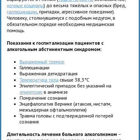
ночные кошмары
) до весьма тяжёлых и опасных (бред,
галлюцинации
, припадки, агрессивное поведение).
Человеку, столкнувшемуся с подобным недугом, в
обязательном порядке необходима медицинская
помощь.
Показания к госпитализации пациентов с
алкогольным абстинентным синдромом:
Выраженный тремор
Галлюцинации
Выраженная дегидратация
Температура тела
свыше 38,3°C
Эпилептический припадок без указаний на
эпилепсию
в анамнезе
Помрачение сознания
Энцефалопатия Вернике (атаксия, нистагм,
межъядерная офтальмоплегия)
Травма головы с подтвержденной потерей
сознания
Длительность лечения больного алкоголизмом
–