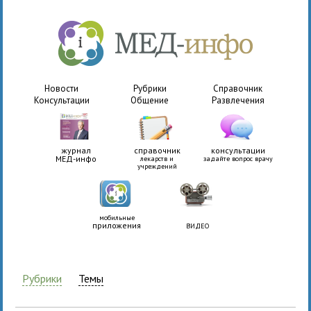
Новости
Рубрики
Справочник
Консультации
Общение
Развлечения
журнал
справочник
консультации
МЕД-инфо
лекарств и
задайте вопрос врачу
учреждений
мобильные
приложения
ВИДЕО
Рубрики
Темы