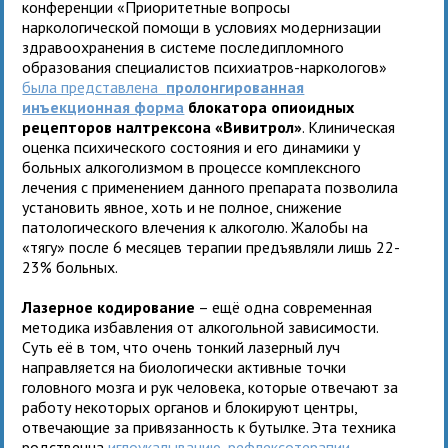
конференции «Приоритетные вопросы
наркологической помощи в условиях модернизации
здравоохранения в системе последипломного
образования специалистов психиатров-наркологов»
была представлена
пролонгированная
инъекционная форма
блокатора опиоидных
рецепторов налтрексона «Вивитрол»
. Клиническая
оценка психического состояния и его динамики у
больных алкоголизмом в процессе комплексного
лечения с применением данного препарата позволила
установить явное, хоть и не полное, снижение
патологического влечения к алкоголю. Жалобы на
«тягу» после 6 месяцев терапии предъявляли лишь 22-
23% больных.
Лазерное кодирование
– ещё одна современная
методика избавления от алкогольной зависимости.
Суть её в том, что очень тонкий лазерный луч
направляется на биологически активные точки
головного мозга и рук человека, которые отвечают за
работу некоторых органов и блокируют центры,
отвечающие за привязанность к бутылке. Эта техника
родственна
иглоукалыванию, рефлексотерапии
,