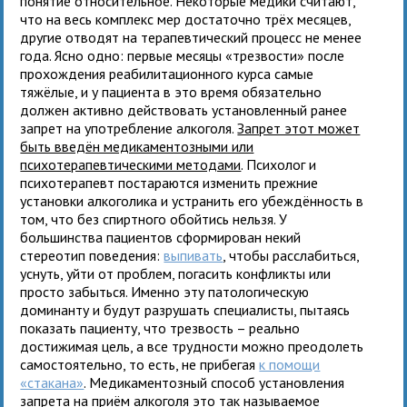
понятие относительное. Некоторые медики считают,
что на весь комплекс мер достаточно трёх месяцев,
другие отводят на терапевтический процесс не менее
года. Ясно одно: первые месяцы «трезвости» после
прохождения реабилитационного курса самые
тяжёлые, и у пациента в это время обязательно
должен активно действовать установленный ранее
запрет на употребление алкоголя.
Запрет этот может
быть введён медикаментозными или
психотерапевтическими методами
. Психолог и
психотерапевт постараются изменить прежние
установки алкоголика и устранить его убеждённость в
том, что без спиртного обойтись нельзя. У
большинства пациентов сформирован некий
стереотип поведения:
выпивать
, чтобы расслабиться,
уснуть, уйти от проблем, погасить конфликты или
просто забыться. Именно эту патологическую
доминанту и будут разрушать специалисты, пытаясь
показать пациенту, что трезвость – реально
достижимая цель, а все трудности можно преодолеть
самостоятельно, то есть, не прибегая
к помощи
«стакана»
. Медикаментозный способ установления
запрета на приём алкоголя это так называемое