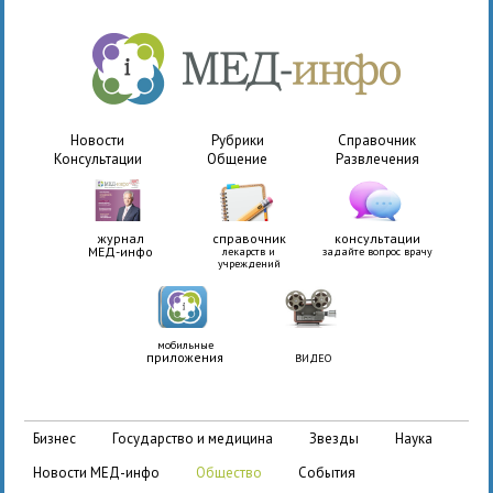
Новости
Рубрики
Справочник
Консультации
Общение
Развлечения
журнал
справочник
консультации
МЕД-инфо
лекарств и
задайте вопрос врачу
учреждений
мобильные
приложения
ВИДЕО
бизнес
государство и медицина
звезды
наука
новости МЕД-инфо
общество
события