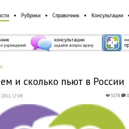
ости
Рубрики
Справочник
Консультации
чник
консультации
мо
п
 и учреждений
задайте вопрос врачу
ес
ем и сколько пьют в России
5278
я 2011, 17:04
X
K