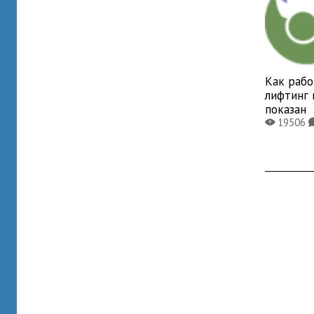
Как раб
лифтинг 
показан
19506
X