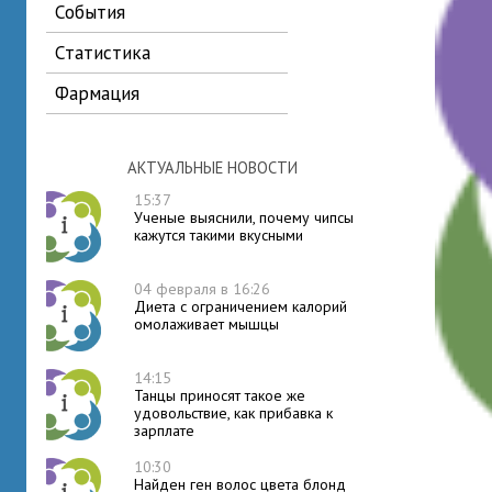
события
статистика
фармация
АКТУАЛЬНЫЕ НОВОСТИ
15:37
Ученые выяснили, почему чипсы
кажутся такими вкусными
04 февраля в 16:26
Диета с ограничением калорий
омолаживает мышцы
14:15
Танцы приносят такое же
удовольствие, как прибавка к
зарплате
10:30
Найден ген волос цвета блонд