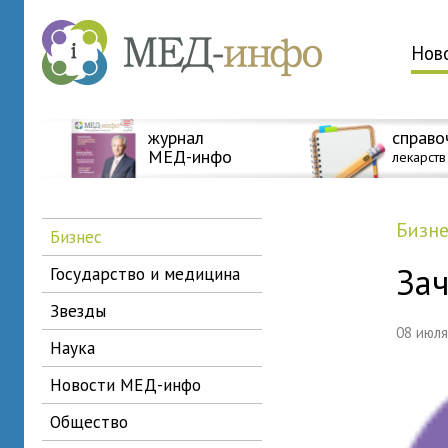
Нов
журнал
справо
МЕД-инфо
лекарств
бизн
бизнес
Зач
государство и медицина
звезды
08 июл
наука
новости МЕД-инфо
общество