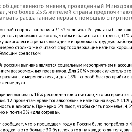
с общественного мнения, проведённый Минздра
ал, что более 25% жителей страны предпочитаю
аивать расшатанные нервы с помощью спиртног
он-лайн опроса заполнили 3152 человека. Результаты были так
дентов принимают алкоголь, чтобы избавиться от стресса, 31%
ку алкоголем встречать выходные и провожать трудную рабочу
имерно столько же считают спиртосодержащие напитки хорош
бляющим средством.
% россиян выпивка является социальным мероприятием и ассоци
нием всевозможных праздников. Для 20% человек алкоголь это
а различных мероприятиях, и для 18% - способ быстро прийти в
ожение духа.
причин выпивать 16% респондентов ответило, что им нравится 
ия. 12 процентам нравится алкогольные напитки на вкус. У 11%
ность в алкоголе. Примерно 5% пьют, чтобы снять похмелье, 4,5
ию и почти 3% «для согрева».
т сообщает, что в прошедшем году в России было потреблено 
к водки, а это больше 30 бутылок в год на каждого жителя, вкл