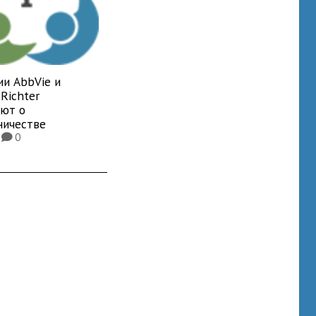
ии AbbVie и
Richter
яют о
ничестве
4
0
K