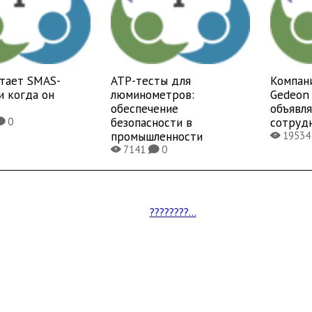
отает SMAS-
ATP-тесты для
Компан
и когда он
люминометров:
Gedeon 
обеспечение
объявл
безопасности в
сотруд
0
K
промышленности
1953
X
7141
0
X
K
????????...