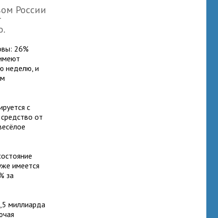
вом России
т
о.
овы: 26%
 имеют
ю неделю, и
им
ируется с
 средство от
 весёлое
состояние
 уже имеется
% за
4,5 миллиарда
ючая