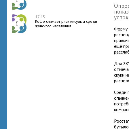
Опро
показ
успок
17:45
Кофе снижает риск инсульта среди
женского населения
Форму 
респон
привыч
ещё пр
рассла
Для 28
отмеча
скуки н
распол
Среди 
опьянен
потреб
компан
Росста
бутыло