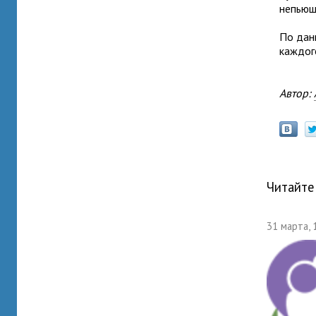
непьющ
По дан
каждог
Автор:
Читайте
31 марта, 