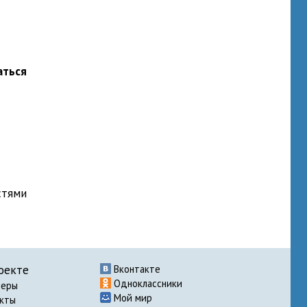
аться
стями
оекте
Вконтакте
Одноклассники
неры
Мой мир
акты