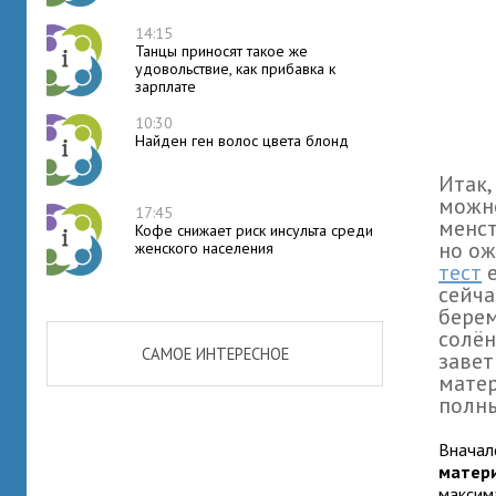
14:15
Танцы приносят такое же
удовольствие, как прибавка к
зарплате
10:30
Найден ген волос цвета блонд
Итак,
можно
17:45
менст
Кофе снижает риск инсульта среди
но ож
женского населения
тест
е
сейча
берем
солён
САМОЕ ИНТЕРЕСНОЕ
завет
матер
полны
Вначал
матер
максим