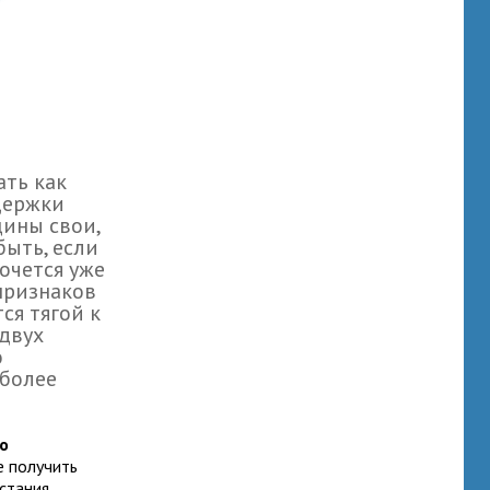
ать как
адержки
ины свои,
быть, если
очется уже
признаков
ся тягой к
двух
о
иболее
о
е получить
стания