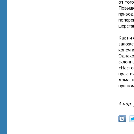
от того
Повыше
привод
попере
шерстя
Как ни
заложе
конечн
Однако
склонн
«Насто
практи
домашн
при по
Автор: