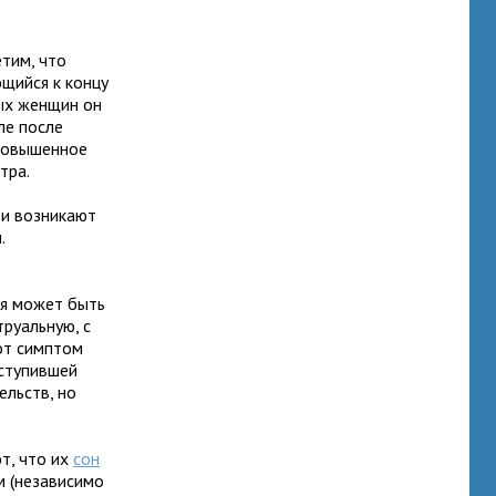
етим, что
щийся к концу
ых женщин он
ле после
 повышенное
тра.
ти возникают
.
ая может быть
руальную, с
тот симптом
ступившей
ельств, но
т, что их
сон
м (независимо