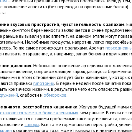
там
– известный признак «интересного положения». Между тем,
е повышение аппетита (без перехода на оригинальные блюда) 
та.
ние вкусовых пристрастий, чувствительность к запахам
. Е
нный» симптом беременности заключается в смене предпочтений
е раньше вызывали у вас аппетит, на данном этапе могут показа
кательными. Нелюбимые продукты, напротив, легко перекочёвыв
тесов. То же самое происходит с запахами. Аромат
повседневны
н вызвать отвращение, а, например, запах бензина вдруг кажет
ение давления
. Небольшое понижение артериального давления
сальное явление, сопровождающее зарождающуюся беременнос
ельными в этом отношении следует быть женщинам, у которых и
аются признаки
гипотонии
. В первые недели после зачатия пок
ыть критически низкими, в результате чего есть опасность разв
кружений
, слабости и
обмороков
.
е живота, расстройство кишечника
. Желудок будущей мамы с
в
становится заметно более «ленивым»
, чем раньше. В связи с э
о сталкивается с такими проблемами как вздутие живота, повы
разование и
запоры
. Всё та же гормональная перестройка, увел
к
крови
к органам малого таза, может вызывать и незначительные