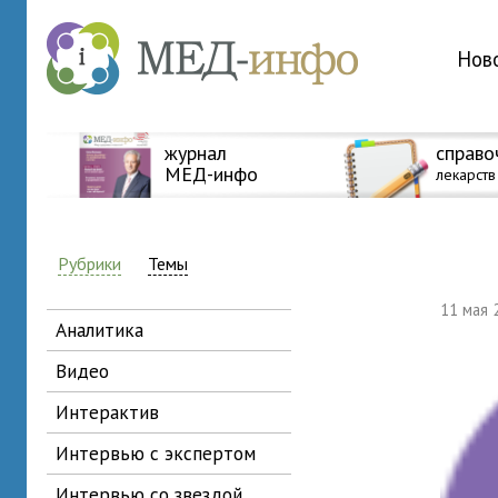
Нов
журнал
справо
МЕД-инфо
лекарств
Рубрики
Темы
11 мая
аналитика
видео
интерактив
интервью с экспертом
интервью со звездой