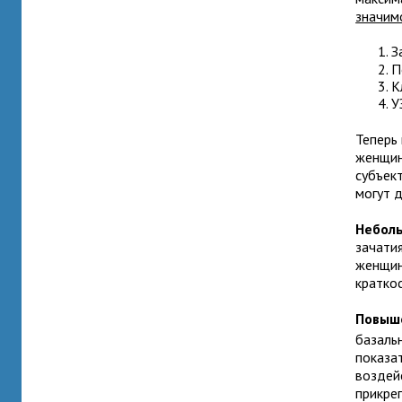
значим
З
П
К
У
Теперь
женщин
субъек
могут д
Неболь
зачати
женщин
краткос
Повыш
базаль
показа
воздей
прикре