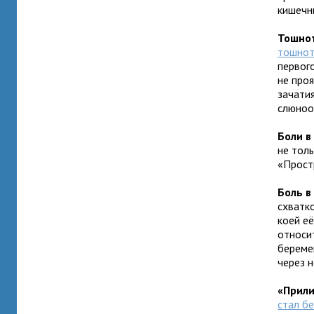
кишечн
Тошно
тошно
первог
не проя
зачати
слюноо
Боли в
не тол
«Прост
Боль в
схватк
коей е
относи
береме
через 
«Прили
стал б