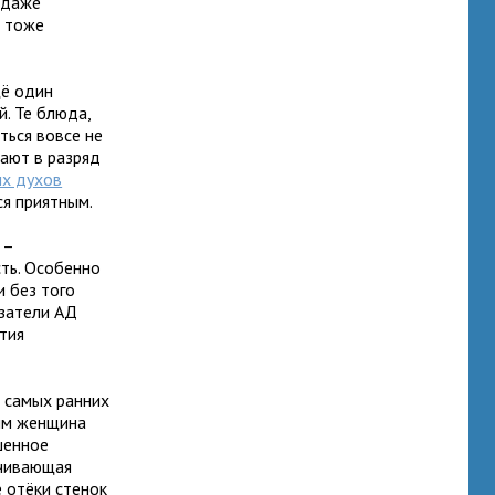
 даже
– тоже
щё один
. Те блюда,
ться вовсе не
ают в разряд
х духов
ся приятным.
 –
ть. Особенно
 без того
азатели АД
ития
 самых ранних
тим женщина
шенное
ичивающая
 отёки стенок