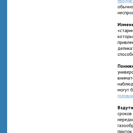
продук
обычно
неспрос
Измене
«стари
которы
привле
делика
способе
Пониж
универ
внимат
наблюд
могут б
голово
Вздути
сроко
нередк
газооб
прито