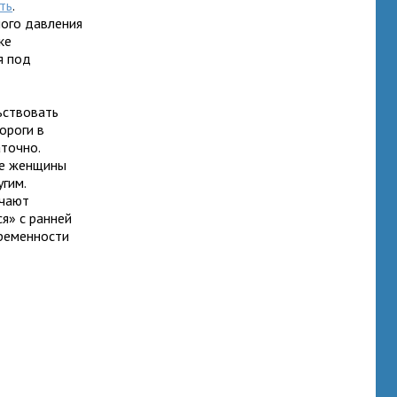
ть
.
ого давления
ке
я под
ьствовать
ороги в
точно.
ые женщины
гим.
ечают
я» с ранней
еременности