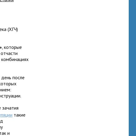
ка (ХГЧ)
»
, которые
 отчасти
х комбинациях
 день после
екоторых
нием:
нструации.
 зачатия
уляции
такие
од
му
так и