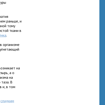
туры
чатия
чем раньше, и
иной тому
стой ткани в
ёнка
.
в организме
 угнетающий
возникает на
зырь, а о
низма на
таза. В
в и, в том
и
сладким