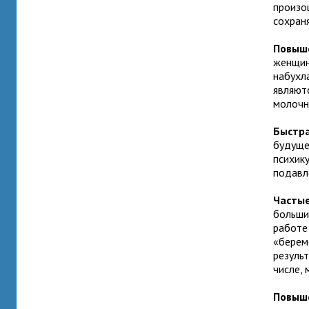
произо
сохран
Повыше
женщин
набухл
являют
молочн
Быстра
будуще
психик
подавл
Частые
больши
работе
«берем
резуль
числе, 
Повыш