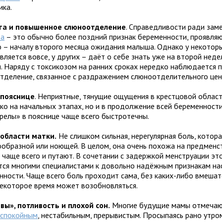
ика.
та и повышенное слюноотделение
. Справедливости ради зам
та
– это обычно более поздний признак беременности, проявляю
о – началу второго месяца ожидания малыша. Однако у некотор
вляется вовсе, у других – даёт о себе знать уже на второй неде
я. Наряду с токсикозом на ранних сроках нередко наблюдается
тделение, связанное с раздражением слюноотделительного цен
 пояснице
. Неприятные, тянущие ощущения в крестцовой облас
ько на начальных этапах, но и в продолжение всей беременности
релы» в пояснице чаще всего быстротечны.
 области матки.
Не слишком сильная, нерегулярная боль, котор
ообразной или ноющей. В целом, она очень похожа на предменст
ё чаще всего и путают. В сочетании с задержкой менструации э
тся многими специалистами к довольно надёжным признакам на
нности. Чаще всего боль проходит сама, без каких-либо вмешат
некоторое время может возобновляться.
вы», потливость и плохой сон.
Многие будущие мамы отмечаю
еспокойным
, нестабильным, прерывистым. Просыпаясь рано утро