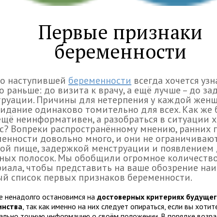
Первые признаки
беременности
 о наступившей
беременности
всегда хочется узн
 раньше: до визита к врачу, а ещё лучше – до з
руации. Причины для нетерпения у каждой женщ
идание одинаково томительно для всех. Как же 
щё неинформативен, а разобраться в ситуации х
с? Вопреки распространённому мнению, ранних 
енности довольно много, и они не ограничивают
ой пище, задержкой менструации и появлением 
ных полосок. Мы обобщили огромное количеств
иала, чтобы представить на ваше обозрение на
й список первых признаков беременности.
е ненадолго остановимся на
достоверных критериях будущег
инства
, так как именно на них следует опираться, если вы хотит
ально точную информацию о своём положении.
В порядке возра