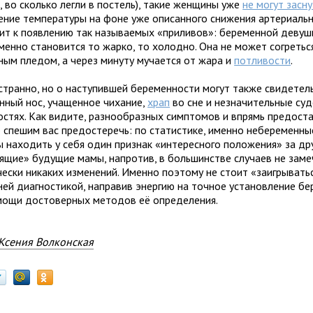
, во сколько легли в постель), такие женщины уже
не могут засну
ние температуры на фоне уже описанного снижения артериальн
ит к появлению так называемых «приливов»: беременной девуш
менно становится то жарко, то холодно. Она не может согретьс
ным пледом, а через минуту мучается от жара и
потливости
.
 странно, но о наступившей беременности могут также свидетел
нный нос, учащенное чихание,
храп
во сне и незначительные суд
остях. Как видите, разнообразных симптомов и впрямь предоста
 спешим вас предостеречь: по статистике, именно небеременн
ы находить у себя один признак «интересного положения» за дру
ящие» будущие мамы, напротив, в большинстве случаев не зам
чески никаких изменений. Именно поэтому не стоит «заигрыватьс
ей диагностикой, направив энергию на точное установление б
мощи достоверных методов её определения.
Ксения Волконская