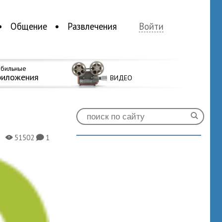
Общение
Развлечения
Войти
бильные
риложения
ВИДЕО
51502
1
X
K