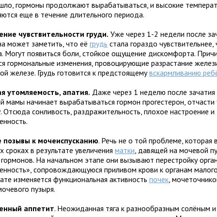
шло, гормоны продолжают вырабатываться, и высокие темпера
яются еще в течение длительного периода.
ние чувствительности груди.
Уже через 1-2 недели после за
а может заметить, что её
грудь
стала гораздо чувствительнее, 
а. Могут появиться боли, стойкое ощущение дискомфорта. Прич
ся гормональные изменения, провоцирующие разрастание желези
ой железе. Грудь готовится к предстоящему
вскармливанию реб
я утомляемость, апатия.
Даже через 1 неделю после зачатия 
й мамы начинает вырабатываться гормон прогестерон, отчасти
у. Отсюда сонливость, раздражительность, плохое настроение и
енность.
 позывы к мочеиспусканию
. Речь не о той проблеме, которая 
х сроках в результате увеличения
матки
, давящей на мочевой пу
 гормонов. На начальном этапе они вызывают перестройку орга
енность», сопровождающуюся приливом крови к органам малого 
тате изменяется функциональная активность
почек
, мочеточнико
мочевого пузыря.
енный аппетит
. Неожиданная тяга к разнообразным солёным 