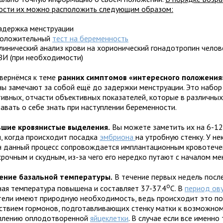
ости их можно расположить следующим образом:
адержка менструации
оложительный
тест на беременность
линический анализ крови на хорионический гонадотропин челове
ЗИ (при необходимости)
 вернёмся к теме
ранних симптомов «интересного положения
ы замечают за собой ещё до задержки менструации. Это набор
тивных, отчасти объективных показателей, которые в различны
авать о себе знать при наступлении беременности.
шие кровянистые выделения.
Вы можете заметить их на 6-12
я, когда происходит посадка
эмбриона
на утробную стенку. У н
 данный процесс сопровождается имплантационным кровотече
рочным и скудным, из-за чего его нередко путают с началом ме
ение базальной температуры.
В течение первых недель после
о
ная температура повышена и составляет 37-37.4
С. В
период ов
тели имеют природную необходимость, ведь происходит это п
ствием гормонов, подготавливающих стенку матки к возможно
плению оплодотворенной
яйцеклетки
. В случае если все именно 