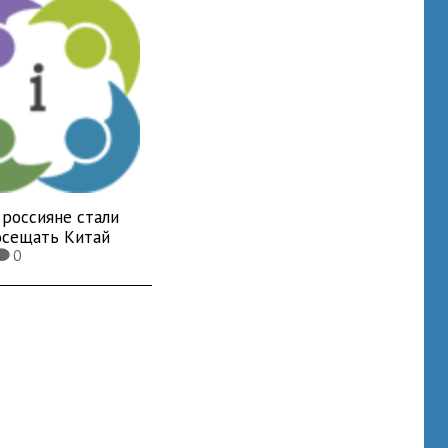
 россияне стали
осещать Китай
0
K