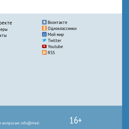
оекте
Вконтакте
Одноклассники
неры
Мой мир
акты
Twitter
Youtube
RSS
16+
 вопросам: info@med-