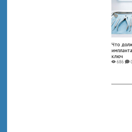
Что дол
имплант
ключ
686
X
K