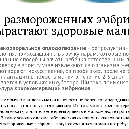
 размороженных эмбр
ырастают здоровые ма
ракорпоральное оплодотворение
– репродуктивн
логия, приходящая на выручку парам, которые п
нам не способны зачать ребёнка естественным п
летку в этом случае извлекают из организма ж
отворяют искусственно, «в пробирке», после че
плантации в полость матки в течение 2-5 дней
вается в условиях инкубатора. Широко применяе
едура
криоконсервации эмбрионов
.
ьку обычно в полость матки переносят не более трех зародышей
тов после этого остаются «лишние». Их-то и можно криоконсерв
амораживать) и длительное время хранить в жидком азоте при т
. В таких условиях вся метаболическая активность клеток остан
у замороженные эмбрионы могут сохраняться сколько потребуе