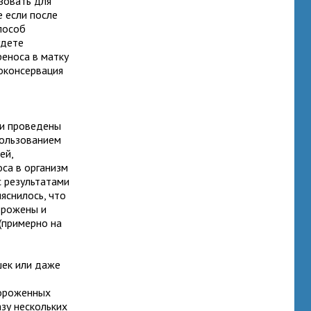
зовать для
е если после
пособ
удете
реноса в матку
иоконсервация
ли проведены
пользованием
ей,
са в организм
 результатами
яснилось, что
орожены и
(примерно на
шек или даже
мороженных
зу нескольких