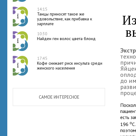
14:15
Танцы приносят такое же
Из
удовольствие, как прибавка к
зарплате
в
10:30
Найден ген волос цвета блонд
Экст
техно
17:45
причи
Кофе снижает риск инсульта среди
Яйцек
женского населения
оплод
до им
разви
проц
САМОЕ ИНТЕРЕСНОЕ
Поскол
пациен
есть з
о
196
С
поэтом