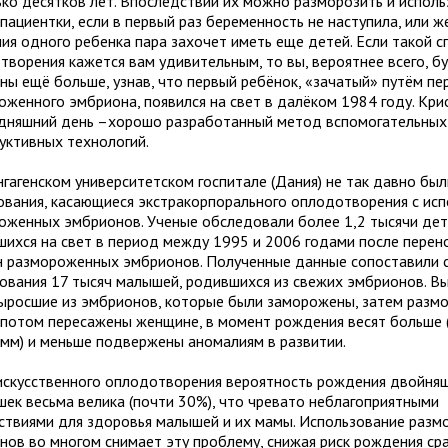
ько десятков лет. Впоследствии их можно разморозить и исполь
пациентки, если в первый раз беременность не наступила, или ж
ия одного ребенка пара захочет иметь еще детей. Если такой с
творения кажется вам удивительным, то вы, вероятнее всего, б
ны ещё больше, узнав, что первый ребёнок, «зачатый» путём пе
оженного эмбриона, появился на свет в далёком 1984 году. Кр
одняшний день –хорошо разработанный метод вспомогательных
уктивных технологий.
нгагенском университетском госпитале (Дания) не так давно бы
ования, касающиеся экстракорпорального оплодотворения с ис
оженных эмбрионов. Ученые обследовали более 1,2 тысячи дет
шихся на свет в период между 1995 и 2006 годами после перено
 размороженных эмбрионов. Полученные данные сопоставили с
ования 17 тысяч малышей, родившихся из свежих эмбрионов. Вы
выросшие из эмбрионов, которые были заморожены, затем разм
 потом пересажены женщине, в момент рождения весят больше 
амм) и меньше подвержены аномалиям в развитии.
искусственного оплодотворения вероятность рождения двойня
шек весьма велика (почти 30%), что чревато неблагоприятными
ствиями для здоровья малышей и их мамы. Использование раз
нов во многом снимает эту проблему, снижая риск рождения сра