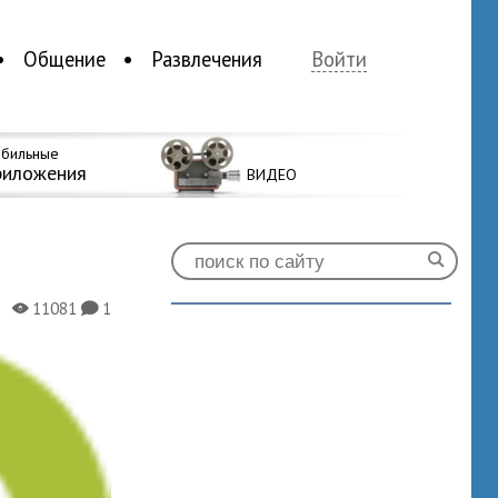
Общение
Развлечения
Войти
бильные
риложения
ВИДЕО
11081
1
X
K