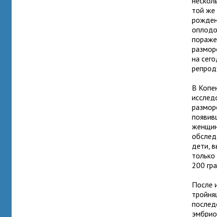
нескол
той же 
рожден
оплодо
пораже
размор
на сег
репрод
В Копе
исслед
размор
появив
женщин
обслед
дети, 
только
200 гр
После 
тройня
послед
эмбрио