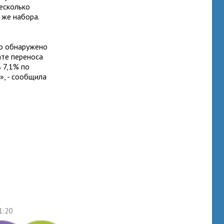
есколько
 же набора.
ло обнаружено
ате переноса
 7,1% по
», - сообщила
1:20