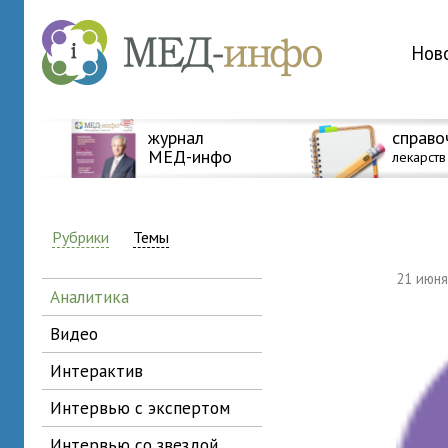
Нов
журнал
справо
МЕД-инфо
лекарств
Рубрики
Темы
21 июн
аналитика
видео
интерактив
интервью с экспертом
интервью со звездой