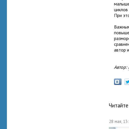
малыше
циклов
При эт
Важным
повыше
размор
сравне
автор 
Автор:
Читайте
28 мая, 13