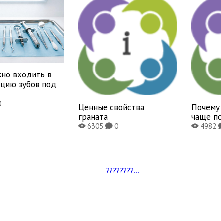
жно входить в
ацию зубов под
0
Ценные свойства
Почему
граната
чаще п
6305
0
4982
X
K
X
????????...