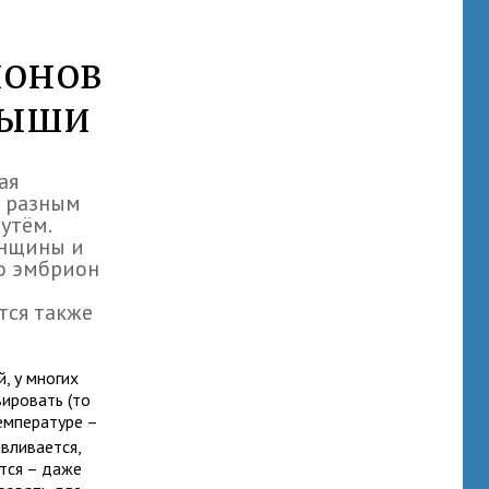
ионов
лыши
ая
о разным
утём.
енщины и
го эмбрион
тся также
, у многих
ировать (то
емпературе –
авливается,
тся – даже