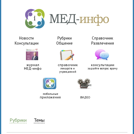
Новости
Рубрики
Справочник
Консультации
Общение
Развлечения
журнал
справочник
консультации
МЕД-инфо
лекарств и
задайте вопрос врачу
учреждений
мобильные
приложения
ВИДЕО
Рубрики
Темы