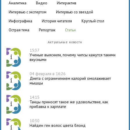
аналитика
видео
интерактив
интервью с экспертом
интервью со звездой
инфографика
история читателя
круглый стол
острая тема
репортаж
статьи
Актуальные новости
15:37
Ученые выяснили, почему чипсы кажутся такими
вкусными
04 февраля в 16:26
Диета с ограничением калорий омолаживает
мышцы
14:15
Танцы приносят такое же удовольствие, как
прибавка к зарплате
10:30
Найден ген волос цвета блонд