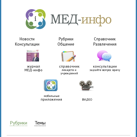
Новости
Рубрики
Справочник
Консультации
Общение
Развлечения
журнал
справочник
консультации
МЕД-инфо
лекарств и
задайте вопрос врачу
учреждений
мобильные
приложения
ВИДЕО
Рубрики
Темы