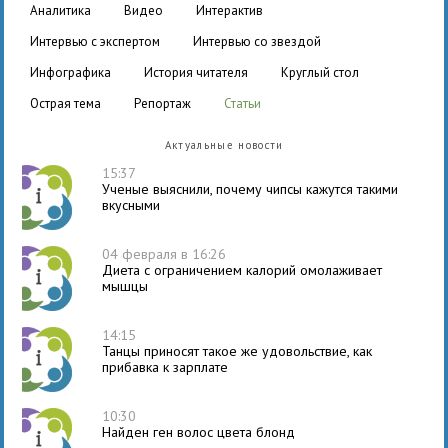
аналитика
видео
интерактив
интервью с экспертом
интервью со звездой
инфографика
история читателя
круглый стол
острая тема
репортаж
статьи
Актуальные новости
15:37
Ученые выяснили, почему чипсы кажутся такими
вкусными
04 февраля в 16:26
Диета с ограничением калорий омолаживает
мышцы
14:15
Танцы приносят такое же удовольствие, как
прибавка к зарплате
10:30
Найден ген волос цвета блонд