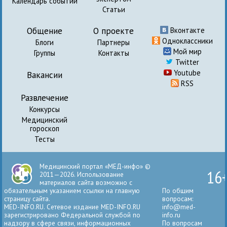
Календарь событий
Статьи
Общение
О проекте
Вконтакте
Одноклассники
Блоги
Партнеры
Мой мир
Группы
Контакты
Twitter
Youtube
Вакансии
RSS
Развлечение
Конкурсы
Медицинский
гороскоп
Тесты
Медицинский портал «МЕД-инфо» ©
16
2011—2026. Использование
материалов сайта возможно с
обязательным указанием ссылки на главную
По общим
страницу сайта.
вопросам:
MED-INFO.RU. Сетевое издание MED-INFO.RU
info@med-
зарегистрировано Федеральной службой по
info.ru
надзору в сфере связи, информационных
По вопросам