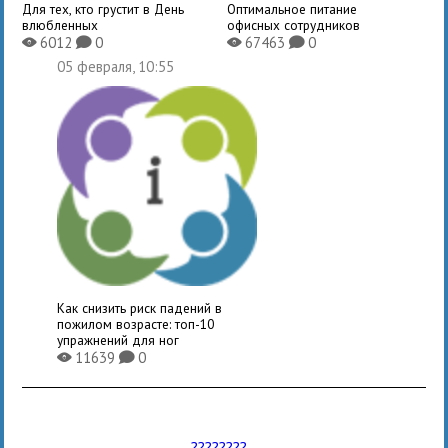
Для тех, кто грустит в День
Оптимальное питание
влюбленных
офисных сотрудников
6012
0
67463
0
X
K
X
K
05 февраля, 10:55
Как снизить риск падений в
пожилом возрасте: топ-10
упражнений для ног
11639
0
X
K
????????...