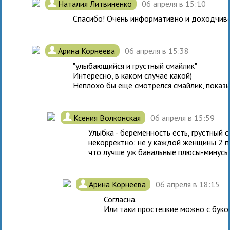
.
Наталия Литвиненко
06 апреля в 15:10
Спасибо! Очень информативно и доходчиво
.
Арина Корнеева
06 апреля в 15:38
"улыбающийся и грустный смайлик"
Интересно, в каком случае какой)
Неплохо бы ещё смотрелся смайлик, показ
.
Ксения Волконская
06 апреля в 15:59
Улыбка - беременность есть, грустный с
некорректно: не у каждой женщины 2 п
что лучше уж банальные плюсы-минусы.
.
Арина Корнеева
06 апреля в 18:15
Согласна.
Или таки простецкие можно с буков