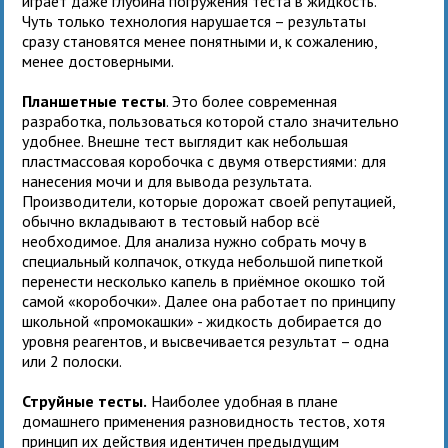
играет даже глубина погружения теста в жидкость.
Чуть только технология нарушается – результаты
сразу становятся менее понятными и, к сожалению,
менее достоверными.
Планшетные тесты
. Это более современная
разработка, пользоваться которой стало значительно
удобнее. Внешне тест выглядит как небольшая
пластмассовая коробочка с двумя отверстиями: для
нанесения мочи и для вывода результата.
Производители, которые дорожат своей репутацией,
обычно вкладывают в тестовый набор всё
необходимое. Для анализа нужно собрать мочу в
специальный колпачок, откуда небольшой пипеткой
перенести несколько капель в приёмное окошко той
самой «коробочки». Далее она работает по принципу
школьной «промокашки» - жидкость добирается до
уровня реагентов, и высвечивается результат – одна
или 2 полоски.
Струйные тесты.
Наиболее удобная в плане
домашнего применения разновидность тестов, хотя
принцип их действия идентичен предыдущим