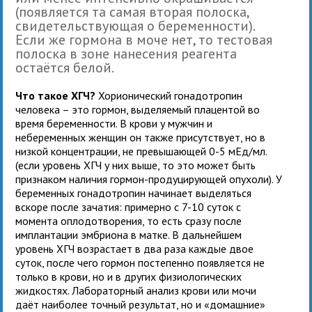
(появляется та самая вторая полоска,
свидетельствующая о беременности).
Если же гормона в моче нет, то тестовая
полоска в зоне нанесения реагента
остаётся белой.
Что такое ХГЧ?
Хорионический гонадотропин
человека – это гормон, выделяемый плацентой во
время беременности. В крови у мужчин и
небеременных женщин он также присутствует, но в
низкой концентрации, не превышающей 0-5 мЕд/мл.
(если уровень ХГЧ у них выше, то это может быть
признаком наличия гормон-продуцирующей опухоли). У
беременных гонадотропин начинает выделяться
вскоре после зачатия: примерно с 7-10 суток с
момента оплодотворения, то есть сразу после
имплантации эмбриона в матке. В дальнейшем
уровень ХГЧ возрастает в два раза каждые двое
суток, после чего гормон постепенно появляется не
только в крови, но и в других физиологических
жидкостях. Лабораторный анализ крови или мочи
даёт наиболее точный результат, но и «домашние»