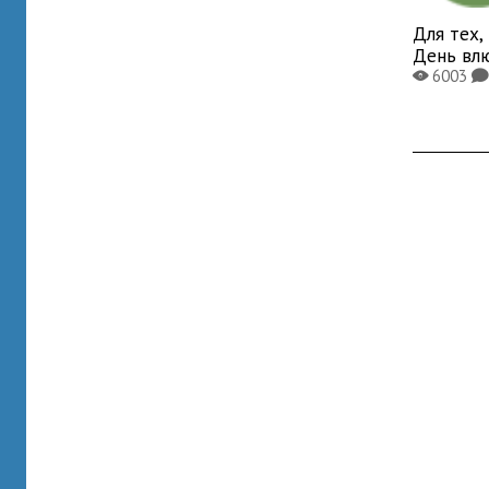
Для тех,
День вл
6003
X
K