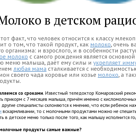
Молоко в детском раци
тот факт, что человек относится к классу млеко
ит о том, что такой продукт, как
молоко
, очень 
о организма: и взрослого, и в особенности расту
ое молоко
с самого рождения является основной
ю меню малыша, даёт ему силы и
укрепляет имм
енем
любая мама
сталкивается с необходимость
ион своего чада коровье или козье
молоко
, а та
одукты.
ляемся со сроками
. Известный теледоктор Комаровский реко
ть прикорм с 7 месяцев малыша, причём именно с кисломолочных
 другие специалисты склоняются к мнению, что если ребенок на
м
вскармливании, то с молочными продуктами можно не спешить,
ь в детское меню только после того, как малышу исполнится го
 молочные продукты самые важные?