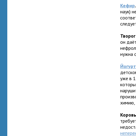
Кефир
наук) н
соотве
следуе
Творог
он даё
нефрол
нужна о
Йогур
детско
уже в 1
которы
наруши
произв
химию,
Коровь
требуе
недост
непере