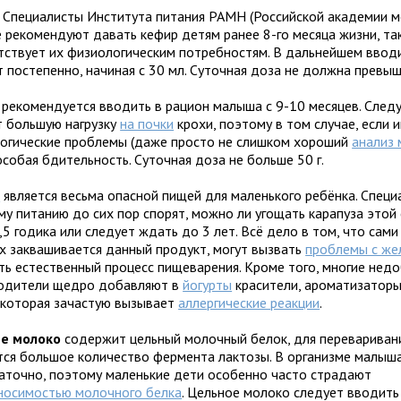
.
Специалисты Института питания РАМН (Российской академии 
е рекомендуют давать кефир детям ранее 8-го месяца жизни, так
тствует их физиологическим потребностям. В дальнейшем вводи
т постепенно, начиная с 30 мл. Суточная доза не должна превыш
рекомендуется вводить в рацион малыша с 9-10 месяцев. Следу
т большую нагрузку
на почки
крохи, поэтому в том случае, если 
огические проблемы (даже просто не слишком хороший
анализ 
собая бдительность. Суточная доза не больше 50 г.
т
является весьма опасной пищей для маленького ребёнка. Специ
му питанию до сих пор спорят, можно ли угощать карапуза этой
,5 годика или следует ждать до 3 лет. Всё дело в том, что сами
х заквашивается данный продукт, могут вызвать
проблемы с же
ть естественный процесс пищеварения. Кроме того, многие нед
одители щедро добавляют в
йогурты
красители, ароматизаторы
 которая зачастую вызывает
аллергические реакции
.
е молоко
содержит цельный молочный белок, для перевариван
тся большое количество фермента лактозы. В организме малыша
аточно, поэтому маленькие дети особенно часто страдают
носимостью молочного белка
. Цельное молоко следует вводить