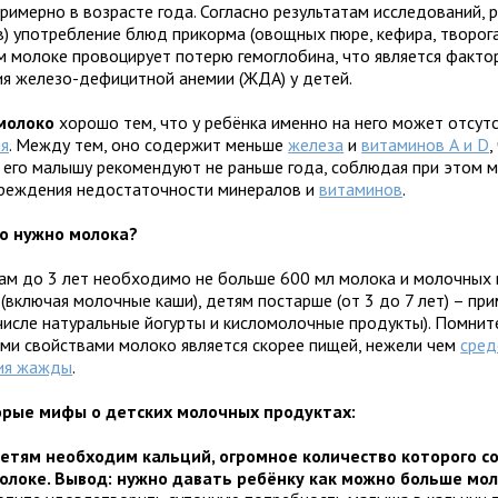
римерно в возрасте года. Согласно результатам исследований, р
в) употребление блюд прикорма (овощных пюре, кефира, творога
м молоке провоцирует потерю гемоглобина, что является факто
ия железо-дефицитной анемии (ЖДА) у детей.
молоко
хорошо тем, что у ребёнка именно на него может отсут
ия
. Между тем, оно содержит меньше
железа
и
витаминов А и D
,
 его малышу рекомендуют не раньше года, соблюдая при этом 
реждения недостаточности минералов и
витаминов
.
о нужно молока?
м до 3 лет необходимо не больше 600 мл молока и молочных
 (включая молочные каши), детям постарше (от 3 до 7 лет) – пр
числе натуральные йогурты и кисломолочные продукты). Помните
ими свойствами молоко является скорее пищей, нежели чем
сред
ия жажды
.
рые мифы о детских молочных продуктах:
етям необходим кальций, огромное количество которого с
олоке. Вывод: нужно давать ребёнку как можно больше мо