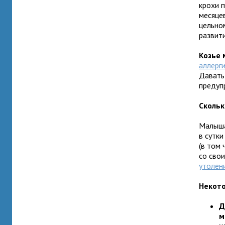
крохи п
месяце
цельно
развит
Козье 
аллерг
Давать
предуп
Скольк
Малыша
в сутки
(в том 
со сво
утолен
Некото
Д
м