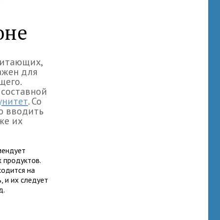
оне
питающих,
важен для
щего.
 составной
унитет
. Со
ю вводить
кже их
мендует
 продуктов.
ходится на
 и их следует
д.