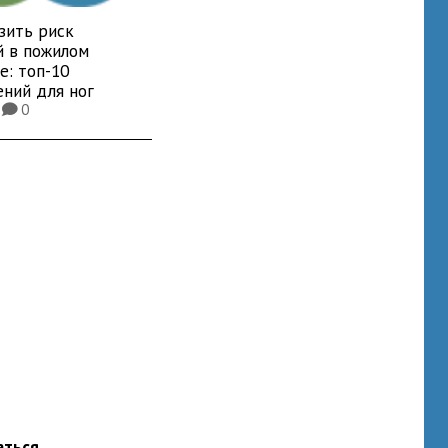
зить риск
й в пожилом
е: топ-10
ений для ног
3
0
K
аться