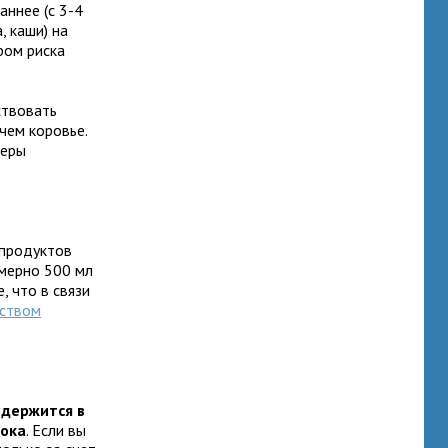
аннее (с 3-4
, каши) на
ром риска
ствовать
 чем коровье.
меры
 продуктов
имерно 500 мл
, что в связи
ством
одержится в
лока
. Если вы