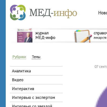
Нов
журнал
справо
МЕД-инфо
лекарств
Рубрики
Темы
07 сен
аналитика
видео
интерактив
интервью с экспертом
интервью со звездой