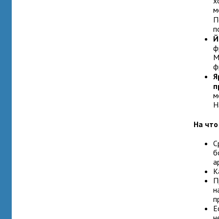
х
м
П
п
Й
ф
М
ф
Я
п
м
Н
На что
С
б
а
К
П
н
п
Е
н