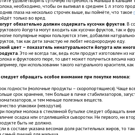
отите удовлетворить суточную потребность малыша в кальции т
олока, необходимо, чтобы он выпивал в среднем 1 л этого прод
одняв глаза на несколько строчек выше, вы поймёте, что такое
ойдёт только во вред.
огурт обязательно должен содержать кусочки фруктов
. В с
руктового йогурта могут входить как кусочки фруктов, так и фр
ногие популярные марки пользуются этим, добавляя натурально
руктов, так как дети зачастую не любят неоднородную еду.
ркий цвет – показатель ненатуральности йогурта или иног
родукта
. Это не всегда так, ведь если продукт изготовлен из н
олока и фруктового пюре, то цвет может получиться весьма на
апример, при использовании такого натурального красителя, как 
 следует обращать особое внимание при покупке молока:
рок годности (молочные продукты – скоропортящиеся). Чаще вс
ольше срок хранения, тем больше в пачке стабилизаторов, загус
роматизаторов, и тем меньше полезных веществ.
ачество упаковки (невздутая).
ри покупке молока в стеклянной бутылке следует обращать вни
аличие осадка или отделившейся сыворотки. Ни первого, ни вто
родукте быть не должно.
сли в составе указана весомая доля растительных жиров, то та
е самый лучший для малыша.