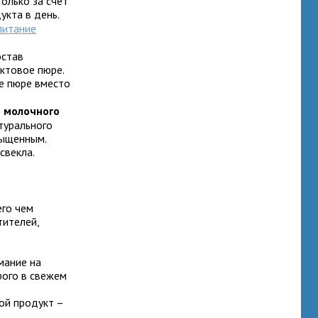
олько за счет
укта в день.
питание
остав
уктовое пюре.
е пюре вместо
о молочного
атурального
сыщенным.
свекла.
его чем
тителей,
мание на
рого в свежем
кой продукт –