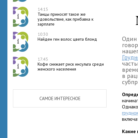
14:15
Танцы приносят такое же
удовольствие, как прибавка к
зарплате
10:30
Один 
Найден ген волос цвета блонд
говор
нашег
Грудн
17:45
часть
Кофе снижает риск инсульта среди
врем
женского населения
в рац
субпр
Опреде
САМОЕ ИНТЕРЕСНОЕ
начина
Однако
грудно
включат
Какие