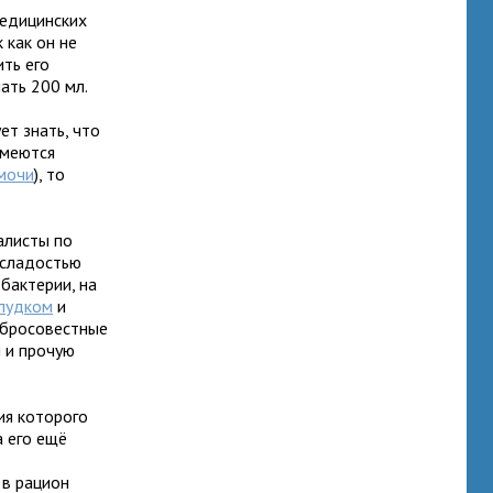
медицинских
 как он не
ть его
ать 200 мл.
ет знать, что
имеются
мочи
), то
алисты по
 сладостью
 бактерии, на
лудком
и
обросовестные
 и прочую
ия которого
 его ещё
 в рацион