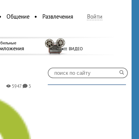
Общение
Развлечения
Войти
бильные
риложения
ВИДЕО
5947
3
X
K