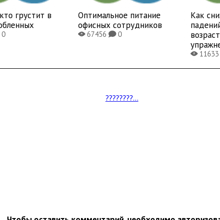
 кто грустит в
Оптимальное питание
Как сни
юбленных
офисных сотрудников
падени
возраст
0
67456
0
X
K
упражн
1163
X
????????...
Чтобы оставить комментарий, необходимо авторизов