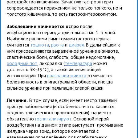
расстройства кишечника. Зачастую гастроэнтерит
сопровождается поражением не только тонкого, но и
толстого кишечника, то есть гастроэнтероколитом.
Заболевание начинается остро
после
инкубационного периода длительностью 1-5 дней.
Наиболее ранними симптомами гастроэнтерита
считаются
тошнота
,
рвота
и
диарея
. В дальнейшем к
ним присоединяются выраженное урчание в животе,
спастические боли, слабость, общее недомогание,
холодный пот
, лихорадка (
температура
может
достигать 38-39°С), а также явления общей
интоксикации. При
пальпации живота
отмечается
болезненность в эпигастральной области, иногда
сильное урчание при пальпации слепой кишки.
Лечение.
В том случае, если имеет место тяжёлый
приступ заболевания (в особенности это касается
недугов токсического происхождения), пациента
обязательно
госпитализируют
. Основной мерой
воздействия на данном этапе выступает промывание
желудка через зонд, которое сочетается с
назначением определённых доз слабительных