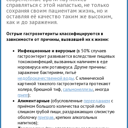
справляться с этой напастью, не только
сохраняя своим пациентам жизнь, но и
оставляя её качество таким же высоким,
как и до заражения.
Острые гастроэнтериты классифицируются в
зависимости от причины, вызвавшей их к жизни:
Инфекционные и вирусные
(в 50% случаев
гастроэнтерит развивается вследствие пищевых
токсикоинфекций, вызванных наличием в еде
норовируса или ротавируса. Другие причины:
заражение бактериями, питьё
недоброкачественной воды
. С клинической
картиной тяжелого гастроэнтерита протекают
холера, брюшной тиф,
сальмонеллезы
, иногда
грипп
);
Алиментарные
(обусловленные
перееданием
с
приёмом большого количества острой либо
слишком грубой пищи, раздражающих слизистую
оболочку
приправ
, крепких алкогольных
напитков);