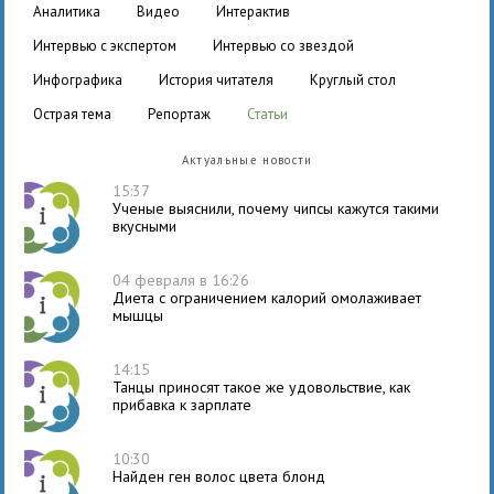
аналитика
видео
интерактив
интервью с экспертом
интервью со звездой
инфографика
история читателя
круглый стол
острая тема
репортаж
статьи
Актуальные новости
15:37
Ученые выяснили, почему чипсы кажутся такими
вкусными
04 февраля в 16:26
Диета с ограничением калорий омолаживает
мышцы
14:15
Танцы приносят такое же удовольствие, как
прибавка к зарплате
10:30
Найден ген волос цвета блонд