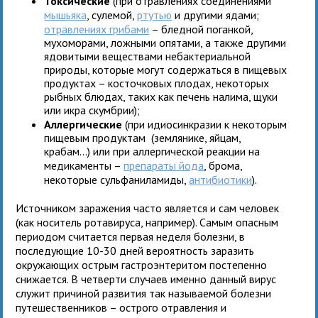
Токсические
(при отравлениях соединениями
мышьяка
, сулемой,
ртутью
и другими ядами;
отравлениях грибами
– бледной поганкой,
мухоморами, ложными опятами, а также другими
ядовитыми веществами небактериальной
природы, которые могут содержаться в пищевых
продуктах – косточковых плодах, некоторых
рыбных блюдах, таких как печень налима, щуки
или икра скумбрии);
Аллергические
(при идиосинкразии к некоторым
пищевым продуктам (землянике, яйцам,
крабам…) или при аллергической реакции на
медикаменты –
препараты йода
, брома,
некоторые сульфаниламиды,
антибиотики
).
Источником заражения часто является и сам человек
(как носитель ротавируса, например). Самым опасным
периодом считается первая неделя болезни, в
последующие 10-30 дней вероятность заразить
окружающих острым гастроэнтеритом постепенно
снижается. В четверти случаев именно данный вирус
служит причиной развития так называемой болезни
путешественников – острого отравления и