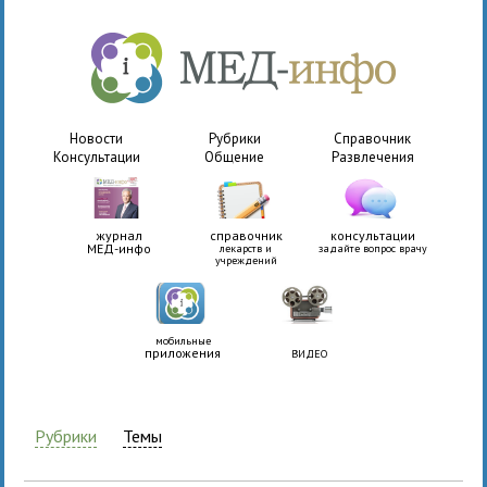
Новости
Рубрики
Справочник
Консультации
Общение
Развлечения
журнал
справочник
консультации
МЕД-инфо
лекарств и
задайте вопрос врачу
учреждений
мобильные
приложения
ВИДЕО
Рубрики
Темы