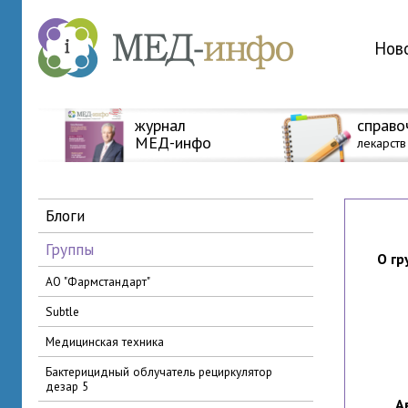
Нов
журнал
справо
МЕД-инфо
лекарств
блоги
группы
О гр
АО "Фармстандарт"
Subtle
медицинская техника
бактерицидный облучатель рециркулятор
дезар 5
А