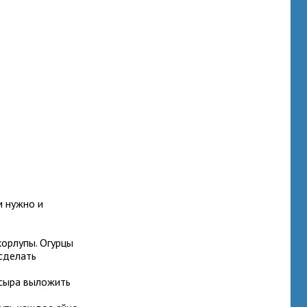
м нужно и
корлупы. Огурцы
 сделать
 сыра выложить