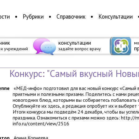
ости
Рубрики
Справочник
Консультации
чник
консультации
мо
п
 и учреждений
задайте вопрос врачу
Конкурс: "Самый вкусный Новый
уппе
«МЕД-инфо» подготовил для вас новый конкурс «Самый в
приятными и полезными призами. Поделитесь с нами рец
новогодних блюд, которыми вы собираетесь побаловать с
Опубликуйте их здесь, а редакция опробует их и выберет 
Итоги конкурса мы подведём 24 декабря, чтобы вы успел
праздника. Ознакомиться с призами можно здесь: http://
info.ru/content/view/2516
втор
Арина Корнеева