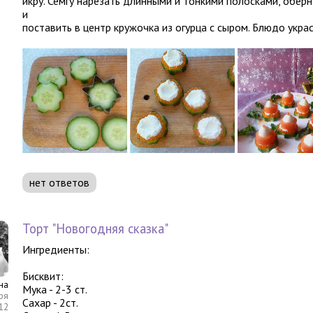
икру. Семгу нарезать длинными и тонкими полосками, обер
и
поставить в центр кружочка из огурца с сыром. Блюдо укра
нет ответов
Торт "Новогодняя сказка"
Ингредиенты:
Бисквит:
на
Мука - 2-3 ст.
ря
Сахар - 2ст.
12