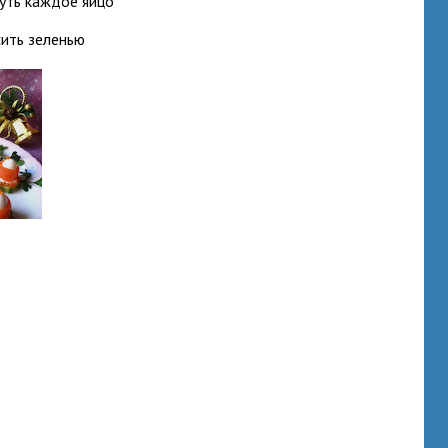
нуть каждое яйцо
сить зеленью