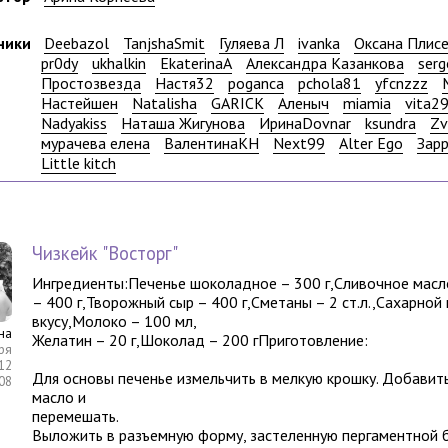
ники
Deebazol
TanjshaSmit
Гуляева Л
ivanka
Оксана Плис
pr0dy
ukhalkin
EkaterinaA
Александра Казанкова
ser
Простозвезда
Настя32
poganca
pchola81
yfcnzzz
Настейшен
Natalisha
GARICK
Аленыч
miamia
vita2
Nadyakiss
Наташа Жигунова
ИринаDovnar
ksundra
Zv
мурачева елена
ВалентинаКН
Next99
Alter Ego
Зар
Little kitch
Чизкейк "Восторг"
Ингредиенты:Печенье шоколадное – 300 г,Сливочное масло
– 400 г,Творожный сыр – 400 г,Сметаны – 2 ст.л.,Сахарной
вкусу,Молоко – 100 мл,
на
Желатин – 20 г,Шоколад – 200 гПриготовление:
ря
12
Для основы печенье измельчить в мелкую крошку. Добавит
:08
масло и
перемешать.
Выложить в разъемную форму, застеленную пергаментной б