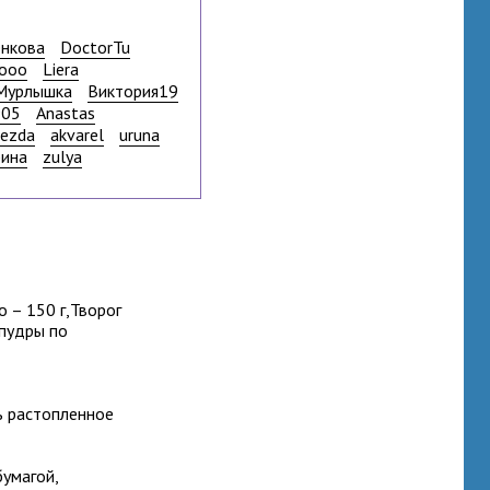
енкова
DoctorTu
gooo
Liera
Мурлышка
Виктория19
905
Anastas
ezda
akvarel
uruna
рина
zulya
 – 150 г,Творог
 пудры по
ь растопленное
умагой,