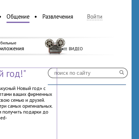
Общение
Развлечения
Войти
бильные
риложения
ВИДЕО
 год!"
кусный Новый год» с
ептами ваших фирменных
вою семью и друзей.
три самых оригинальных.
и получить подарки до
med-