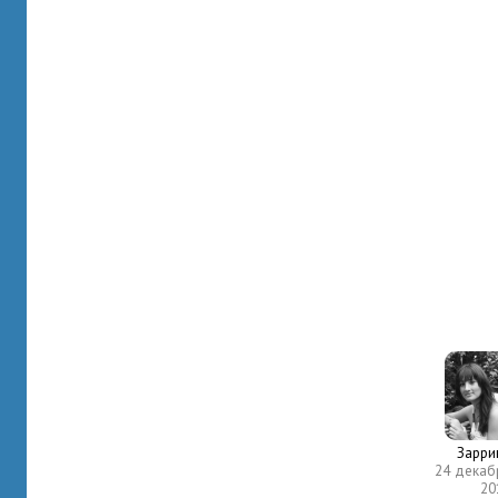
Зарри
24 декаб
20