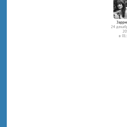
Зарри
24 декаб
20
в 01