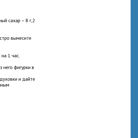
ый сахар – 8 г,2
ыстро вымесите
на 1 час.
 него фигурки в
 духовки и дайте
чным