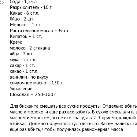
Сода - 1,5ч.л.
:36
Разрыхлитель - 10 г
Какао - 6 ст.л.
Яйцо - 2 шт.
Молоко – 1 ст.
Растительное масло – ½ ст.
Кипяток – 1 ст.
Крем:
молоко - 2 стакана
яйца - 2 шт.
мука - 2 ст.л.
сахар - 1 ст.
какао - 1 ст.л.
ванилин - по вкусу
сливочное масло – 130 г
Украшение:
Шоколад – 250-300 г
Для бисквита смешать все сухие продукты. Отдельно вбить
масло и молоко, и еще раз все взбить. В сухую смесь влить 
маслом и молоком, но не все сразу, а в 2-3 приема, кажды
взбивая. Должно получиться густое тесто. Затем налить ста
еще раз вбить, чтобы получилась равномерная масса