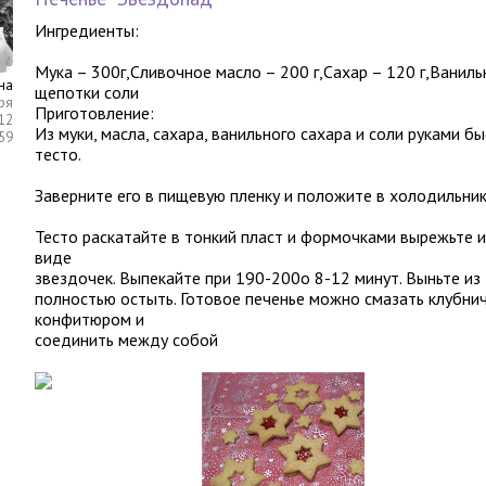
Ингредиенты:
Мука – 300г,Сливочное масло – 200 г,Сахар – 120 г,Ванильн
на
щепотки соли
ря
Приготовление:
12
Из муки, масла, сахара, ванильного сахара и соли руками б
:59
тесто.
Заверните его в пищевую пленку и положите в холодильник 
Тесто раскатайте в тонкий пласт и формочками вырежьте из
виде
звездочек. Выпекайте при 190-200о 8-12 минут. Выньте из
полностью остыть. Готовое печенье можно смазать клубни
конфитюром и
соединить между собой