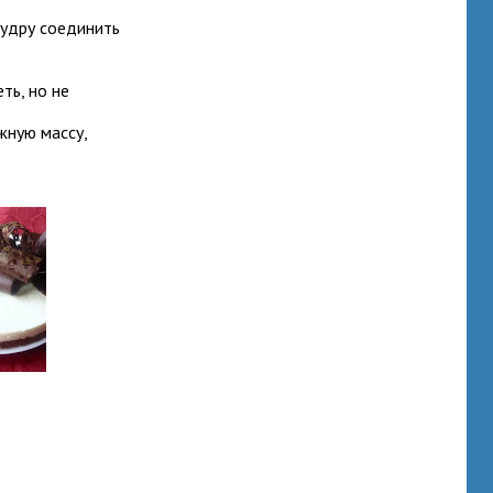
пудру соединить
ть, но не
жную массу,