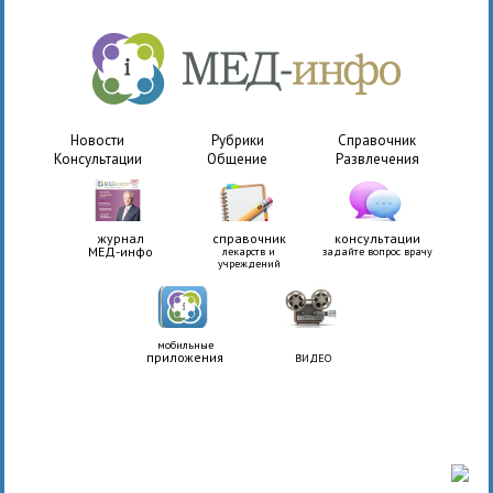
Новости
Рубрики
Справочник
Консультации
Общение
Развлечения
журнал
справочник
консультации
МЕД-инфо
лекарств и
задайте вопрос врачу
учреждений
мобильные
приложения
ВИДЕО