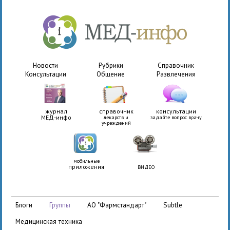
Новости
Рубрики
Справочник
Консультации
Общение
Развлечения
журнал
справочник
консультации
МЕД-инфо
лекарств и
задайте вопрос врачу
учреждений
мобильные
приложения
ВИДЕО
АО "Фармстандарт"
Subtle
блоги
группы
медицинская техника