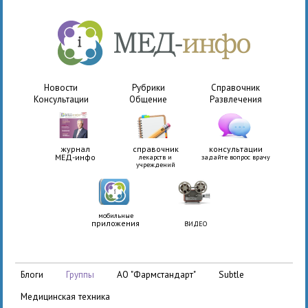
Новости
Рубрики
Справочник
Консультации
Общение
Развлечения
журнал
справочник
консультации
МЕД-инфо
лекарств и
задайте вопрос врачу
учреждений
мобильные
приложения
ВИДЕО
АО "Фармстандарт"
Subtle
блоги
группы
медицинская техника