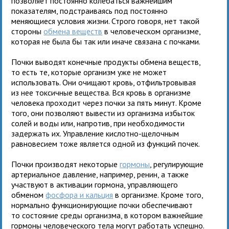
позволяет постоянно колебаться важнейшим
показателям, подстраиваясь под постоянно
меняющиеся условия жизни. Строго говоря, нет такой
стороны
обмена веществ
в человеческом организме,
которая не была бы так или иначе связана с почками.
Почки выводят конечные продукты обмена веществ,
то есть те, которые организм уже не может
использовать. Они очищают кровь, отфильтровывая
из нее токсичные вещества. Вся кровь в организме
человека проходит через почки за пять минут. Кроме
того, они позволяют вывести из организма избыток
солей и воды или, напротив, при необходимости
задержать их. Управление кислотно-щелочным
равновесием тоже является одной из функций почек.
Почки производят некоторые
гормоны
, регулирующие
артериальное давление, например, ренин, а также
участвуют в активации гормона, управляющего
обменом
фосфора и кальция
в организме. Кроме того,
нормально функционирующие почки обеспечивают
то состояние среды организма, в котором важнейшие
гормоны человеческого тела могут работать успешно.