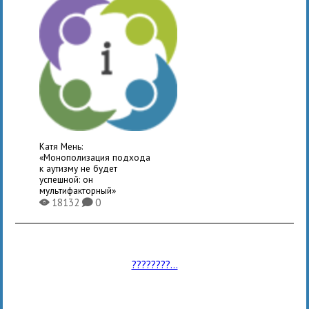
Катя Мень:
«Монополизация подхода
к аутизму не будет
успешной: он
мультифакторный»
18132
0
X
K
????????...