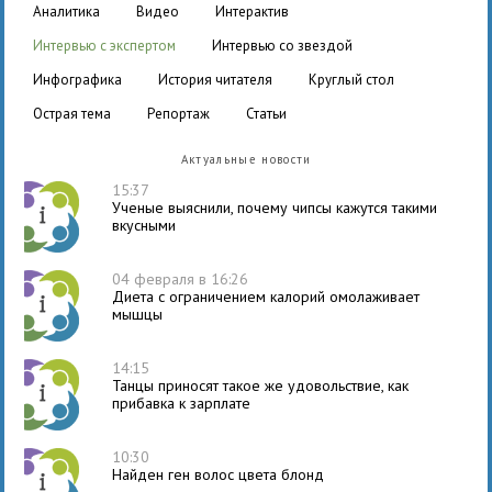
аналитика
видео
интерактив
интервью с экспертом
интервью со звездой
инфографика
история читателя
круглый стол
острая тема
репортаж
статьи
Актуальные новости
15:37
Ученые выяснили, почему чипсы кажутся такими
вкусными
04 февраля в 16:26
Диета с ограничением калорий омолаживает
мышцы
14:15
Танцы приносят такое же удовольствие, как
прибавка к зарплате
10:30
Найден ген волос цвета блонд