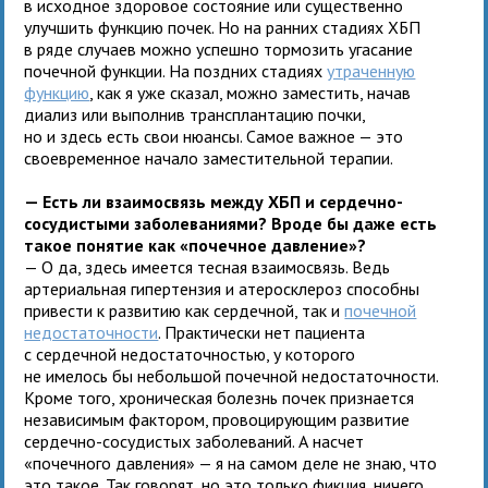
в исходное здоровое состояние или существенно
улучшить функцию почек. Но на ранних стадиях ХБП
в ряде случаев можно успешно тормозить угасание
почечной функции. На поздних стадиях
утраченную
функцию
, как я уже сказал, можно заместить, начав
диализ или выполнив трансплантацию почки,
но и здесь есть свои нюансы. Самое важное — это
своевременное начало заместительной терапии.
— Есть ли взаимосвязь между ХБП и сердечно-
сосудистыми заболеваниями? Вроде бы даже есть
такое понятие как «почечное давление»?
— О да, здесь имеется тесная взаимосвязь. Ведь
артериальная гипертензия и атеросклероз способны
привести к развитию как сердечной, так и
почечной
недостаточности
. Практически нет пациента
с сердечной недостаточностью, у которого
не имелось бы небольшой почечной недостаточности.
Кроме того, хроническая болезнь почек признается
независимым фактором, провоцирующим развитие
сердечно-сосудистых заболеваний. А насчет
«почечного давления» — я на самом деле не знаю, что
это такое. Так говорят, но это только фикция, ничего