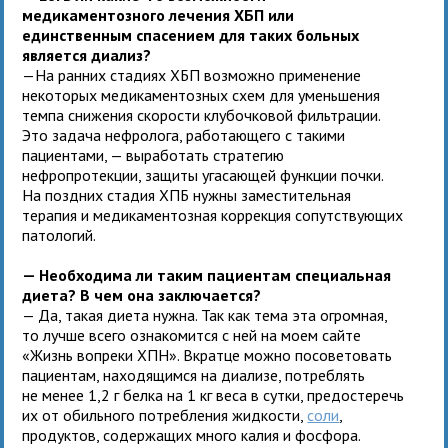
медикаментозного лечения ХБП или
единственным спасением для таких больных
является диализ?
—На ранних стадиях ХБП возможно применение
некоторых медикаментозных схем для уменьшения
темпа снижения скорости клубочковой фильтрации.
Это задача нефролога, работающего с такими
пациентами, — выработать стратегию
нефропротекции, защиты угасающей функции почки.
На поздних стадия ХПБ нужны заместительная
терапия и медикаментозная коррекция сопутствующих
патологий.
— Необходима ли таким пациентам специальная
диета? В чем она заключается?
— Да, такая диета нужна. Так как тема эта огромная,
то лучше всего ознакомится с ней на моем сайте
«Жизнь вопреки ХПН». Вкратце можно посоветовать
пациентам, находящимся на диализе, потреблять
не менее 1,2 г белка на 1 кг веса в сутки, предостеречь
их от обильного потребления жидкости,
соли
,
продуктов, содержащих много калия и фосфора.