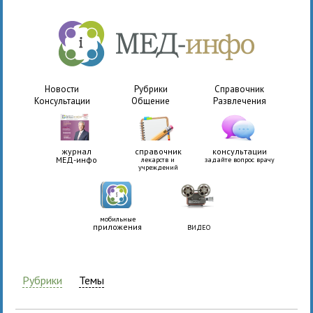
Новости
Рубрики
Справочник
Консультации
Общение
Развлечения
журнал
справочник
консультации
МЕД-инфо
лекарств и
задайте вопрос врачу
учреждений
мобильные
приложения
ВИДЕО
Рубрики
Темы