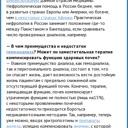
финансировании
данной отрасли медицины.
Нефрологическая помощь в России беднее, чем
в развитых странах Европы или Америки, но богаче,
чем
в некоторых странах Африки
. Практическая
нефрология в России занимает положение где-то
между Пакистаном и Бангладеш, если сравнивать
число проведенных диализов, например.
— В чем преимущества и недостатки
гемодиализа
? Может ли заместительная терапия
компенсировать функцию здоровых почек?
— Главное преимущество диализа, как гемодиализа,
так и перитонеального диализа, состоит в том, что
он спасает жизнь, дает возможность вести достойную
жизнь пациентам с предельно сниженной или
отсутствующей функцией почек. Конечно, терапия,
замещающая функцию, почек компенсирует
утраченную функцию не полностью (лишь на15%),
с некоторыми проявлениями почечной
недостаточности приходится бороться
медикаментозными методами. Так, например, теперь
уже можно, вводя эритропоэтины и
препараты
железа
, успешно компенсировать
анемию
, с которой