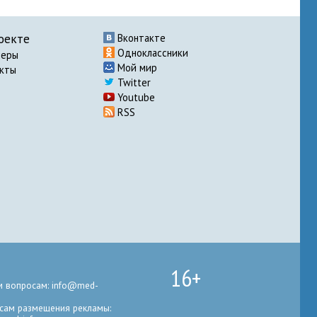
оекте
Вконтакте
Одноклассники
неры
Мой мир
акты
Twitter
Youtube
RSS
16+
 вопросам: info@med-
сам размещения рекламы: