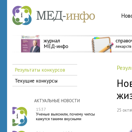
Нов
журнал
справо
МЕД-инфо
лекарств
Резу
Результаты конкурсов
Нов
Текущие конкурсы
жи
АКТУАЛЬНЫЕ НОВОСТИ
15:37
25 окт
Ученые выяснили, почему чипсы
кажутся такими вкусными