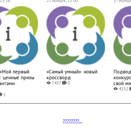
 15:28
21 ноября, 15:00
17 ноябр
 «Мой первый
«Самый умный»: новый
Подвод
: ценные призы
кроссворд
конкурс
антами
свой ми
7437
0
X
K
с
4152
X
1
K
????????...