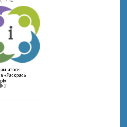
я, 17:50
им итоги
а «Раскрась
р!»
0
K