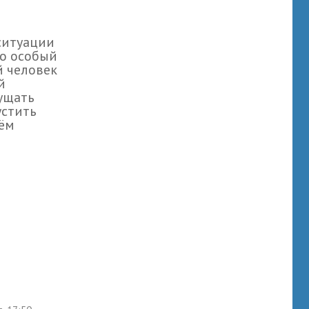
ситуации
о особый
 человек
й
ущать
устить
сём