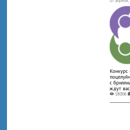
07 апреля,
Конкурс
поцелуй»
с брилли
ждут ва
18006
X