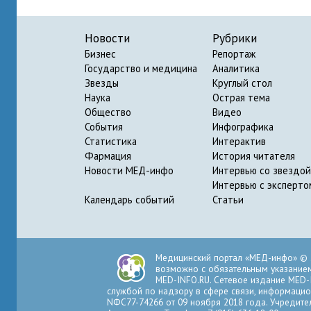
Новости
Рубрики
Бизнес
Репортаж
Государство и медицина
Аналитика
Звезды
Круглый стол
Наука
Острая тема
Общество
Видео
События
Инфографика
Статистика
Интерактив
Фармация
История читателя
Новости МЕД-инфо
Интервью со звездой
Интервью с эксперто
Календарь событий
Статьи
Медицинский портал «МЕД-инфо» © 
возможно с обязательным указанием 
MED-INFO.RU. Сетевое издание MED-
службой по надзору в сфере связи, информацио
NФС77-74266 от 09 ноября 2018 года. Учредите