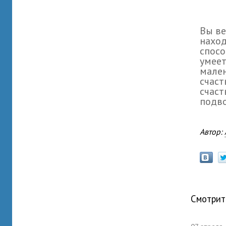
Вы ве
нахо
спос
умеет
мале
счаст
счаст
подво
Автор:
Смотрит