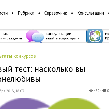
ости
Рубрики
Справочник
Консультации
чник
консультации
мо
п
 и учреждений
задайте вопрос врачу
льтаты конкурсов
ый тест: насколько вы
знелюбивы
4394
ября 2013, 18:03
X
K