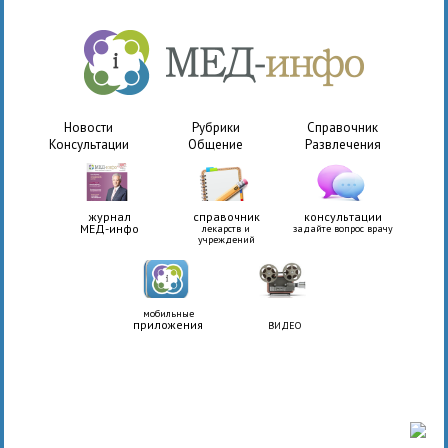
Новости
Рубрики
Справочник
Консультации
Общение
Развлечения
журнал
справочник
консультации
МЕД-инфо
лекарств и
задайте вопрос врачу
учреждений
мобильные
приложения
ВИДЕО