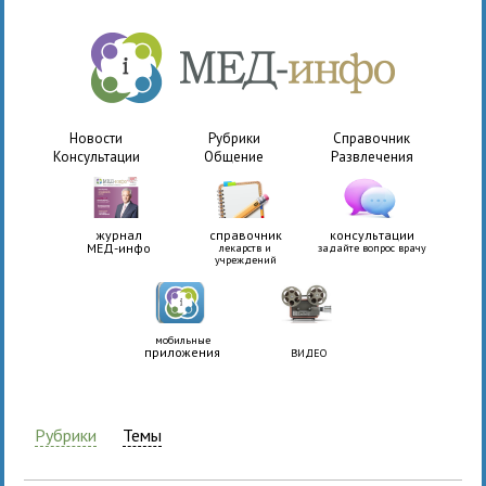
Новости
Рубрики
Справочник
Консультации
Общение
Развлечения
журнал
справочник
консультации
МЕД-инфо
лекарств и
задайте вопрос врачу
учреждений
мобильные
приложения
ВИДЕО
Рубрики
Темы