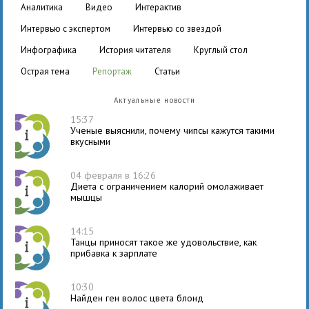
аналитика
видео
интерактив
интервью с экспертом
интервью со звездой
инфографика
история читателя
круглый стол
острая тема
репортаж
статьи
Актуальные новости
15:37
Ученые выяснили, почему чипсы кажутся такими
вкусными
04 февраля в 16:26
Диета с ограничением калорий омолаживает
мышцы
14:15
Танцы приносят такое же удовольствие, как
прибавка к зарплате
10:30
Найден ген волос цвета блонд