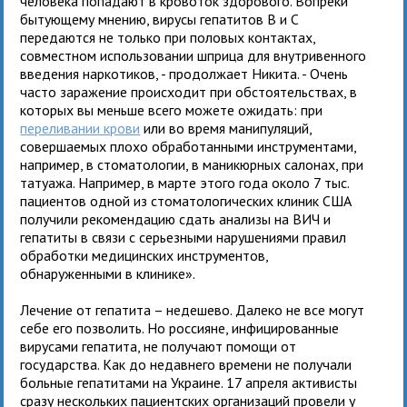
человека попадают в кровоток здорового. Вопреки
бытующему мнению, вирусы гепатитов В и С
передаются не только при половых контактах,
совместном использовании шприца для внутривенного
введения наркотиков, - продолжает Никита. - Очень
часто заражение происходит при обстоятельствах, в
которых вы меньше всего можете ожидать: при
переливании крови
или во время манипуляций,
совершаемых плохо обработанными инструментами,
например, в стоматологии, в маникюрных салонах, при
татуажа. Например, в марте этого года около 7 тыс.
пациентов одной из стоматологических клиник США
получили рекомендацию сдать анализы на ВИЧ и
гепатиты в связи с серьезными нарушениями правил
обработки медицинских инструментов,
обнаруженными в клинике».
Лечение от гепатита – недешево. Далеко не все могут
себе его позволить. Но россияне, инфицированные
вирусами гепатита, не получают помощи от
государства. Как до недавнего времени не получали
больные гепатитами на Украине. 17 апреля активисты
сразу нескольких пациентских организаций провели у