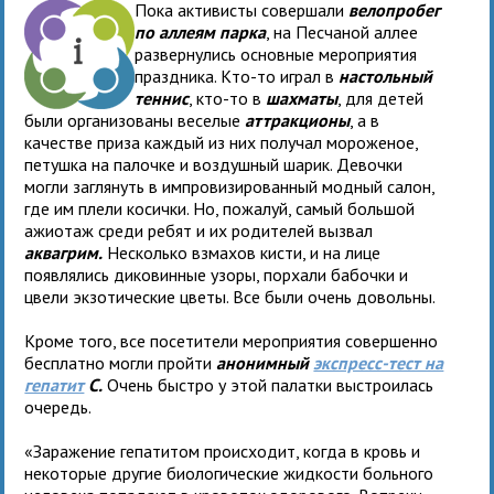
Пока активисты совершали
велопробег
по аллеям парка
, на Песчаной аллее
развернулись основные мероприятия
праздника. Кто-то играл в
настольный
теннис
, кто-то в
шахматы
, для детей
были организованы веселые
аттракционы
, а в
качестве приза каждый из них получал мороженое,
петушка на палочке и воздушный шарик. Девочки
могли заглянуть в импровизированный модный салон,
где им плели косички. Но, пожалуй, самый большой
ажиотаж среди ребят и их родителей вызвал
аквагрим.
Несколько взмахов кисти, и на лице
появлялись диковинные узоры, порхали бабочки и
цвели экзотические цветы. Все были очень довольны.
Кроме того, все посетители мероприятия совершенно
бесплатно могли пройти
анонимный
экспресс-тест на
гепатит
С.
Очень быстро у этой палатки выстроилась
очередь.
«Заражение гепатитом происходит, когда в кровь и
некоторые другие биологические жидкости больного