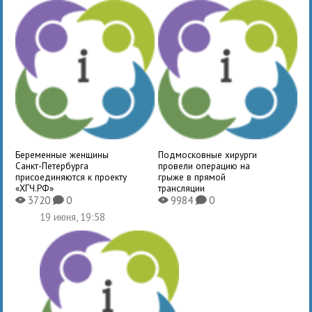
Беременные женщины
Подмосковные хирурги
Санкт-Петербурга
провели операцию на
присоединяются к проекту
грыже в прямой
«ХГЧ.РФ»
трансляции
3720
0
9984
0
X
K
X
K
19 июня, 19:58