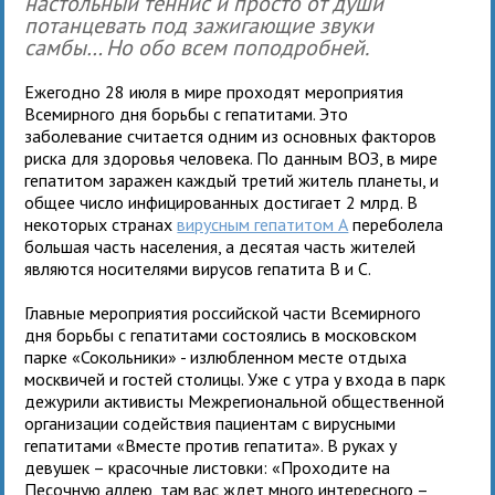
настольный теннис и просто от души
потанцевать под зажигающие звуки
самбы… Но обо всем поподробней.
Ежегодно 28 июля в мире проходят мероприятия
Всемирного дня борьбы с гепатитами. Это
заболевание считается одним из основных факторов
риска для здоровья человека. По данным ВОЗ, в мире
гепатитом заражен каждый третий житель планеты, и
общее число инфицированных достигает 2 млрд. В
некоторых странах
вирусным гепатитом А
переболела
большая часть населения, а десятая часть жителей
являются носителями вирусов гепатита В и С.
Главные мероприятия российской части Всемирного
дня борьбы с гепатитами состоялись в московском
парке «Сокольники» - излюбленном месте отдыха
москвичей и гостей столицы. Уже с утра у входа в парк
дежурили активисты Межрегиональной общественной
организации содействия пациентам с вирусными
гепатитами «Вместе против гепатита». В руках у
девушек – красочные листовки: «Проходите на
Песочную аллею, там вас ждет много интересного –