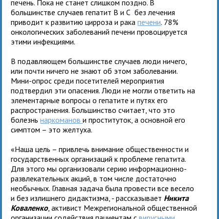
печень. Пока не станет слишком поздно. В
большинстве случаев гепатит В и С без лечения
приводит к развитию цирроза и рака
печени
. 78%
онкологических заболеваний печени провоцируется
этими инфекциями.
В подавляющем большинстве случаев люди ничего,
или почти ничего не знают об этом заболевании.
Мини-опрос среди посетителей мероприятия
подтвердил эти опасения. Люди не могли ответить на
элементарные вопросы о гепатите и путях его
распространения. Большинство считает, что это
болезнь
наркоманов
и проституток, а основной его
симптом – это желтуха.
«Наша цель – привлечь внимание общественности и
государственных организаций к проблеме гепатита.
Для этого мы организовали серию информационно-
развлекательных акций, в том числе достаточно
необычных. Главная задача была провести все весело
и без излишнего дидактизма, - рассказывает
Никита
Коваленко
, активист Межрегиональной общественной
организации содействия пациентам с
вирусными