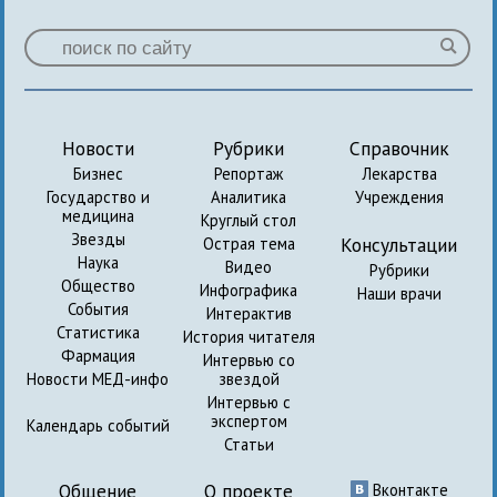
Новости
Рубрики
Справочник
Бизнес
Репортаж
Лекарства
Государство и
Аналитика
Учреждения
медицина
Круглый стол
Звезды
Консультации
Острая тема
Наука
Видео
Рубрики
Общество
Инфографика
Наши врачи
События
Интерактив
Статистика
История читателя
Фармация
Интервью со
Новости МЕД-инфо
звездой
Интервью с
экспертом
Календарь событий
Статьи
Общение
О проекте
Вконтакте