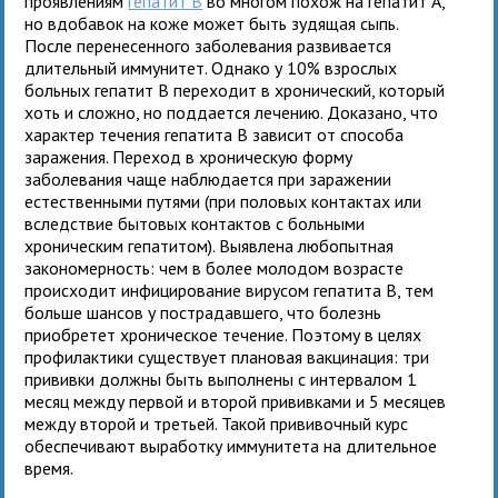
проявлениям
гепатит В
во многом похож на гепатит А,
но вдобавок на коже может быть зудящая сыпь.
После перенесенного заболевания развивается
длительный иммунитет. Однако у 10% взрослых
больных гепатит В переходит в хронический, который
хоть и сложно, но поддается лечению. Доказано, что
характер течения гепатита В зависит от способа
заражения. Переход в хроническую форму
заболевания чаще наблюдается при заражении
естественными путями (при половых контактах или
вследствие бытовых контактов с больными
хроническим гепатитом). Выявлена любопытная
закономерность: чем в более молодом возрасте
происходит инфицирование вирусом гепатита В, тем
больше шансов у пострадавшего, что болезнь
приобретет хроническое течение. Поэтому в целях
профилактики существует плановая вакцинация: три
прививки должны быть выполнены с интервалом 1
месяц между первой и второй прививками и 5 месяцев
между второй и третьей. Такой прививочный курс
обеспечивают выработку иммунитета на длительное
время.