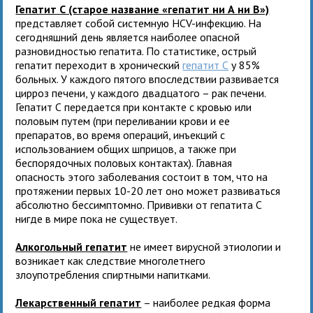
Гепатит С (старое название «гепатит ни А ни В»)
представляет собой системную HCV-инфекцию. На
сегодняшний день является наиболее опасной
разновидностью гепатита. По статистике, острый
гепатит переходит в хронический
гепатит С
у 85%
больных. У каждого пятого впоследствии развивается
цирроз печени, у каждого двадцатого – рак печени.
Гепатит С передается при контакте с кровью или
половым путем (при переливании крови и ее
препаратов, во время операций, инъекций с
использованием общих шприцов, а также при
беспорядочных половых контактах). Главная
опасность этого заболевания состоит в том, что на
протяжении первых 10-20 лет оно может развиваться
абсолютно бессимптомно. Прививки от гепатита С
нигде в мире пока не существует.
Алкогольный гепатит
не имеет вирусной этиологии и
возникает как следствие многолетнего
злоупотребления спиртными напитками.
Лекарственный гепатит
– наиболее редкая форма