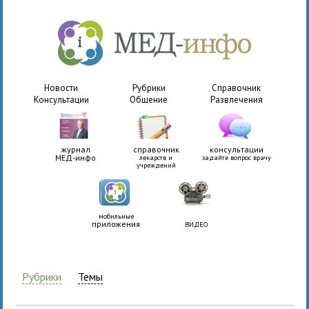
Новости
Рубрики
Справочник
Консультации
Общение
Развлечения
журнал
справочник
консультации
МЕД-инфо
лекарств и
задайте вопрос врачу
учреждений
мобильные
приложения
ВИДЕО
Рубрики
Темы