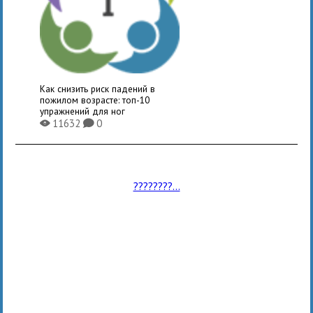
Как снизить риск падений в
пожилом возрасте: топ-10
упражнений для ног
11632
0
X
K
????????...