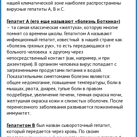
нашей климатической зоне наиболее распространены
вирусные гепатиты А, В и С.
Гепатит А (его еще называют «болезнь Боткина»)
– та самая классическая «желтуха», которую многие
помнят со времени школы. Гепатитом А называют
инфекционный гепатит, известный в нашей стране как
«болезнь грязных рук», то есть передающаяся от
больного человека к другому через
непосредственный контакт (как, например, и при
дизентерия). В организм человека вирус попадает с
загрязненными продуктами питания и водой.
Показательными симптомами болезни являются:
общее недомогание, повышение температуры, боли в
мышцах, рвота, диарея, тупые боли в правом
подреберье, увеличение печени, темная окраска мочи,
желтушная окраска кожи и слизистых оболочек. После
перенесенного заболевания развивается пожизненный
иммунитет.
Гепатитом В
был назван сывороточный гепатит,
который передается через кровь. По своим