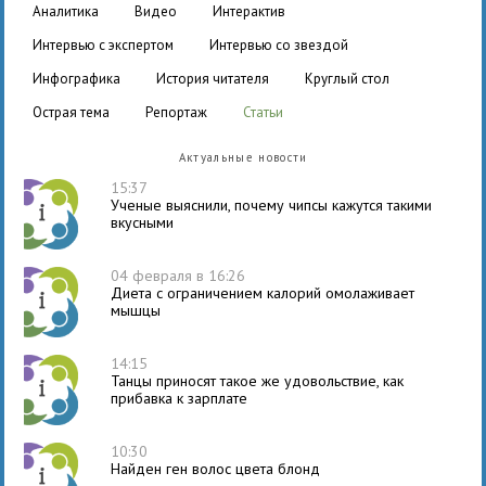
аналитика
видео
интерактив
интервью с экспертом
интервью со звездой
инфографика
история читателя
круглый стол
острая тема
репортаж
статьи
Актуальные новости
15:37
Ученые выяснили, почему чипсы кажутся такими
вкусными
04 февраля в 16:26
Диета с ограничением калорий омолаживает
мышцы
14:15
Танцы приносят такое же удовольствие, как
прибавка к зарплате
10:30
Найден ген волос цвета блонд