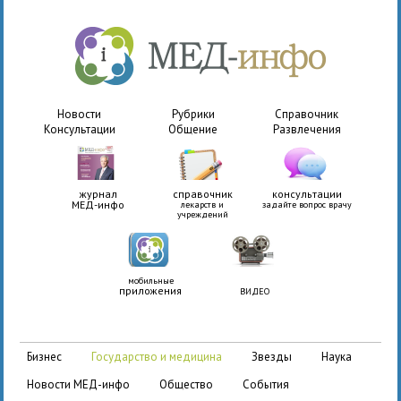
Новости
Рубрики
Справочник
Консультации
Общение
Развлечения
журнал
справочник
консультации
МЕД-инфо
лекарств и
задайте вопрос врачу
учреждений
мобильные
приложения
ВИДЕО
бизнес
государство и медицина
звезды
наука
новости МЕД-инфо
общество
события