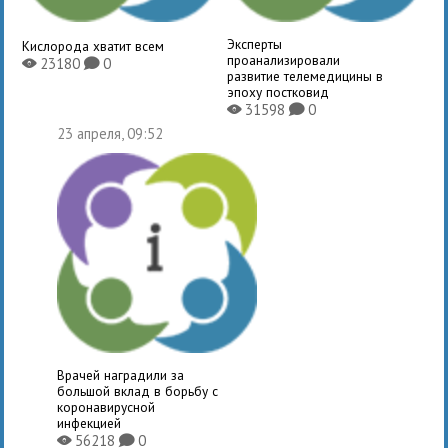
Эксперты
Кислорода хватит всем
проанализировали
23180
0
X
K
развитие телемедицины в
эпоху постковид
31598
0
X
K
23 апреля, 09:52
Врачей наградили за
большой вклад в борьбу с
коронавирусной
инфекцией
56218
0
X
K