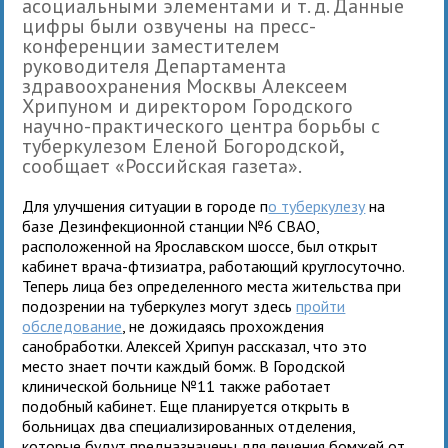
асоциальными элементами и т. д. Данные
цифры были озвучены на пресс-
конференции заместителем
руководителя Департамента
здравоохранения Москвы Алексеем
Хрипуном и директором Городского
научно-практического центра борьбы с
туберкулезом Еленой Богородской,
сообщает «Российская газета».
Для улучшения ситуации в городе п
о туберкулезу
на
базе Дезинфекционной станции №6 СВАО,
расположенной на Ярославском шоссе, был открыт
кабинет врача-фтизиатра, работающий круглосуточно.
Теперь лица без определенного места жительства при
подозрении на туберкулез могут здесь
пройти
обследование
, не дожидаясь прохождения
санобработки. Алексей Хрипун рассказал, что это
место знает почти каждый бомж. В Городской
клинической больнице №11 также работает
подобный кабинет. Еще планируется открыть в
больницах два специализированных отделения,
которые будут предназначены для лечения бомжей от