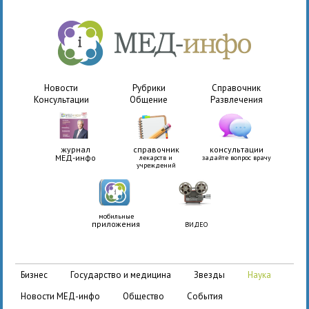
Новости
Рубрики
Справочник
Консультации
Общение
Развлечения
журнал
справочник
консультации
МЕД-инфо
лекарств и
задайте вопрос врачу
учреждений
мобильные
приложения
ВИДЕО
бизнес
государство и медицина
звезды
наука
новости МЕД-инфо
общество
события