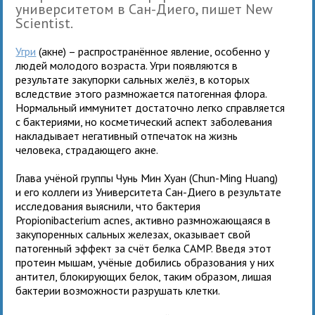
университетом в Сан-Диего, пишет New
Scientist.
Угри
(акне) – распространённое явление, особенно у
людей молодого возраста. Угри появляются в
результате закупорки сальных желёз, в которых
вследствие этого размножается патогенная флора.
Нормальный иммунитет достаточно легко справляется
с бактериями, но косметический аспект заболевания
накладывает негативный отпечаток на жизнь
человека, страдающего акне.
Глава учёной группы Чунь Мин Хуан (Chun-Ming Huang)
и его коллеги из Университета Сан-Диего в результате
исследования выяснили, что бактерия
Propionibacterium acnes, активно размножающаяся в
закупоренных сальных железах, оказывает свой
патогенный эффект за счёт белка CAMP. Введя этот
протеин мышам, учёные добились образования у них
антител, блокирующих белок, таким образом, лишая
бактерии возможности разрушать клетки.