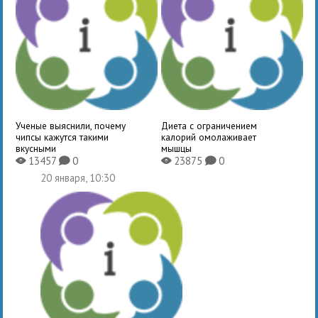
Ученые выяснили, почему
Диета с ограничением
чипсы кажутся такими
калорий омолаживает
вкусными
мышцы
13457
0
23875
0
X
K
X
K
20 января, 10:30