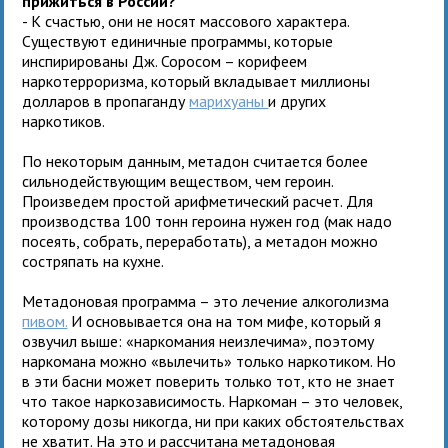
прижиться в России?
- К счастью, они не носят массового характера.
Существуют единичные программы, которые
инспирированы Дж. Соросом – корифеем
наркотерроризма, который вкладывает миллионы
долларов в пропаганду
марихуаны
и других
наркотиков.
По некоторым данным, метадон считается более
сильнодействующим веществом, чем героин.
Произведем простой арифметический расчет. Для
производства 100 тонн героина нужен год (мак надо
посеять, собрать, переработать), а метадон можно
состряпать на кухне.
Метадоновая программа – это лечение алкоголизма
пивом.
И основывается она на том мифе, который я
озвучил выше: «наркомания неизлечима», поэтому
наркомана можно «вылечить» только наркотиком. Но
в эти басни может поверить только тот, кто не знает
что такое наркозависимость. Наркоман – это человек,
которому дозы никогда, ни при каких обстоятельствах
не хватит. На это и рассчитана метадоновая