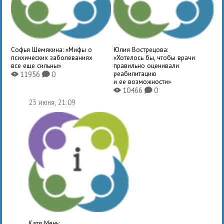
Софья Шемякина: «Мифы о
Юлия Вострецова:
психических заболеваниях
«Хотелось бы, чтобы врачи
все еще сильны»
правильно оценивали
реабилитацию
11956
0
X
K
и ее возможности»
10466
0
X
K
23 июня, 21:09
Катя Мень: