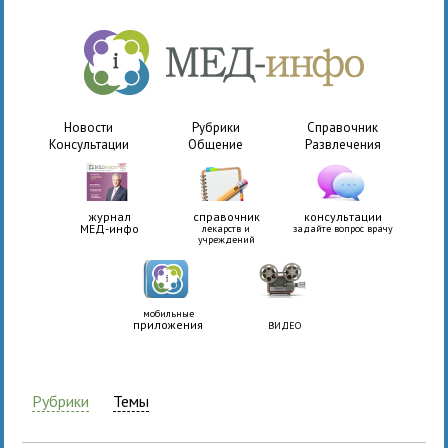
Новости
Рубрики
Справочник
Консультации
Общение
Развлечения
журнал
справочник
консультации
МЕД-инфо
лекарств и
задайте вопрос врачу
учреждений
мобильные
приложения
ВИДЕО
Рубрики
Темы