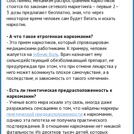
Собственно, механизм распространения наркотиков
стоится по законам сетевого маркетинга – первые 2–
3 дозы предлагают бесплатно, зная, что через
некоторое время человек сам будет бегать и искать
наркотик.
- А что такое ятрогенная наркомания?
- Это прием наркотиков, который спровоцирован
медицинскими работниками. К примеру, человек
жалуется на
зубную боль
. Врач назначает ему
сильнодействующий обезболивающий препарат, не
предупреждая при этом, что при отмене лекарства у
него может возникнуть плохое самочувствие, а в
последствие, и зависимость от такого «лечения».
- Есть ли генетическая предрасположенность к
наркомании?
- Ученые всего мира искали эту связь, иногда даже
разражались сенсациями о том, что найдены маркеры
генетической предрасположенности
к наркомании,
однако эта гипотеза не получила практического
подтверждения. В отношении наркомании нет никакой
фатальности. Из десятков тысяч детей, которых