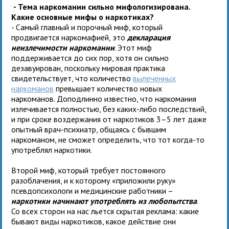
- Тема наркомании сильно мифологизирована.
Какие основные мифы о наркотиках?
- Самый главный и порочный миф, который
продвигается наркомафией, это
декларация
неизлечимости наркомании
. Этот миф
поддерживается до сих пор, хотя он сильно
дезавуирован, поскольку мировая практика
свидетельствует, что количество
вылеченных
наркоманов
превышает количество новых
наркоманов. Доподлинно известно, что наркомания
излечивается полностью, без каких-либо последствий,
и при сроке воздержания от наркотиков 3–5 лет даже
опытный врач-психиатр, общаясь с бывшим
наркоманом, не сможет определить, что тот когда-то
употреблял наркотики.
Второй миф, который требует постоянного
разоблачения, и к которому «приложили руку»
псевдопсихологи и медицинские работники –
наркотики начинают употреблять из любопытства
.
Со всех сторон на нас льется скрытая реклама: какие
бывают виды наркотиков, какое действие они