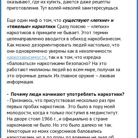
оказывают, где их купить, даются даже рецепты
приготовления. Тут волей-неволей заинтересуешься.
Еще один миф о том, что
существуют «легкие» и
«тяжелые» наркотики
. Сразу поясню – «легких»
наркотиков в принципе не бывает. Этот термин
целенаправленно вводится в обиход наркобизнесом.
Как можно дезориентировать людей настолько, что
они одновременно уверены как в неизлечимости
наркозависимости
, так и в том, что изредка
«баловаться» наркотиками безопасно? На это
работают миллионы людей во всем мире, получая за
это огромные деньги. Их главное оружие – лживая
информация.
- Почему люди начинают употреблять наркотики?
- Признаюсь, что присутствовал несколько раз при
первых пробах наркотиков. Это было в пору моей
молодости, когда я только поступил в мединститут.
На дворе стоял 1966 г., и официально в стране
наркоманов не было. Но это было далеко не так.
Некоторые из моих сокурсников баловались
наркотиками, но я до поры до времени не знал об