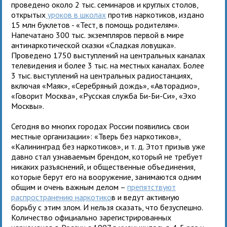
проведено около 2 тыс. семинаров и круглых столов,
открытых
уроков в школах
против наркотиков, издано
15 млн буклетов - «Тест, в помощь родителям».
Напечатано 300 тыс. экземпляров первой в мире
антинаркотической сказки «Сладкая ловушка».
Проведено 1750 выступлений на центральных каналах
телевидения и более 3 тыс. на местных каналах. Более
3 тыс. выступлений на центральных радиостанциях,
включая «Маяк», «Серебряный дождь», «Авторадио»,
«Говорит Москва», «Русская служба Би-Би-Си», «Эхо
Москвы».
Сегодня во многих городах России появились свои
местные организации»: «Тверь без наркотиков»,
«Калининград без наркотиков», и т. д. Этот призыв уже
давно стал узнаваемым брендом, который не требует
никаких разъяснений, и общественные объединения,
которые берут его на вооружение, занимаются одним
общим и очень важным делом –
препятствуют
распространению наркотико
в и ведут активную
борьбу с этим злом. И нельзя сказать, что безуспешно.
Количество официально зарегистрированных