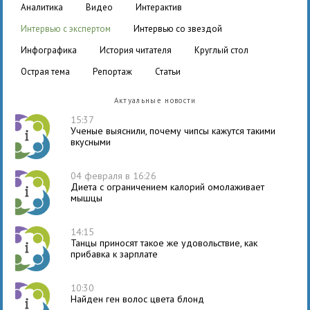
аналитика
видео
интерактив
интервью с экспертом
интервью со звездой
инфографика
история читателя
круглый стол
острая тема
репортаж
статьи
Актуальные новости
15:37
Ученые выяснили, почему чипсы кажутся такими
вкусными
04 февраля в 16:26
Диета с ограничением калорий омолаживает
мышцы
14:15
Танцы приносят такое же удовольствие, как
прибавка к зарплате
10:30
Найден ген волос цвета блонд