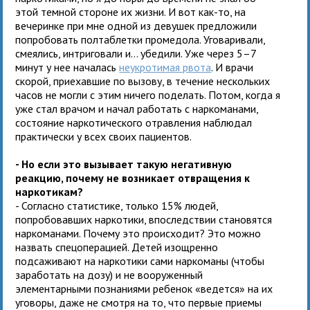
этой темной стороне их жизни. И вот как-то, на
вечеринке при мне одной из девушек предложили
попробовать полтаблетки промедола. Уговаривали,
смеялись, интриговали и… убедили. Уже через 5–7
минут у нее началась
неукротимая рвота
. И врачи
скорой, приехавшие по вызову, в течение нескольких
часов не могли с этим ничего поделать. Потом, когда я
уже стал врачом и начал работать с наркоманами,
состояние наркотического отравления наблюдал
практически у всех своих пациентов.
- Но если это вызывает такую негативную
реакцию, почему не возникает отвращения к
наркотикам?
- Согласно статистике, только 15% людей,
попробовавших наркотики, впоследствии становятся
наркоманами. Почему это происходит? Это можно
назвать спецоперацией. Детей изощренно
подсаживают на наркотики сами наркоманы (чтобы
заработать на дозу) и не вооруженный
элементарными познаниями ребенок «ведется» на их
уговоры, даже не смотря на то, что первые приемы