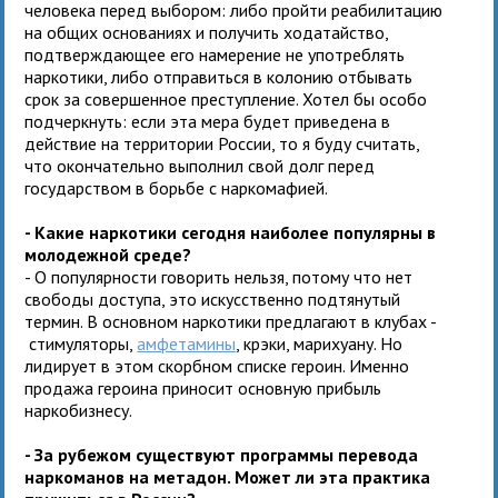
человека перед выбором: либо пройти реабилитацию
на общих основаниях и получить ходатайство,
подтверждающее его намерение не употреблять
наркотики, либо отправиться в колонию отбывать
срок за совершенное преступление. Хотел бы особо
подчеркнуть: если эта мера будет приведена в
действие на территории России, то я буду считать,
что окончательно выполнил свой долг перед
государством в борьбе с наркомафией.
- Какие наркотики сегодня наиболее популярны в
молодежной среде?
- О популярности говорить нельзя, потому что нет
свободы доступа, это искусственно подтянутый
термин. В основном наркотики предлагают в клубах -
стимуляторы,
амфетамины
, крэки, марихуану. Но
лидирует в этом скорбном списке героин. Именно
продажа героина приносит основную прибыль
наркобизнесу.
- За рубежом существуют программы перевода
наркоманов на метадон. Может ли эта практика