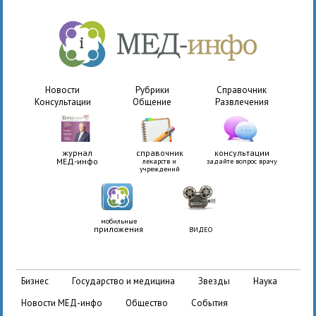
Новости
Рубрики
Справочник
Консультации
Общение
Развлечения
журнал
справочник
консультации
МЕД-инфо
лекарств и
задайте вопрос врачу
учреждений
мобильные
приложения
ВИДЕО
бизнес
государство и медицина
звезды
наука
новости МЕД-инфо
общество
события