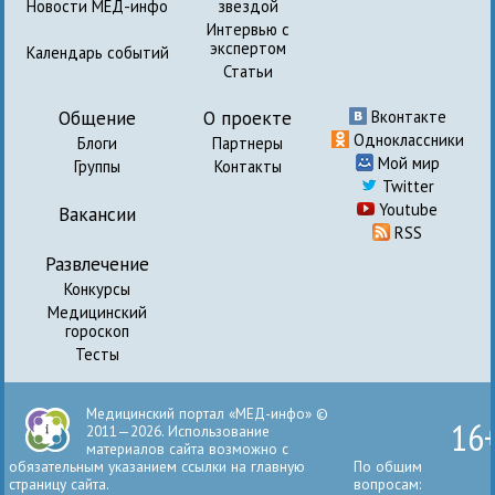
Новости МЕД-инфо
звездой
Интервью с
экспертом
Календарь событий
Статьи
Общение
О проекте
Вконтакте
Одноклассники
Блоги
Партнеры
Мой мир
Группы
Контакты
Twitter
Youtube
Вакансии
RSS
Развлечение
Конкурсы
Медицинский
гороскоп
Тесты
Медицинский портал «МЕД-инфо» ©
16
2011—2026. Использование
материалов сайта возможно с
обязательным указанием ссылки на главную
По общим
страницу сайта.
вопросам: