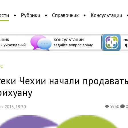
ости
Рубрики
Справочник
Консультации
чник
консультации
мо
п
 и учреждений
задайте вопрос врачу
ес
теки Чехии начали продават
рихуану
5930
еля 2013, 18:30
X
K