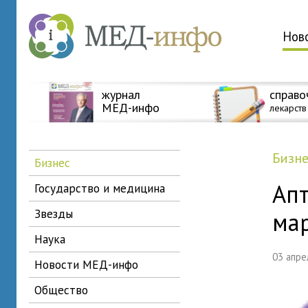
Нов
журнал
справо
МЕД-инфо
лекарств
бизн
бизнес
Ап
государство и медицина
звезды
ма
наука
03 апр
новости МЕД-инфо
общество