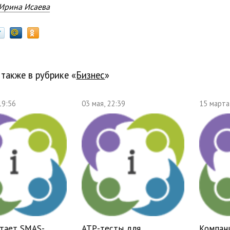
Ирина Исаева
 также в рубрике «
бизнес
»
19:56
03 мая, 22:39
15 марта
отает SMAS-
ATP-тесты для
Компан