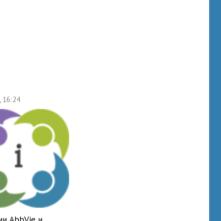
, 16:24
ии AbbVie и