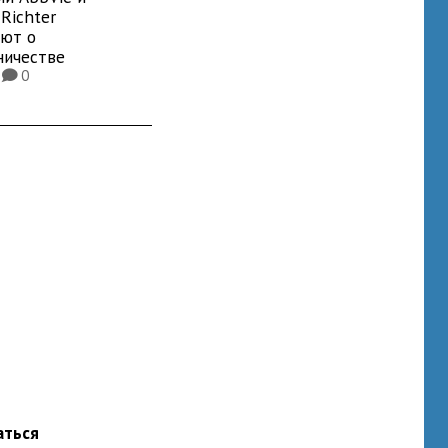
Richter
яют о
ничестве
8
0
K
аться