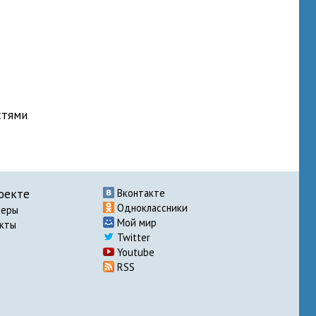
стями
оекте
Вконтакте
Одноклассники
неры
Мой мир
акты
Twitter
Youtube
RSS