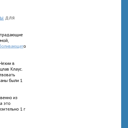
ны
для
 страдающие
емой,
боливающег
о
Чехии в
цлав Клаус.
ствовать
раны были 1
венно из
а это
зительно 1 г