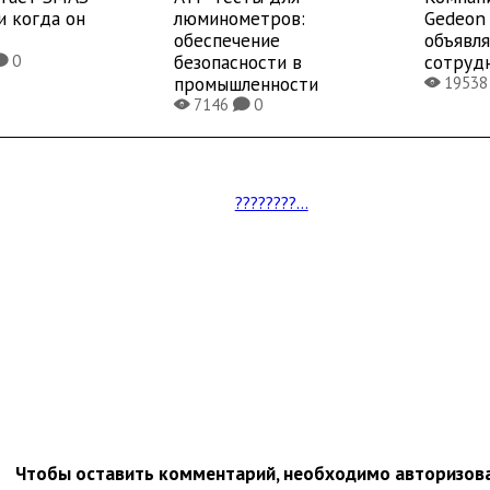
и когда он
люминометров:
Gedeon 
обеспечение
объявл
безопасности в
сотруд
0
K
промышленности
1953
X
7146
0
X
K
????????...
Чтобы оставить комментарий, необходимо авторизов