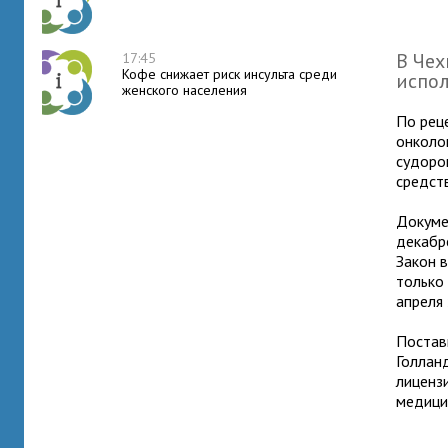
В Чех
17:45
Кофе снижает риск инсульта среди
испол
женского населения
По рец
онколо
судоро
средст
Докуме
декабре
Закон в
только 
апреля 
Постав
Голлан
лиценз
медици