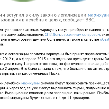
ии вступил в силу закон о легализации
марихуа
ьзования в лечебных целях, сообщает ВВС.
епту в чешских аптеках марихуану могут приобрести пациенты,
гическими заболеваниями,
СПИДом
,
рассеянным склерозом
, экз
гами и некоторыми другими болезнями, а также в качестве
обез
ва.
нт о легализации продажи марихуаны был принят парламентом 
 2012 г., а в феврале 2013 г. его подписал президент страны Ва
ступил в силу 1 апреля этого года, но фактически он начал дей
со 2 апреля. Это было связано с тем, что большинство аптек ст
закрыты, так как отмечалась Пасха.
ки лечебной
марихуаны
сначала будут происходить преимущест
дии. А через год ее уже смогут выращивать фирмы, получившие н
ию. Выращивание конопли дома запрещено, как и раньше. Прибли
нской марихуаны будет стоить от 4 до 11 долларов.