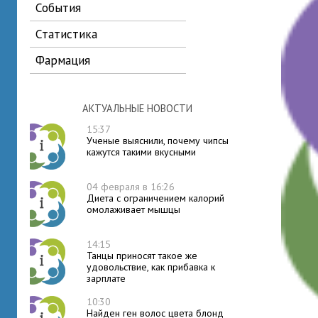
события
статистика
фармация
АКТУАЛЬНЫЕ НОВОСТИ
15:37
Ученые выяснили, почему чипсы
кажутся такими вкусными
04 февраля в 16:26
Диета с ограничением калорий
омолаживает мышцы
14:15
Танцы приносят такое же
удовольствие, как прибавка к
зарплате
10:30
Найден ген волос цвета блонд