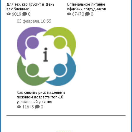
Для тех, кто грустит в День
Оптимальное питание
влюбленных
офисных сотрудников
6019
0
67470
0
X
K
X
K
05 февраля, 10:55
Как снизить риск падений в
пожилом возрасте: топ-10
упражнений для ног
11645
0
X
K