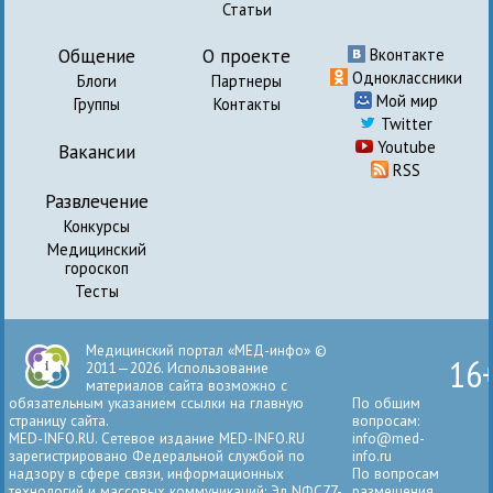
Статьи
Общение
О проекте
Вконтакте
Одноклассники
Блоги
Партнеры
Мой мир
Группы
Контакты
Twitter
Youtube
Вакансии
RSS
Развлечение
Конкурсы
Медицинский
гороскоп
Тесты
Медицинский портал «МЕД-инфо» ©
16
2011—2026. Использование
материалов сайта возможно с
обязательным указанием ссылки на главную
По общим
страницу сайта.
вопросам:
MED-INFO.RU. Сетевое издание MED-INFO.RU
info@med-
зарегистрировано Федеральной службой по
info.ru
надзору в сфере связи, информационных
По вопросам
технологий и массовых коммуникаций: Эл NФС77-
размещения