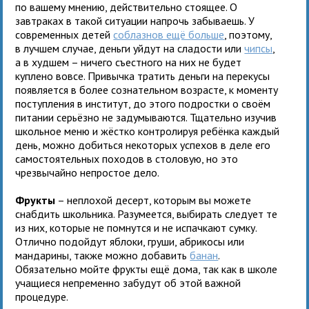
по вашему мнению, действительно стоящее. О
завтраках в такой ситуации напрочь забываешь. У
современных детей
соблазнов ещё больше
, поэтому,
в лучшем случае, деньги уйдут на сладости или
чипсы
,
а в худшем – ничего съестного на них не будет
куплено вовсе. Привычка тратить деньги на перекусы
появляется в более сознательном возрасте, к моменту
поступления в институт, до этого подростки о своём
питании серьёзно не задумываются. Тщательно изучив
школьное меню и жёстко контролируя ребёнка каждый
день, можно добиться некоторых успехов в деле его
самостоятельных походов в столовую, но это
чрезвычайно непростое дело.
Фрукты
– неплохой десерт, которым вы можете
снабдить школьника. Разумеется, выбирать следует те
из них, которые не помнутся и не испачкают сумку.
Отлично подойдут яблоки, груши, абрикосы или
мандарины, также можно добавить
банан
.
Обязательно мойте фрукты ещё дома, так как в школе
учащиеся непременно забудут об этой важной
процедуре.