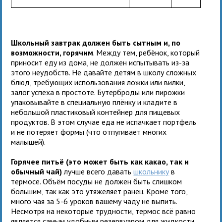
Школьный завтрак должен быть сытным и, по
возможности, горячим
. Между тем, ребёнок, который
приносит еду из дома, не должен испытывать из-за
этого неудобств. Не давайте детям в школу сложных
блюд, требующих использования ложки или вилки,
залог успеха в простоте. Бутерброды или пирожки
упаковывайте в специальную плёнку и кладите в
небольшой пластиковый контейнер для пищевых
продуктов. В этом случае еда не испачкает портфель
и не потеряет формы (что отпугивает многих
малышей).
Горячее питьё (это может быть как какао, так и
обычный чай)
лучше всего давать
школьнику
в
термосе. Объём посуды не должен быть слишком
большим, так как это утяжеляет ранец. Кроме того,
много чая за 5-6 уроков вашему чаду не выпить.
Несмотря на некоторые трудности, термос всё равно
является самым удобным резервуаром для жидкости,