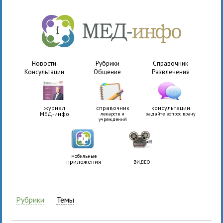
Новости
Рубрики
Справочник
Консультации
Общение
Развлечения
журнал
справочник
консультации
МЕД-инфо
лекарств и
задайте вопрос врачу
учреждений
мобильные
приложения
ВИДЕО
Рубрики
Темы