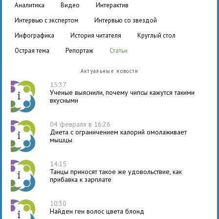
аналитика
видео
интерактив
интервью с экспертом
интервью со звездой
инфографика
история читателя
круглый стол
острая тема
репортаж
статьи
Актуальные новости
15:37
Ученые выяснили, почему чипсы кажутся такими
вкусными
04 февраля в 16:26
Диета с ограничением калорий омолаживает
мышцы
14:15
Танцы приносят такое же удовольствие, как
прибавка к зарплате
10:30
Найден ген волос цвета блонд