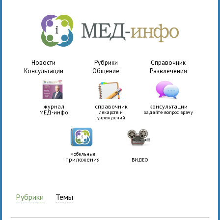
Новости
Рубрики
Справочник
Консультации
Общение
Развлечения
журнал
справочник
консультации
МЕД-инфо
лекарств и
задайте вопрос врачу
учреждений
мобильные
приложения
ВИДЕО
Рубрики
Темы