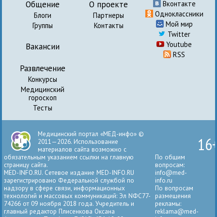
Общение
О проекте
Вконтакте
Одноклассники
Блоги
Партнеры
Мой мир
Группы
Контакты
Twitter
Youtube
Вакансии
RSS
Развлечение
Конкурсы
Медицинский
гороскоп
Тесты
Медицинский портал «МЕД-инфо» ©
16
2011—2026. Использование
материалов сайта возможно с
обязательным указанием ссылки на главную
По общим
страницу сайта.
вопросам:
MED-INFO.RU. Сетевое издание MED-INFO.RU
info@med-
зарегистрировано Федеральной службой по
info.ru
надзору в сфере связи, информационных
По вопросам
технологий и массовых коммуникаций: Эл NФС77-
размещения
74266 от 09 ноября 2018 года. Учредитель и
рекламы:
главный редактор Плисенкова Оксана
reklama@med-