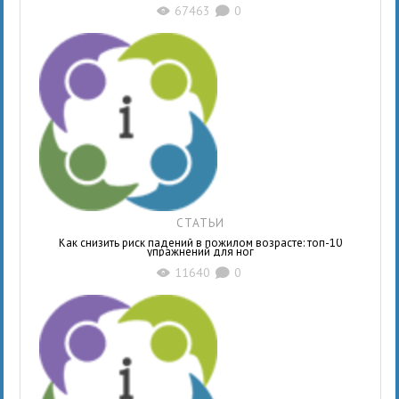
67463
0
X
K
СТАТЬИ
Как снизить риск падений в пожилом возрасте: топ-10
упражнений для ног
11640
0
X
K