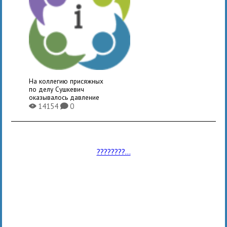
На коллегию присяжных
по делу Сушкевич
оказывалось давление
14154
0
X
K
????????...