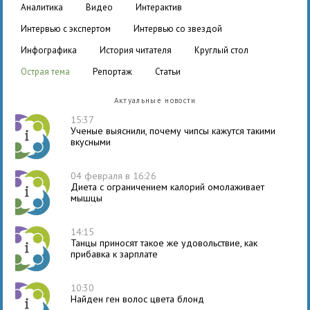
аналитика
видео
интерактив
интервью с экспертом
интервью со звездой
инфографика
история читателя
круглый стол
острая тема
репортаж
статьи
Актуальные новости
15:37
Ученые выяснили, почему чипсы кажутся такими
вкусными
04 февраля в 16:26
Диета с ограничением калорий омолаживает
мышцы
14:15
Танцы приносят такое же удовольствие, как
прибавка к зарплате
10:30
Найден ген волос цвета блонд