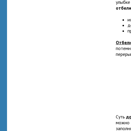
улыбке
отбели
и
д
п
Отбели
потемн
переры
Суть
д
можно д
заполн