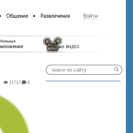
Общение
Развлечения
Войти
бильные
риложения
ВИДЕО
13717
0
X
K