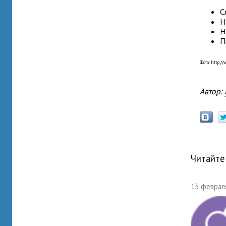
С
Н
Н
П
Фото: http:/
Автор:
Читайте
13 февраля