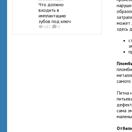
Что должно
наруши
входить в
образо
имплантацию
затраг
зубов под ключ
может 
X
683
K
0
здесь 
с
э
п
Пломбы
пломби
металли
самого
Пятна н
питьев
дефект
сама э
малень
Отбели