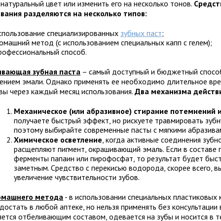
 натуральный цвет или изменить его на несколько тонов.
Средст
вания разделяются на несколько типов:
спользование специализированных
зубных паст
;
омашний метод (с использованием специальных капп с гелем);
рофессиональный способ.
вающая зубная паста
– самый доступный и бюджетный спосо
ением эмали. Однако применять ее необходимо длительное вре
вы через каждый месяц использования.
Два механизма действи
Механическое (или абразивное) стирание потемнений 
получаете быстрый эффект, но рискуете травмировать зубн
поэтому выбирайте современные пасты с мягкими абразива
Химическое осветление
, когда активные соединения зубн
расщепляют пигмент, окрашивающий эмаль. Если в составе 
ферменты папаин или пирофосфат, то результат будет быс
заметным. Средство с перекисью водорода, скорее всего, в
увеличение чувствительности зубов.
омашнего метода
- в использовании специальных пластиковых 
остать в любой аптеке, но нельзя применять без консультации 
яется отбеливающим составом, одевается на зубы и носится в т