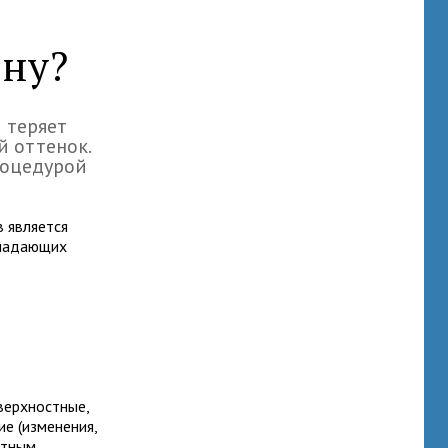
зну?
 теряет
й оттенок.
роцедурой
 является
бладающих
верхностные,
ие (изменения,
стным