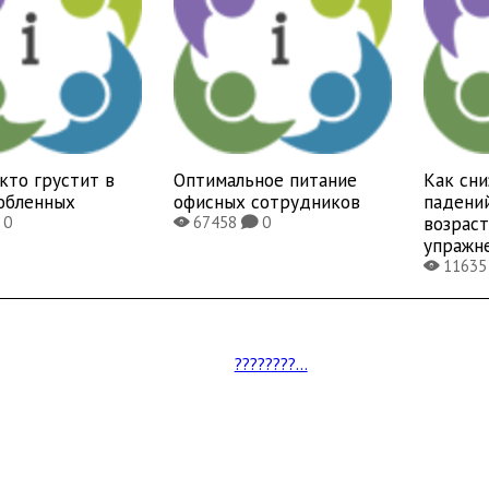
 кто грустит в
Оптимальное питание
Как сни
юбленных
офисных сотрудников
падени
возраст
0
67458
0
X
K
упражн
1163
X
????????...