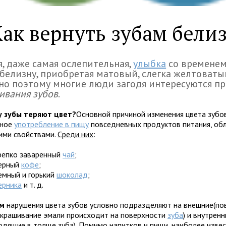
Как вернуть зубам бели
, даже самая ослепительная,
улыбка
со временем
белизну, приобретая матовый, слегка желтоваты
о поэтому многие люди загодя интересуются п
ивания зубов
.
 зубы теряют цвет?
Основной причиной изменения цвета зубов
рное
употребление в пищу
повседневных продуктов питания, о
ими свойствами.
Среди них
:
репко заваренный
чай
;
ерный
кофе
;
емный и горький
шоколад
;
ерника
и т. д.
ом
нарушения цвета зубов условно подразделяют на внешние(по
окрашивание эмали происходит на поверхности
зуба
) и внутренн
одящие в толще зуба). Помимо напитков и пищи, наиболее изве