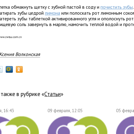
легка обмакнуть щетку с зубной пастой в соду и
почистить зубы
.
атирать зубы цедрой
лимона
или полоскать рот лимонным соко
атереть зубы таблеткой активированного угля и ополоснуть рот
ищевую соль завернуть в марлю, намочить теплой водой и прот
/www.zwtuu.com.cn
Ксения Волконская
 также в рубрике «
Статьи
»
, 16:43
09 февраля, 12:05
05 февра