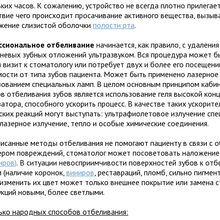
ких часов. К сожалению, устройство не всегда плотно прилегает
твие чего происходит просачивание активного вещества, вызы
жение слизистой оболочки
полости рта
.
ссиональное отбеливание
начинается, как правило, с удаления
невых зубных отложений ультразвуком. Вся процедура может б
 визит к стоматологу или потребует двух и более его посещений
мости от типа зубов пациента. Может быть применено лазерное
зованием специальных ламп. В целом основным принципом каби
в отбеливания зубов является использование геля высокой кон
атора, способного ускорить процесс. В качестве таких ускорите
ских реакций могут выступать: ультрафиолетовое излучение сп
 лазерное излучение, тепло и особые химические соединения.
писанные методы отбеливания не помогают пациенту в связи с 
ером повреждений, стоматолог может посоветовать наложени
иров)
. В ситуации невосприимчивости поверхностей зубов к о
м (наличие коронок,
виниров
, реставраций, пломб, сильно пигме
, изменить их цвет может только внешнее покрытие или замена 
укций новыми, более светлыми.
ько народных способов отбеливания: