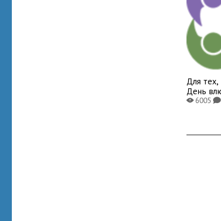
Для тех,
День вл
6005
X
K