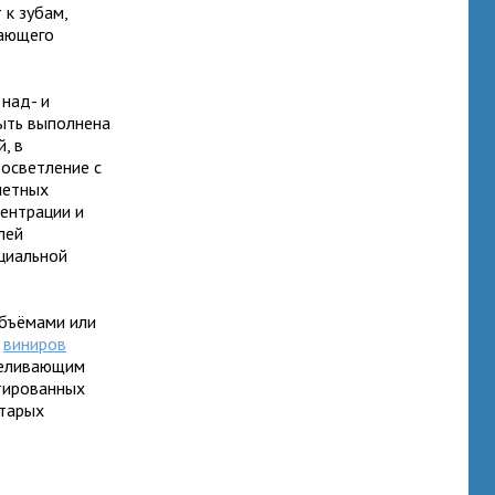
 к зубам,
вающего
 над- и
ыть выполнена
, в
 осветление с
нетных
центрации и
лей
ециальной
объёмами или
е
виниров
тбеливающим
нтированных
старых