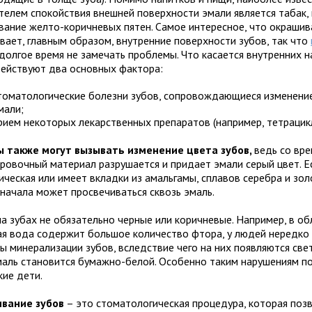
телем спокойствия внешней поверхности эмали является табак
вание желто-коричневых пятен. Самое интересное, что окрашив
ивает, главным образом, внутренние поверхности зубов, так что
долгое время не замечать проблемы. Что касается внутренних н
действуют два основных фактора:
томатологические болезни зубов, сопровождающиеся изменени
мали;
рием некоторых лекарственных препаратов (например, тетрацикл
 также могут вызывать изменение цвета зубов,
ведь со вр
ровочный материал разрушается и придает эмали серый цвет. Е
ческая или имеет вкладки из амальгамы, сплавов серебра и золо
 начала может просвечиваться сквозь эмаль.
а зубах не обязательно черные или коричневые. Например, в обл
ая вода содержит большое количество фтора, у людей нередко
ы минерализации зубов, вследствие чего на них появляются свет
маль становится бумажно-белой. Особенно таким нарушениям 
кие дети.
вание зубов
– это стоматологическая процедура, которая поз