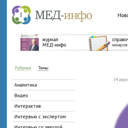
Нов
журнал
справо
МЕД-инфо
лекарств
Рубрики
Темы
24 апр
аналитика
видео
интерактив
интервью с экспертом
интервью со звездой