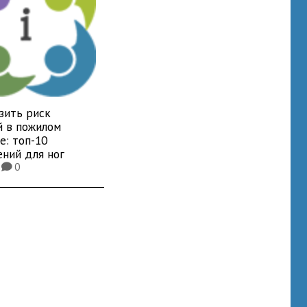
зить риск
й в пожилом
е: топ-10
ений для ног
5
0
K