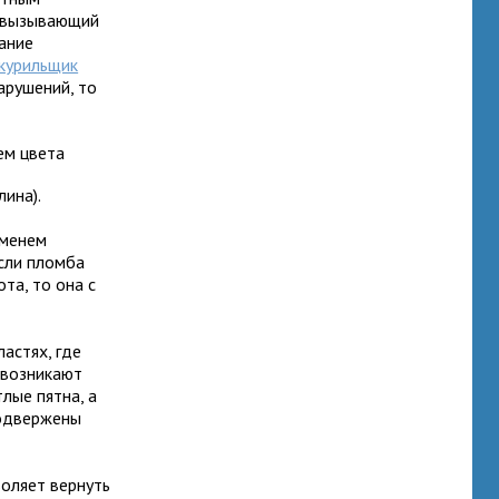
, вызывающий
ание
курильщик
арушений, то
ем цвета
ина).
еменем
сли пломба
та, то она с
астях, где
 возникают
лые пятна, а
подвержены
воляет вернуть