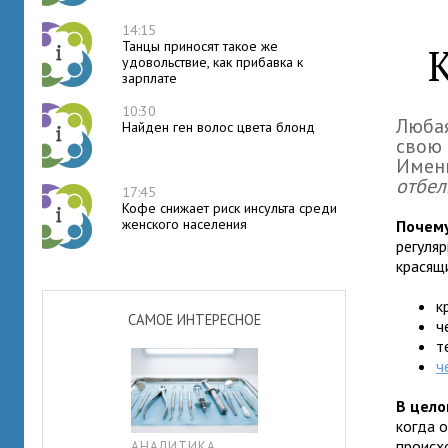
14:15
Танцы приносят такое же
удовольствие, как прибавка к
зарплате
10:30
Любая
Найден ген волос цвета блонд
свою 
Именн
отбел
17:45
Кофе снижает риск инсульта среди
женского населения
Почему
регуля
красящ
к
САМОЕ ИНТЕРЕСНОЕ
ч
т
ч
В цел
когда 
происх
АНАЛИТИКА