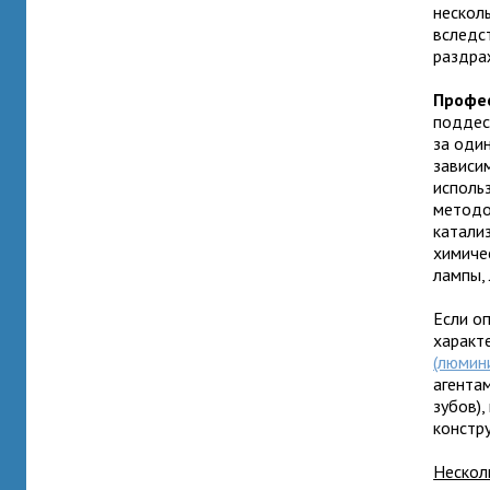
несколь
вследс
раздра
Профе
поддес
за один
зависи
исполь
методо
катализ
химиче
лампы,
Если о
характ
(люмин
агента
зубов)
констр
Нескол