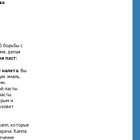
ва
б борьбы с
мя, делая
я паст:
и налета
. Вы
ую эмаль,
ми.
ой пасты
пасты
трым и
ызовет
капп, которые
врача. Каппа
ечение