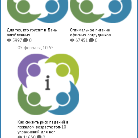
Для тех, кто грустит в День
Оптимальное питание
влюбленных
офисных сотрудников
5997
0
67451
0
X
K
X
K
05 февраля, 10:55
Как снизить риск падений в
пожилом возрасте: топ-10
упражнений для ног
11630
0
X
K