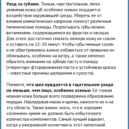
Уход за губами.
Тонкая, чувствительная, легко
уязвимая кожа губ особенно сильно поддается
воздействия окружающей среды. Уберечь ее от
влияния климатических капризов помогут различные
гигиенические помады. Подпитывать губы можно
витаминами, содержащимися во фруктах и овощах.
Для этого достаточно смазать нежную кожу их соком
и оставить на 15-20 минут. Чтобы губы меньше сохли
и не обветривались важно избавиться от привычки их
облизывать, особенно на ветру, а также неплохо
обратить внимание на зубную пасту и помаду
(«чересчур» фторированная паста и устойчивая краска
– известные причины шелушения и сухости).
Помните,
что шея нуждается в тщательном уходе
не меньше, чем лицо, особенно осенью
. Её тонкая
нежная кожа больше всего подвержена образованию
морщин. Накладывая маски и кремы, наносите их и на
эту область. Также важно знать, что в хорошем
«осеннем» креме не должно быть избыточного
количества компонентов. Самый лучший вариант,
когда у ежедневной косметики в этот непогожий