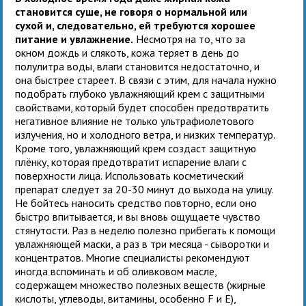
становится суше, не говоря о нормальной или
сухой и, следовательно, ей требуются хорошее
питание и увлажнение.
Несмотря на то, что за
окном дождь и слякоть, кожа теряет в день до
полулитра воды, влаги становится недостаточно, и
она быстрее стареет. В связи с этим, для начала нужно
подобрать глубоко увлажняющий крем с защитными
свойствами, который будет способен предотвратить
негативное влияние не только ультрафиолетового
излучения, но и холодного ветра, и низких температур.
Кроме того, увлажняющий крем создаст защитную
плёнку, которая предотвратит испарение влаги с
поверхности лица. Использовать косметический
препарат следует за 20-30 минут до выхода на улицу.
Не бойтесь наносить средство повторно, если оно
быстро впитывается, и вы вновь ощущаете чувство
стянутости. Раз в неделю полезно прибегать к помощи
увлажняющей маски, а раз в три месяца - сыворотки и
концентратов. Многие специалисты рекомендуют
иногда вспоминать и об оливковом масле,
содержащем множество полезных веществ (жирные
кислоты, углеводы, витамины, особенно F и E),