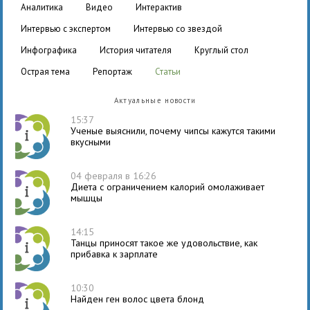
аналитика
видео
интерактив
интервью с экспертом
интервью со звездой
инфографика
история читателя
круглый стол
острая тема
репортаж
статьи
Актуальные новости
15:37
Ученые выяснили, почему чипсы кажутся такими
вкусными
04 февраля в 16:26
Диета с ограничением калорий омолаживает
мышцы
14:15
Танцы приносят такое же удовольствие, как
прибавка к зарплате
10:30
Найден ген волос цвета блонд