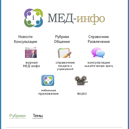
Новости
Рубрики
Справочник
Консультации
Общение
Развлечения
журнал
справочник
консультации
МЕД-инфо
лекарств и
задайте вопрос врачу
учреждений
мобильные
приложения
ВИДЕО
Рубрики
Темы