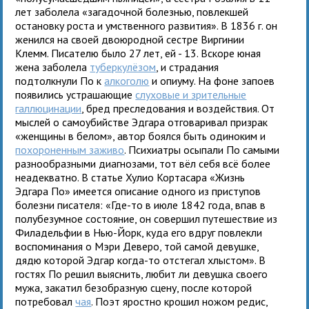
лет заболела «загадочной болезнью, повлекшей
остановку роста и умственного развития». В 1836 г. он
женился на своей двоюродной сестре Виргинии
Клемм. Писателю было 27 лет, ей - 13. Вскоре юная
жена заболела
туберкулёзом
, и страдания
подтолкнули По к
алкоголю
и опиуму. На фоне запоев
появились устрашающие
слуховые и зрительные
галлюцинации
, бред преследования и воздействия. От
мыслей о самоубийстве Эдгара отговаривал призрак
«женщины в белом», автор боялся быть одиноким и
похороненным заживо
. Психиатры осыпали По самыми
разнообразными диагнозами, тот вёл себя всё более
неадекватно. В статье Хулио Кортасара «Жизнь
Эдгара По» имеется описание одного из приступов
болезни писателя: «Где-то в июле 1842 года, впав в
полубезумное состояние, он совершил путешествие из
Филадельфии в Нью-Йорк, куда его вдруг повлекли
воспоминания о Мэри Деверо, той самой девушке,
дядю которой Эдгар когда-то отстегал хлыстом». В
гостях По решил выяснить, любит ли девушка своего
мужа, закатил безобразную сцену, после которой
потребовал
чая
. Поэт яростно крошил ножом редис,