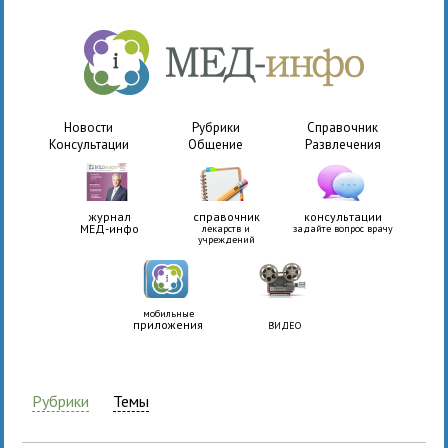
Новости
Рубрики
Справочник
Консультации
Общение
Развлечения
журнал
справочник
консультации
МЕД-инфо
лекарств и
задайте вопрос врачу
учреждений
мобильные
приложения
ВИДЕО
Рубрики
Темы