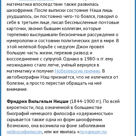
математика впоследствии также развилась
шизофрения. После выписки состояние Нэша лишь
ухудшалось, он постоянно чего-то боялся, говорил о
себе в третьем лице, писал бессмысленные почтовые
карточки, звонил бывшим коллегам, которые
терпеливо выслушивали бесконечные рассуждения о
нумерологии и состоянии политических дел в мире. В
этой нелёгкой борьбе с недугом Джон провёл
большую часть жизни, пережив развод и
воссоединение с супругой. Однако в 1980-х гг. ему
неожиданно стало легче, учёный вернулся в
математику и получил
Нобелевскую премию
. В
автобиографии Нэш признаётся, что не излечился от
болезни, а просто перестал обращать на неё
внимание.
Фридрих Вильгельм Ницше
(1844-1900 гг.). По всей
вероятности, под означенной в большинстве
биографий немецкого философа «одержимостью»
скрывается также одна из форм шизофрении.
Возможно, она возникла на фоне заболевания
нейросифилисом
, или же явилась «
подарком по