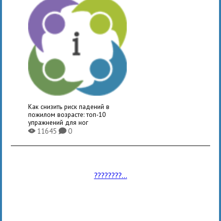
Как снизить риск падений в
пожилом возрасте: топ-10
упражнений для ног
11645
0
X
K
????????...