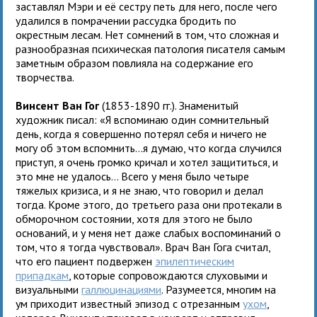
заставлял Мэри и её сестру петь для него, после чего
удалился в помрачении рассудка бродить по
окрестным лесам. Нет сомнений в том, что сложная и
разнообразная психическая патология писателя самым
заметным образом повлияла на содержание его
творчества.
Винсент Ван Гог
(1853-1890 гг.). Знаменитый
художник писал: «Я вспоминаю один сомнительный
день, когда я совершенно потерял себя и ничего не
могу об этом вспомнить…я думаю, что когда случился
приступ, я очень громко кричал и хотел защититься, и
это мне не удалось… Всего у меня было четыре
тяжелых кризиса, и я не знаю, что говорил и делал
тогда. Кроме этого, до третьего раза они протекали в
обморочном состоянии, хотя для этого не было
оснований, и у меня нет даже слабых воспоминаний о
том, что я тогда чувствовал». Врач Ван Гога считал,
что его пациент подвержен
эпилептическим
припадкам
, которые сопровождаются слуховыми и
визуальными
галлюцинациями
. Разумеется, многим на
ум приходит известный эпизод с отрезанным
ухом
,