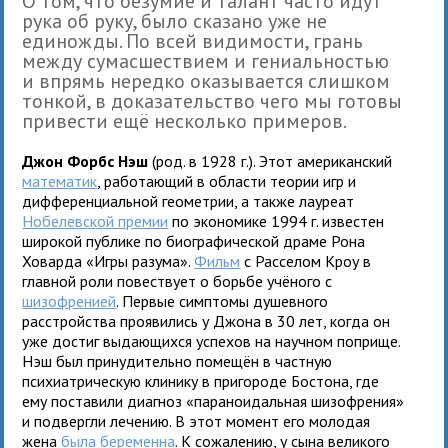
О том, что безумие и талант часто идут
рука об руку, было сказано уже не
единожды. По всей видимости, грань
между сумасшествием и гениальностью
и впрямь нередко оказывается слишком
тонкой, в доказательство чего мы готовы
привести ещё несколько примеров.
Джон Форбс Нэш
(род. в 1928 г.). Этот американский
математик
, работающий в области теории игр и
дифференциальной геометрии, а также лауреат
Нобелевской премии
по экономике 1994 г. известен
широкой публике по биографической драме Рона
Ховарда «Игры разума».
Фильм
с Расселом Кроу в
главной роли повествует о борьбе учёного с
шизофренией
. Первые симптомы душевного
расстройства проявились у Джона в 30 лет, когда он
уже достиг выдающихся успехов на научном поприще.
Нэш был принудительно помещён в частную
психиатрическую клинику в пригороде Бостона, где
ему поставили диагноз «параноидальная шизофрения»
и подвергли лечению. В этот момент его молодая
жена
была беременна
. К сожалению, у сына великого