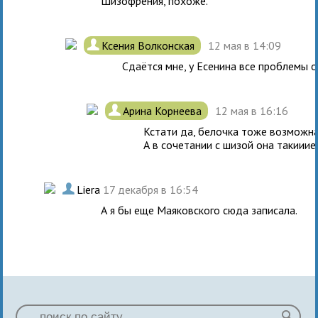
Шизофрения, похоже.
.
Ксения Волконская
12 мая в 14:09
Сдаётся мне, у Есенина все проблемы от 
.
Арина Корнеева
12 мая в 16:16
Кстати да, белочка тоже возможна
А в сочетании с шизой она такииие
.
Liera
17 декабря в 16:54
А я бы еще Маяковского сюда записала.