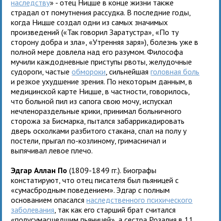
наследству
» - отец Ницше в конце жизни также
страдал от помутнения рассудка. В последние годы,
когда Ницше создал одни из самых значимых
произведений («Так говорил Заратустра», «По ту
сторону добра и зла», «Утренняя заря»), болезнь уже в
полной мере довлела над его разумом. Философа
мучили каждодневные приступы рвоты, желудочные
судороги, частые
обмороки
, сильнейшая
головная боль
и резкое ухудшение зрения. По некоторым данным, в
медицинской карте Ницше, в частности, говорилось,
что больной пил из сапога свою мочу, испускал
нечленораздельные крики, принимал больничного
сторожа за Бисмарка, пытался забаррикадировать
дверь осколками разбитого стакана, спал на полу у
постели, прыгал по-козлиному, гримасничал и
выпячивал левое плечо.
Эдгар Аллан По
(1809-1849 гг.). Биографы
констатируют, что отец писателя был пьяницей с
«сумасбродным поведением». Эдгар с полным
основанием опасался
наследственного психического
заболевания
, так как его старший брат считался
«полусумасшедшим пьяницей», а сестра Розалия в 11