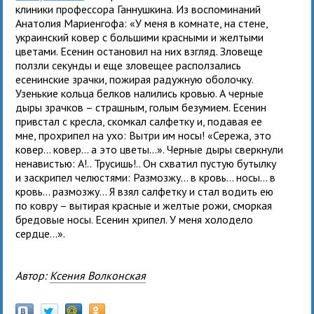
клиники профессора Ганнушкина. Из воспоминаний
Анатолия Мариенгофа: «У меня в комнате, на стене,
украинский ковер с большими красными и желтыми
цветами. Есенин остановил на них взгляд. Зловеще
ползли секунды и еще зловещее расползались
есенинские зрачки, пожирая радужную оболочку.
Узенькие кольца белков налились кровью. А черные
дыры зрачков – страшным, голым безумием. Есенин
привстал с кресла, скомкал салфетку и, подавая ее
мне, прохрипел на ухо: Вытри им носы! «Сережа, это
ковер… ковер… а это цветы…». Черные дыры сверкнули
ненавистью: А!.. Трусишь!.. Он схватил пустую бутылку
и заскрипел челюстями: Размозжу… в кровь… носы… в
кровь… размозжу… Я взял салфетку и стал водить ею
по ковру – вытирая красные и желтые рожи, сморкая
бредовые носы. Есенин хрипел. У меня холодело
сердце…».
Автор:
Ксения Волконская