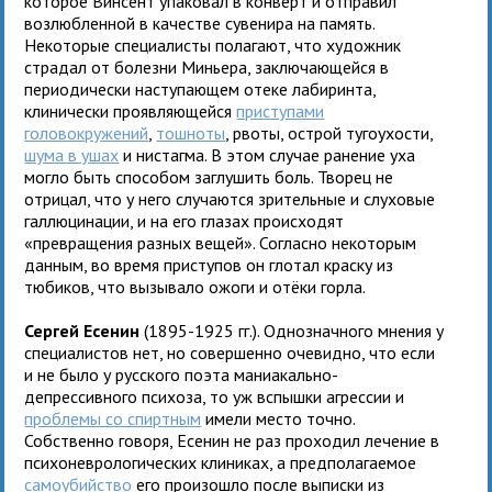
которое Винсент упаковал в конверт и отправил
возлюбленной в качестве сувенира на память.
Некоторые специалисты полагают, что художник
страдал от болезни Миньера, заключающейся в
периодически наступающем отеке лабиринта,
клинически проявляющейся
приступами
головокружений
,
тошноты
, рвоты, острой тугоухости,
шума в ушах
и нистагма. В этом случае ранение уха
могло быть способом заглушить боль. Творец не
отрицал, что у него случаются зрительные и слуховые
галлюцинации, и на его глазах происходят
«превращения разных вещей». Согласно некоторым
данным, во время приступов он глотал краску из
тюбиков, что вызывало ожоги и отёки горла.
Сергей Есенин
(1895-1925 гг.). Однозначного мнения у
специалистов нет, но совершенно очевидно, что если
и не было у русского поэта маниакально-
депрессивного психоза, то уж вспышки агрессии и
проблемы со спиртным
имели место точно.
Собственно говоря, Есенин не раз проходил лечение в
психоневрологических клиниках, а предполагаемое
самоубийство
его произошло после выписки из