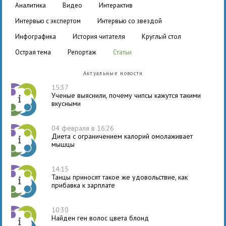
аналитика
видео
интерактив
интервью с экспертом
интервью со звездой
инфографика
история читателя
круглый стол
острая тема
репортаж
статьи
Актуальные новости
15:37
Ученые выяснили, почему чипсы кажутся такими
вкусными
04 февраля в 16:26
Диета с ограничением калорий омолаживает
мышцы
14:15
Танцы приносят такое же удовольствие, как
прибавка к зарплате
10:30
Найден ген волос цвета блонд