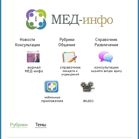
Новости
Рубрики
Справочник
Консультации
Общение
Развлечения
журнал
справочник
консультации
МЕД-инфо
лекарств и
задайте вопрос врачу
учреждений
мобильные
приложения
ВИДЕО
Рубрики
Темы