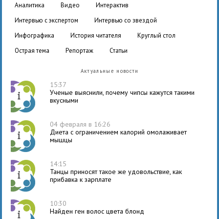
аналитика
видео
интерактив
интервью с экспертом
интервью со звездой
инфографика
история читателя
круглый стол
острая тема
репортаж
статьи
Актуальные новости
15:37
Ученые выяснили, почему чипсы кажутся такими
вкусными
04 февраля в 16:26
Диета с ограничением калорий омолаживает
мышцы
14:15
Танцы приносят такое же удовольствие, как
прибавка к зарплате
10:30
Найден ген волос цвета блонд