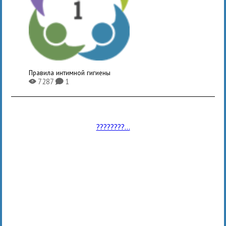
Правила интимной гигиены
7287
1
X
K
????????...