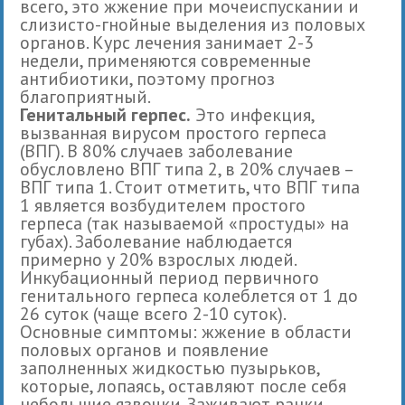
всего, это жжение при мочеиспускании и
слизисто-гнойные выделения из половых
органов. Курс лечения занимает 2-3
недели, применяются современные
антибиотики, поэтому прогноз
благоприятный.
Генитальный герпес.
Это инфекция,
вызванная вирусом простого герпеса
(ВПГ). В 80% случаев заболевание
обусловлено ВПГ типа 2, в 20% случаев –
ВПГ типа 1. Стоит отметить, что ВПГ типа
1 является возбудителем простого
герпеса (так называемой «простуды» на
губах). Заболевание наблюдается
примерно у 20% взрослых людей.
Инкубационный период первичного
генитального герпеса колеблется от 1 до
26 суток (чаще всего 2-10 суток).
Основные симптомы: жжение в области
половых органов и появление
заполненных жидкостью пузырьков,
которые, лопаясь, оставляют после себя
небольшие язвочки. Заживают ранки