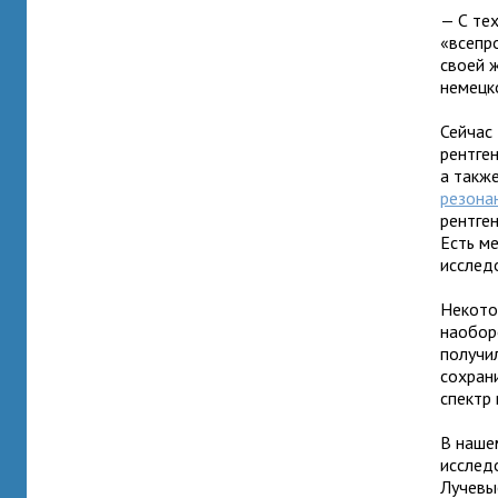
— С те
«всепр
своей 
немецк
Сейчас
рентген
а такж
резона
рентге
Есть м
исслед
Некото
наобор
получи
сохран
спектр 
В наше
исслед
Лучевые