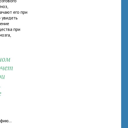
озгового
ноз,
ачают его при
о увидеть
шение
щества при
мозга,
чом
очет
ои
.
е
фию...