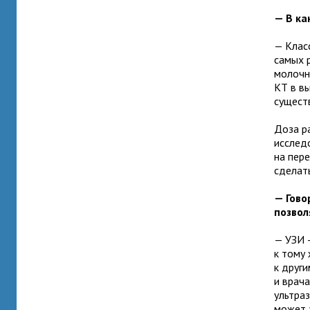
— В ка
— Клас
самых 
молочн
КТ в в
сущест
Доза р
исследо
на пер
сделать
— Гово
позвол
— УЗИ 
к тому
к друг
и врач
ультра
может 