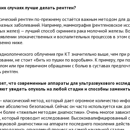
ких случаях лучше делать рентген?
сический рентген по-прежнему остаётся важным методом для д
разных заболеваний. Например, маммография (рентгеновское ис
ых желез) — лучший способ скрининга рака молочной железы. 
ыявлении злокачественных и воспалительных процессов в этом 
венно ниже.
адиологического облучения при КТ значительно выше, чем при 
вании, не стоит «бить из пушки по воробьям». К примеру, при 
елом или при первичном обращении с болью в суставах предпоч
 рентген.
рят, что современные аппараты для ультразвукового иссле
яют увидеть опухоль на любой стадии и способны заменит
— классический метод, который дает огромное количество инф
 же абсолютно безопасный. Сейчас он часто используется как 
им более «тяжелым методам диагностики». Очень многое зависи
а, который проводит исследование. Высококвалифицированный 
звуковой диагностики на аппарате последнего поколения дейст
заподозрить опухолевый процесс на самой начальной стадии.