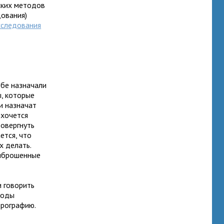
ских методов
дования)
сследования
ебе назначали
ы, которые
и назначат
 хочется
ровергнуть
ется, что
х делать.
выброшенные
 говорить
тоды
орографию.