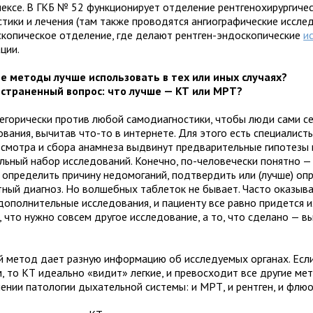
лексе. В ГКБ № 52 функционирует отделение рентгенохирургиче
стики и лечения (там также проводятся ангиографические иссле
скопическое отделение, где делают рентген-эндоскопические
и
ции.
е методы лучше использовать в тех или иных случаях?
страненный вопрос: что лучше — КТ или МРТ?
тегорически против любой самодиагностики, чтобы люди сами с
вания, вычитав что-то в интернете. Для этого есть специалист
осмотра и сбора анамнеза выдвинут предварительные гипотезы 
льный набор исследований. Конечно, по-человечески понятно —
 определить причину недомоганий, подтвердить или (лучше) оп
тный диагноз. Но волшебных таблеток не бывает. Часто оказыва
дополнительные исследования, и пациенту все равно придется и
, что нужно совсем другое исследование, а то, что сделано — 
 метод дает разную информацию об исследуемых органах. Если
м, то КТ идеально «видит» легкие, и превосходит все другие ме
лении патологии дыхательной системы: и МРТ, и рентген, и флю