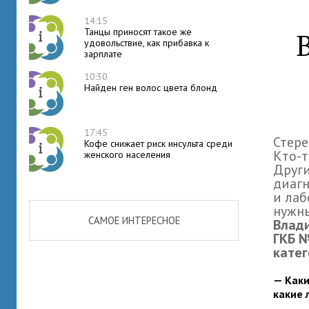
14:15
Танцы приносят такое же
удовольствие, как прибавка к
зарплате
10:30
Найден ген волос цвета блонд
17:45
Стере
Кофе снижает риск инсульта среди
Кто-т
женского населения
Други
диагн
и лаб
нужны
САМОЕ ИНТЕРЕСНОЕ
Влад
ГКБ №
кате
— Каки
какие 