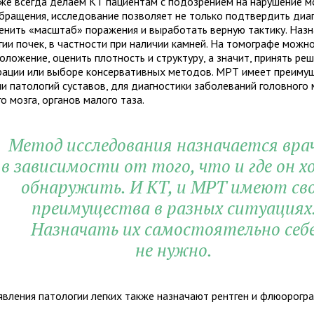
же всегда делаем КТ пациентам с подозрением на нарушение м
бращения, исследование позволяет не только подтвердить диаг
ценить «масштаб» поражения и выработать верную тактику. Назн
гии почек, в частности при наличии камней. На томографе можн
оложение, оценить плотность и структуру, а значит, принять ре
рации или выборе консервативных методов. МРТ имеет преиму
и патологий суставов, для диагностики заболеваний головного 
о мозга, органов малого таза.
Метод исследования назначается вра
в зависимости от того, что и где он х
обнаружить. И КТ, и МРТ имеют св
преимущества в разных ситуациях
Назначать их самостоятельно себ
не нужно.
явления патологии легких также назначают рентген и флюорогра