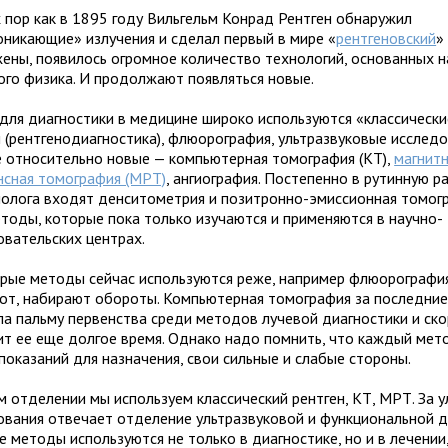
х пор как в 1895 году Вильгельм Конрад Рентген обнаружил
оникающие» излучения и сделал первый в мире «
рентгеновский
»
жены, появилось огромное количество технологий, основанных 
ого физика. И продолжают появляться новые.
 для диагностики в медицине широко используются «классическ
 (рентгенодиагностика), флюорография, ультразвуковые исследо
е относительно новые — компьютерная томография (КТ),
магнит
нсная томография (МРТ)
, ангиография. Постепенно в рутинную р
нолога входят денситометрия и позитронно-эмиссионная томогр
етоды, которые пока только изучаются и применяются в научно-
овательских центрах.
рые методы сейчас используются реже, например флюорография,
от, набирают обороты. Компьютерная томография за последние
ла пальму первенства среди методов лучевой диагностики и ско
ит ее еще долгое время. Однако надо помнить, что каждый мет
показаний для назначения, свои сильные и слабые стороны.
м отделении мы используем классический рентген, КТ, МРТ. За 
ования отвечает отделение ультразвуковой и функциональной д
 методы используются не только в диагностике, но и в лечении