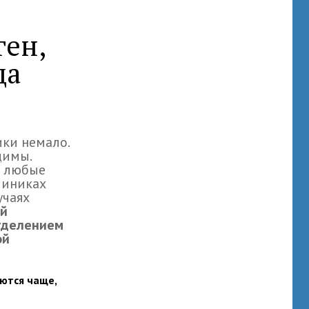
ген,
да
ки немало.
димы.
о любые
линиках
учаях
ий
тделением
ой
уются чаще,