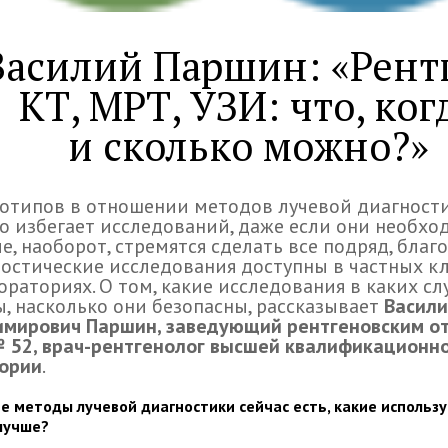
Василий Паршин: «Рент
КТ, МРТ, УЗИ: что, ког
и сколько можно?»
отипов в отношении методов лучевой диагности
о избегает исследований, даже если они необхо
е, наоборот, стремятся сделать все подряд, благ
остические исследования доступны в частных к
ораториях. О том, какие исследования в каких сл
, насколько они безопасны, рассказывает
Васил
имирович Паршин, заведующий рентгеновским о
 52, врач-рентгенолог высшей квалификационн
гории
.
е методы лучевой диагностики сейчас есть, какие использ
лучше?