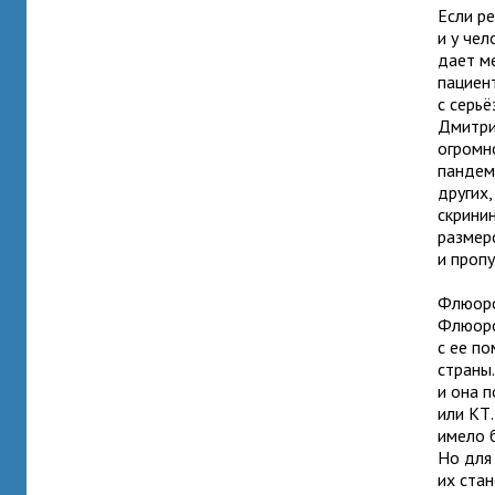
Если р
и у чел
дает м
пациент
с серь
Дмитри
огромн
пандем
других
скрини
размер
и пропу
Флюоро
Флюоро
с ее п
страны
и она 
или КТ
имело 
Но для
их ста