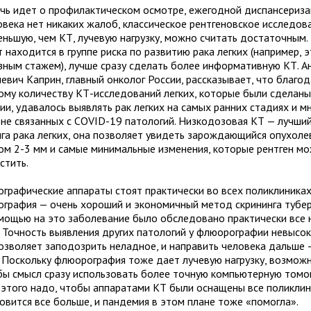
ечь идет о профилактическом осмотре, ежегодной диспансериза
овека нет никаких жалоб, классическое рентгеновское исследов
еньшую, чем КТ, лучевую нагрузку, можно считать достаточным.
 находится в группе риска по развитию рака легких (например, 
ёзным стажем), лучше сразу сделать более информативную КТ. А
евич Каприн, главный онколог России, рассказывает, что благод
ому количеству КТ-исследований легких, которые были сделаны
ии, удавалось выявлять рак легких на самых ранних стадиях и 
, не связанных с COVID-19 патологий. Низкодозовая КТ — лучши
нга рака легких, она позволяет увидеть зарождающийся опухоле
ом 2-3 мм и самые минимальные изменения, которые рентген м
стить.
графические аппараты стоят практически во всех поликлиниках
графия — очень хороший и экономичный метод скрининга тубер
омощью на это заболевание было обследовано практически все 
. Точность выявления других патологий у флюорографии невысок
позволяет заподозрить неладное, и направить человека дальше 
. Поскольку флюорография тоже дает лучевую нагрузку, возмож
бы смысл сразу использовать более точную компьютерную томо
 этого надо, чтобы аппаратами КТ были оснащены все поликлин
новится все больше, и пандемия в этом плане тоже «помогла».