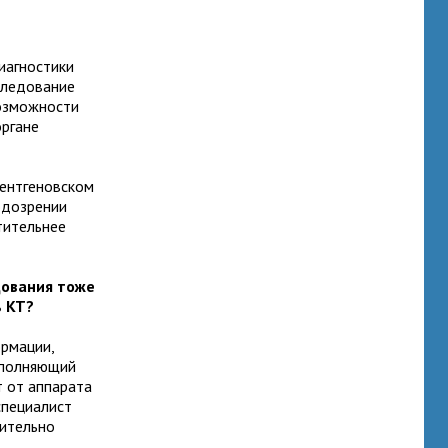
иагностики
следование
Возможности
органе
рентгеновском
подозрении
тительнее
дования тоже
ь КТ?
ормации,
дополняющий
т от аппарата
специалист
вительно