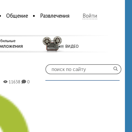
Общение
Развлечения
Войти
бильные
риложения
ВИДЕО
11638
0
X
K