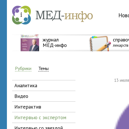
Нов
журнал
справо
МЕД-инфо
лекарств
Рубрики
Темы
13 июл
аналитика
видео
интерактив
интервью с экспертом
интервью со звездой