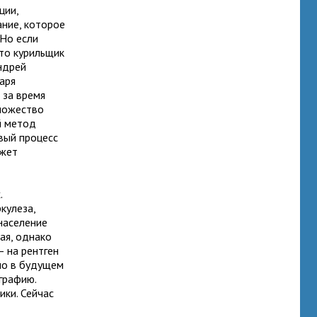
ции,
ание, которое
 Но если
это курильщик
ндрей
аря
 за время
множество
й метод
вый процесс
ожет
.
кулеза,
население
ая, однако
— на рентген
но в будущем
графию.
ики. Сейчас