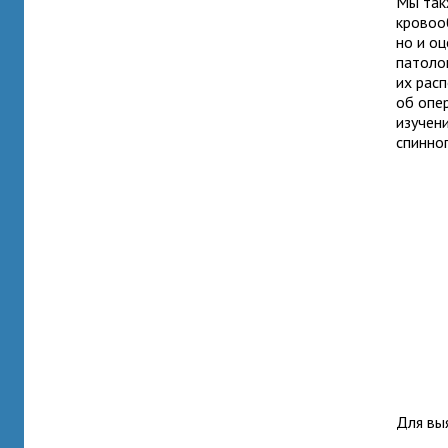
Мы так
кровоо
но и о
патоло
их расп
об опе
изучени
спинног
Для вы