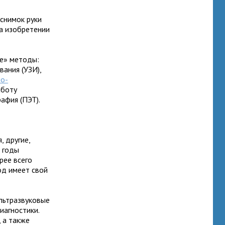
 снимок руки
на изобретении
ие» методы:
вания (УЗИ),
но-
аботу
афия (ПЭТ).
 другие,
 годы
рее всего
од имеет свой
ультразвуковые
иагностики.
, а также