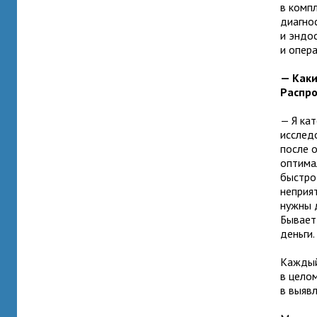
в комп
диагно
и эндо
и опера
— Каки
Распро
— Я ка
исследо
после 
оптима
быстро
неприя
нужны 
Бывает
деньги.
Каждый
в цело
в выяв