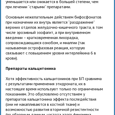
уменьшается или снижается в большей степени, чем
при лечении “старыми” препаратами.
Основным нежелательным действием бифосфонатов
при назначении их внутрь является “раздражение”
верхних отделов желудочно-кишечного тракта, в том
числе эрозивный эзофагит, а при внутривенном
введении – кратковременная лихорадка,
сопровождающаяся ознобом, и миалгии (так
называемая острофазовая реакция, которую
связывают с повышением уровня интерлейкина 6 в
крови).
Препараты кальцитонина
Хотя эффективность кальцитонинов при БП сравнима
с результатами применения этидроната, их в
настоящее время используют только по ограниченным
показаниям. Это обусловлено отсутствием у
препаратов кальцитонина эффекта последействия
(они не накапливаются в костной ткани) и
возможностью развития вторичной резистентности
(по обзорным данным, частота этого феномена