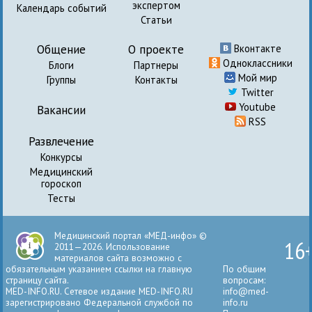
экспертом
Календарь событий
Статьи
Общение
О проекте
Вконтакте
Одноклассники
Блоги
Партнеры
Мой мир
Группы
Контакты
Twitter
Youtube
Вакансии
RSS
Развлечение
Конкурсы
Медицинский
гороскоп
Тесты
Медицинский портал «МЕД-инфо» ©
16
2011—2026. Использование
материалов сайта возможно с
обязательным указанием ссылки на главную
По общим
страницу сайта.
вопросам:
MED-INFO.RU. Сетевое издание MED-INFO.RU
info@med-
зарегистрировано Федеральной службой по
info.ru