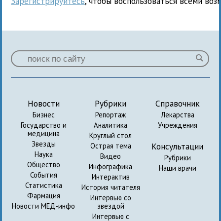
Зарегистрируйтесь
, чтобы воспользоваться всеми воз
Новости
Рубрики
Справочник
Бизнес
Репортаж
Лекарства
Государство и
Аналитика
Учреждения
медицина
Круглый стол
Звезды
Консультации
Острая тема
Наука
Видео
Рубрики
Общество
Инфографика
Наши врачи
События
Интерактив
Статистика
История читателя
Фармация
Интервью со
Новости МЕД-инфо
звездой
Интервью с