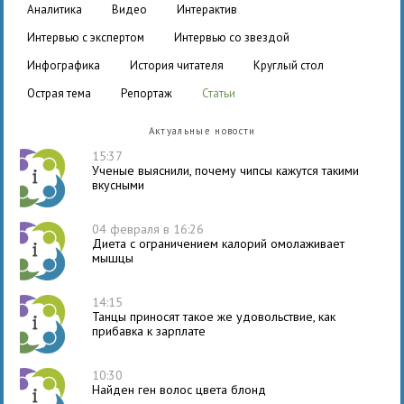
аналитика
видео
интерактив
интервью с экспертом
интервью со звездой
инфографика
история читателя
круглый стол
острая тема
репортаж
статьи
Актуальные новости
15:37
Ученые выяснили, почему чипсы кажутся такими
вкусными
04 февраля в 16:26
Диета с ограничением калорий омолаживает
мышцы
14:15
Танцы приносят такое же удовольствие, как
прибавка к зарплате
10:30
Найден ген волос цвета блонд