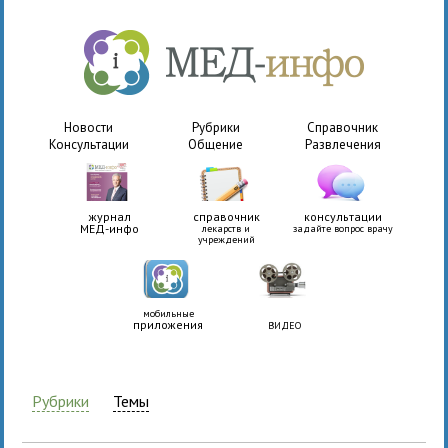
Новости
Рубрики
Справочник
Консультации
Общение
Развлечения
журнал
справочник
консультации
МЕД-инфо
лекарств и
задайте вопрос врачу
учреждений
мобильные
приложения
ВИДЕО
Рубрики
Темы