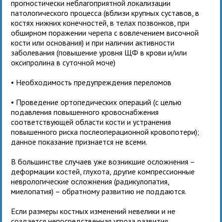
прогностически неблагоприятной локализации
патологического процесса (вблизи крупных суставов, в
костях нижних конечностей, в телах позвонков, при
обширном поражении черепа с вовлечением височной
кости или основания) и при наличии активности
заболевания (повышение уровня ЩФ в крови и/или
оксипролина в суточной моче)
• Необходимость предупреждения переломов
• Проведение ортопедических операций (с целью
подавления повышенного кровоснабжения
соответствующей области кости и устранения
повышенного риска послеоперационной кровопотери);
данное показание признается не всеми.
В большинстве случаев уже возникшие осложнения –
деформации костей, глухота, другие компрессионные
неврологические осложнения (радикулопатия,
миелопатия) – обратному развитию не поддаются.
Если размеры костных изменений невелики и не
создается непосредственная угроза развития