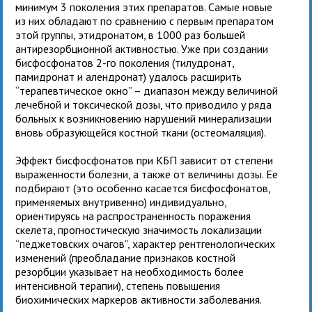
минимум 3 поколения этих препаратов. Самые новые
из них обладают по сравнению с первым препаратом
этой группы, этидронатом, в 1000 раз большей
антирезорбционной активностью. Уже при создании
бисфосфонатов 2-го поколения (тилудронат,
памидронат и алендронат) удалось расширить
“терапевтическое окно” – диапазон между величиной
лечебной и токсической дозы, что приводило у ряда
больных к возникновению нарушений минерализации
вновь образующейся костной ткани (остеомаляция).
Эффект бисфосфонатов при КБП зависит от степени
выраженности болезни, а также от величины дозы. Ее
подбирают (это особенно касается бисфосфонатов,
применяемых внутривенно) индивидуально,
ориентируясь на распространенность поражения
скелета, прогностическую значимость локализации
“педжетовских очагов”, характер рентгенологических
изменений (преобладание признаков костной
резорбции указывает на необходимость более
интенсивной терапии), степень повышения
биохимических маркеров активности заболевания.