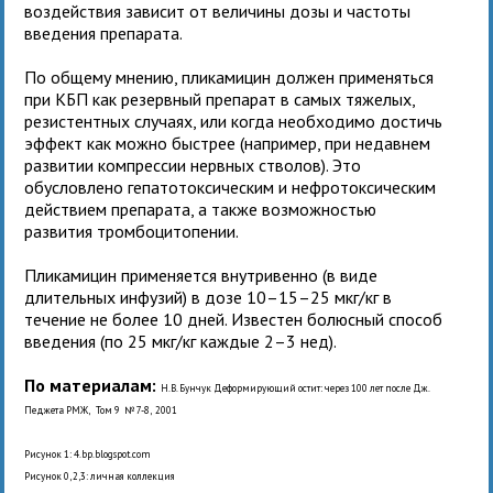
воздействия зависит от величины дозы и частоты
введения препарата.
По общему мнению, пликамицин должен применяться
при КБП как резервный препарат в самых тяжелых,
резистентных случаях, или когда необходимо достичь
эффект как можно быстрее (например, при недавнем
развитии компрессии нервных стволов). Это
обусловлено гепатотоксическим и нефротоксическим
действием препарата, а также возможностью
развития тромбоцитопении.
Пликамицин применяется внутривенно (в виде
длительных инфузий) в дозе 10–15–25 мкг/кг в
течение не более 10 дней. Известен болюсный способ
введения (по 25 мкг/кг каждые 2–3 нед).
По материалам:
Н.В. Бунчук Деформирующий остит: через 100 лет после Дж.
Педжета РМЖ, Том 9 № 7-8, 2001
Рисунок 1: 4.bp.blogspot.com
Рисунок 0, 2,3: личная коллекция