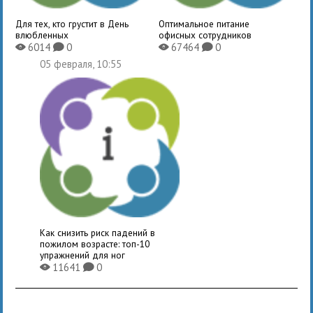
Для тех, кто грустит в День
Оптимальное питание
влюбленных
офисных сотрудников
6014
0
67464
0
X
K
X
K
05 февраля, 10:55
Как снизить риск падений в
пожилом возрасте: топ-10
упражнений для ног
11641
0
X
K