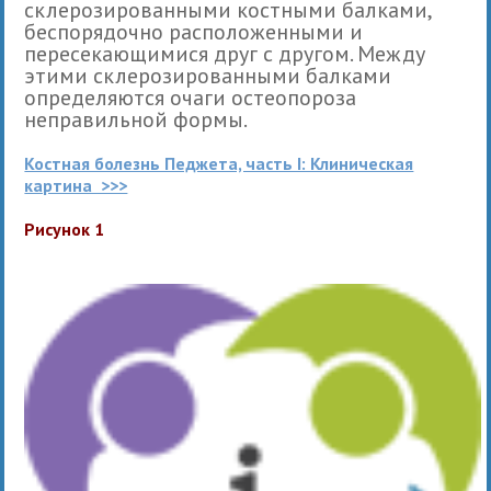
склерозированными костными балками,
беспорядочно расположенными и
пересекающимися друг с другом. Между
этими склерозированными балками
определяются очаги остеопороза
неправильной формы.
Костная болезнь Педжета, часть I: Клиническая
картина >>>
Рисунок 1