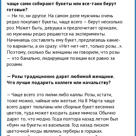
чаще сами собирают букеты или все-таки берут
готовые?
— Ни то, ни другое. На самом деле мужчины очень
редко покупают букеты, чаще всего — берут несколько
роз. Может быть, девушка и предпочитает орхидеи,
но мужчины редко решаются на эксперименты.
Начинаешь составлять ему букет, предлагаешь какие-
то варианты, а он сразу: «Нет-нет-нет, только розы…».
Поэтому, сколько бы женщины ни говорили, что розы
— это банально, лидирующие позиции все равно за
розами.
— Розы традиционно дарят любимой женщине.
Что лучше подарить коллеге или начальству?
— Чаще всего это лилии либо каллы. Розы, кстати,
тоже можно, чайные или желтые. На 8 Марта чаще
всего дарят тюльпаны или сборные букет весенних
цветов, туда может входить даже мимоза. Обычно
дарят то, что модно. Года полтора назад летом был
«бум» на букеты из васильков. Год назад писком
цветочной моды являлись герберы в горшках.