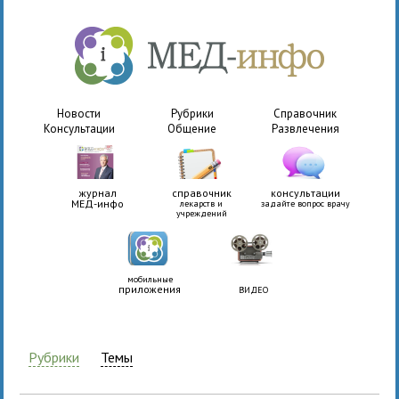
Новости
Рубрики
Справочник
Консультации
Общение
Развлечения
журнал
справочник
консультации
МЕД-инфо
лекарств и
задайте вопрос врачу
учреждений
мобильные
приложения
ВИДЕО
Рубрики
Темы