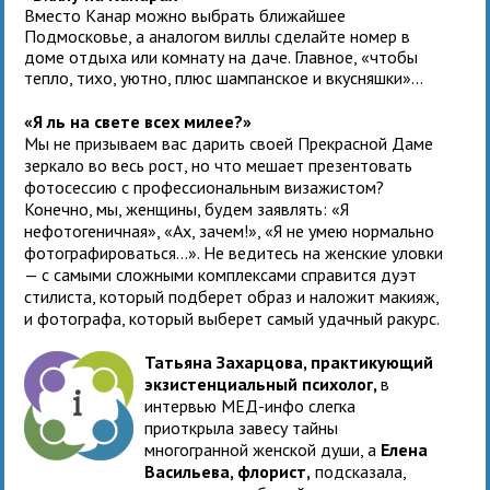
Вместо Канар можно выбрать ближайшее
Подмосковье, а аналогом виллы сделайте номер в
доме отдыха или комнату на даче. Главное, «чтобы
тепло, тихо, уютно, плюс шампанское и вкусняшки»...
«Я ль на свете всех милее?»
Мы не призываем вас дарить своей Прекрасной Даме
зеркало во весь рост, но что мешает презентовать
фотосессию с профессиональным визажистом?
Конечно, мы, женщины, будем заявлять: «Я
нефотогеничная», «Ах, зачем!», «Я не умею нормально
фотографироваться...». Не ведитесь на женские уловки
— с самыми сложными комплексами справится дуэт
стилиста, который подберет образ и наложит макияж,
и фотографа, который выберет самый удачный ракурс.
Татьяна Захарцова, практикующий
экзистенциальный психолог,
в
интервью МЕД-инфо слегка
приоткрыла завесу тайны
многогранной женской души, а
Елена
Васильева, флорист,
подсказала,