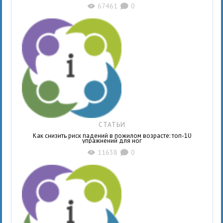
67461
0
X
K
СТАТЬИ
Как снизить риск падений в пожилом возрасте: топ-10
упражнений для ног
11638
0
X
K