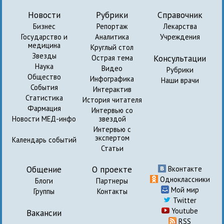
Новости
Рубрики
Справочник
Бизнес
Репортаж
Лекарства
Государство и
Аналитика
Учреждения
медицина
Круглый стол
Звезды
Консультации
Острая тема
Наука
Видео
Рубрики
Общество
Инфографика
Наши врачи
События
Интерактив
Статистика
История читателя
Фармация
Интервью со
Новости МЕД-инфо
звездой
Интервью с
экспертом
Календарь событий
Статьи
Общение
О проекте
Вконтакте
Одноклассники
Блоги
Партнеры
Мой мир
Группы
Контакты
Twitter
Youtube
Вакансии
RSS