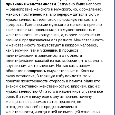
признания женственности
. Задумано было неплохо
— равноправие женского и мужского, но, к сожалению,
женское постепенно начало перерождаться в силу и
мужественность, теряя свою природную мягкость и
щедрость. Равноправие мужского и женского привело
к исчезновению понимания, что мужественность и
женственность не конкуренты, а, скорее. совершенно
разные и предназначены для разного. Мужественность
и женственность присутствуют в каждом человеке,
как у мужчин, так и у женщин. В процессе
идентификации, в зависимости от объекта
идентификации, каждый из нас выбирает, что сделать
внутренним, а что внешним. Но так как в нашем
обществе поощрялось омужествление «...Коня на
скаку остановит, В горящую избу войдет!», то и
понятие женственности стерлось в памяти. Мало кто
знаком с истинной женственностью, впрочем, как и с
мужественностью. От этого в нашем мире спутаны все
роли. В этом я вижу еще одну из причин, почему
женщины не принимают этот праздник, не
отождествляя себя с представлением о
женственности, иногда к ней не имеющей отношения: