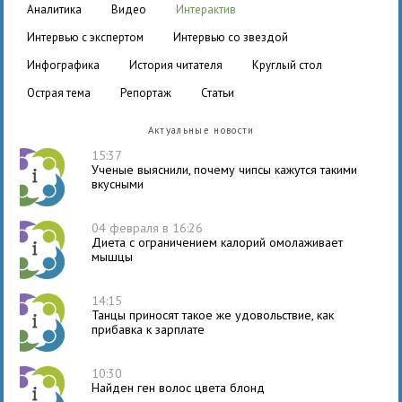
аналитика
видео
интерактив
интервью с экспертом
интервью со звездой
инфографика
история читателя
круглый стол
острая тема
репортаж
статьи
Актуальные новости
15:37
Ученые выяснили, почему чипсы кажутся такими
вкусными
04 февраля в 16:26
Диета с ограничением калорий омолаживает
мышцы
14:15
Танцы приносят такое же удовольствие, как
прибавка к зарплате
10:30
Найден ген волос цвета блонд