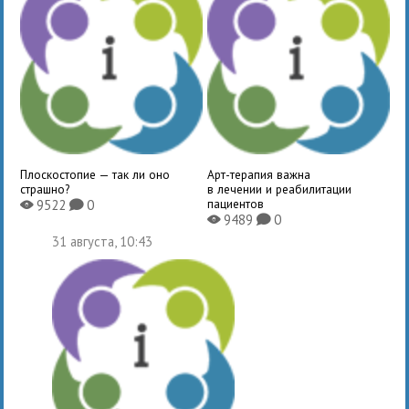
Плоскостопие — так ли оно
Арт-терапия важна
страшно?
в лечении и реабилитации
пациентов
9522
0
X
K
9489
0
X
K
31 августа, 10:43