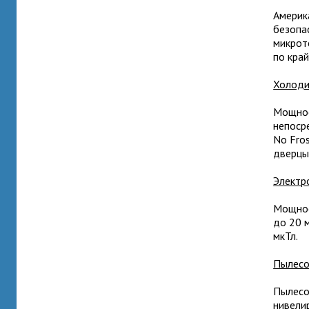
Америк
безопа
микрот
по край
Холоди
Мощнос
непоср
No Fro
дверцы
Электр
Мощнос
до 20 
мкТл.
Пылесо
Пылесос
нивели