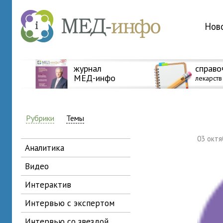
Нов
журнал
справо
МЕД-инфо
лекарств
Рубрики
Темы
03 окт
аналитика
видео
интерактив
интервью с экспертом
интервью со звездой