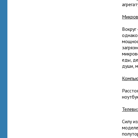
агрегат
Микров
Вокруг
однако
мощност
загряз
микров
еды, де
души, 
Компь
Рассто
ноутбу
Телеви
Силу и
моделей
полуто