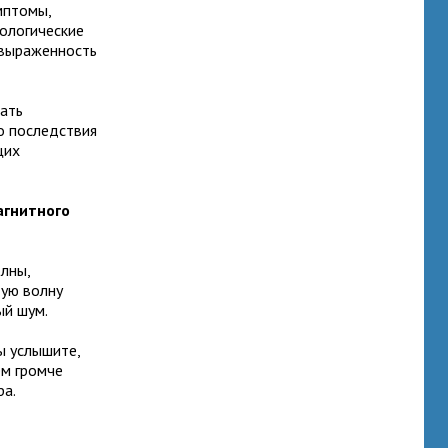
мптомы,
хологические
 выраженность
дать
о последствия
щих
агнитного
лны,
тую волну
ый шум.
ы услышите,
ем громче
ра.