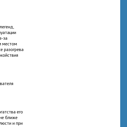
легенд,
луатации
з-за
м местом
се разогрева
окойствия
ователя
гатства его
 не ближе
люсти и при