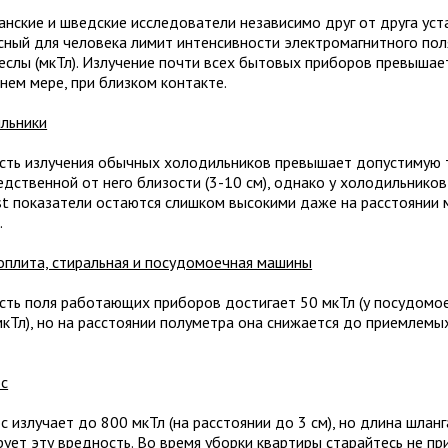
анские и шведские исследователи независимо друг от друга ус
сный для человека лимит интенсивности электромагнитного поля
еслы (мкТл). Излучение почти всех бытовых приборов превышает
нем мере, при близком контакте.
льники
ть излучения обычных холодильников превышает допустимую 
едственной от него близости (3-10 см), однако у холодильников
st показатели остаются слишком высокими даже на расстоянии 
.
оплита, стиральная и посудомоечная машины
ть поля работающих приборов достигает 50 мкТл (у посудомо
мкТл), но на расстоянии полуметра она снижается до приемлемых
с
 излучает до 800 мкТл (на расстоянии до 3 см), но длина шлан
рует эту вредность. Во время уборки квартиры старайтесь не пр