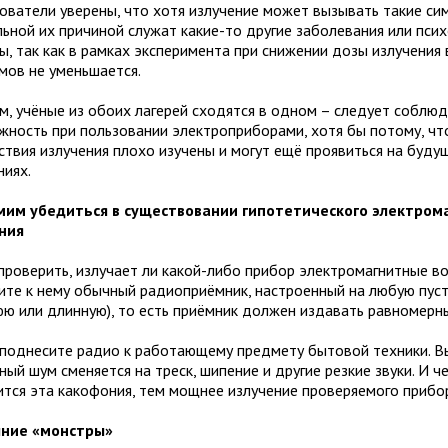
ователи уверены, что хотя излучение может вызывать такие си
льной их причиной служат какие-то другие заболевания или пси
ы, так как в рамках эксперимента при снижении дозы излучения
мов не уменьшается.
м, учёные из обоих лагерей сходятся в одном – следует соблю
жность при пользовании электроприборами, хотя бы потому, чт
ствия излучения плохо изучены и могут ещё проявиться на буду
ниях.
мим убедиться в существовании гипотетического электром
ния
проверить, излучает ли какой-либо прибор электромагнитные во
ите к нему обычный радиоприёмник, настроенный на любую пус
юю или длинную), то есть приёмник должен издавать равномерн
 поднесите радио к работающему предмету бытовой техники. В
ный шум сменяется на треск, шипение и другие резкие звуки. И ч
ится эта какофония, тем мощнее излучение проверяемого прибо
ние «монстры»