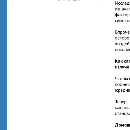
Исслед
изнача
фактор
симпто
Впроче
осторо
воздей
поколе
Как са
излуче
Чтобы 
поднес
(средн
Теперь
как ров
станов
Домаш