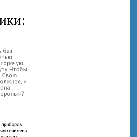
ики:
 без
пятью
 горячую
ту. Чтобы
. Свою
олжное, и
 она
тороны»?
я приборов
 было найдено
проводят