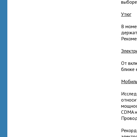
выборе
Утюг
В моме
держат
Рекоме
Электр
От вклю
ближе 
Мобиль
Исслед
относи
мощнос
CDMA н
Провод
Рекорд
электр