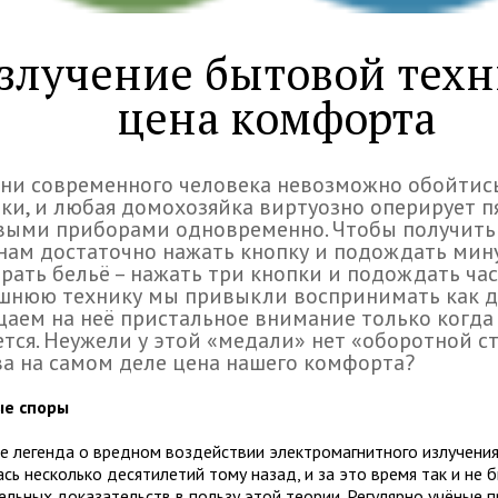
злучение бытовой техн
цена комфорта
ни современного человека невозможно обойтись
ки, и любая домохозяйка виртуозно оперирует 
выми приборами одновременно. Чтобы получить
нам достаточно нажать кнопку и подождать мину
рать бельё – нажать три кнопки и подождать час
шнюю технику мы привыкли воспринимать как д
аем на неё пристальное внимание только когда
тся. Неужели у этой «медали» нет «оборотной с
а на самом деле цена нашего комфорта?
ые споры
е легенда о вредном воздействии электромагнитного излучени
сь несколько десятилетий тому назад, и за это время так и не
ельных доказательств в пользу этой теории. Регулярно учёные 