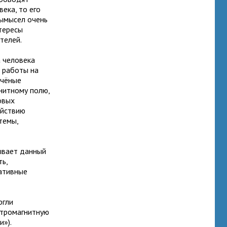
ека, то его
вымысел очень
тересы
телей.
а человека
е работы на
учёные
гнитному полю,
овых
ействию
темы,
зывает данный
ть,
тативные
ргли
ктромагнитную
»).