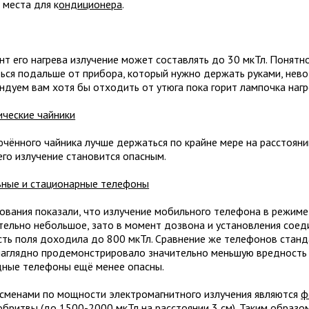
 места для к
ондиционера
.
нт его нагрева излучение может составлять до 30 мкТл. Понятно
ься подальше от прибора, который нужно держать руками, нев
ндуем вам хотя бы отходить от утюга пока горит лампочка нагр
ические чайники
чённого чайника лучше держаться по крайне мере на расстоянии 
его излучение становится опасным.
ные и стационарные телефоны
ования показали, что излучение мобильного телефона в режим
тельно небольшое, зато в момент дозвона и установления соед
ть поля доходила до 800 мкТл. Сравнение же телефонов стан
аглядно продемонстрировало значительно меньшую вредность 
ные телефоны ещё менее опасны.
сменами по мощности электромагнитного излучения являются
ф
обритвы
(до 1500-2000 мкТл на расстоянии 3 см). Таким образо