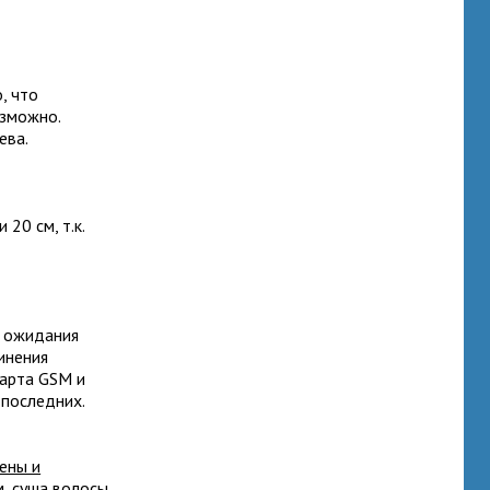
, что
озможно.
ева.
20 см, т.к.
е ожидания
инения
дарта GSM и
последних.
ены и
м, суша волосы