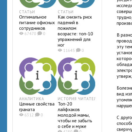
исслед
соверш
СТАТЬИ
СТАТЬИ
Оптимальное
Как снизить риск
трудно
питание офисных
падений в
произв
сотрудников
пожилом
возрасте: топ-10
X
67470
K
0
В разн
упражнений для
провод
ног
эту те
X
11645
K
0
устано
которо
облада
электр
утверж
Болезн
вид из
АНАЛИТИКА
ИСТОРИЯ ЧИТАТЕЛЯ
утомля
Ценные свойства
Топ-20
наруше
граната
лайфхаков
молодой мамы,
X
6312
K
0
С друг
чтобы не забыть
способ
о себе и муже
сверхч
X
4280
K
0