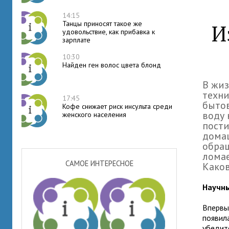
14:15
Танцы приносят такое же
И
удовольствие, как прибавка к
зарплате
10:30
Найден ген волос цвета блонд
В жиз
техни
17:45
быто
Кофе снижает риск инсульта среди
воду 
женского населения
пости
дома
обращ
ломае
САМОЕ ИНТЕРЕСНОЕ
Каков
Научн
Впервы
появила
убедит