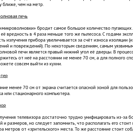
у ближе, чем на метр.
олновая печь
 «микроволновки» бродит самое большое количество пугающих 
 её вредность в 4 раза меньше того же пылесоса. С годами эксп
ь излучения прибора увеличивается за счёт износа изоляции (и
нений и повреждений). По некоторым сведениям, самым уязвимы
олновой печи является правый нижний угол её дверцы. В процес
ржитесь от неё на расстоянии не менее 70 см, а для полного сп
можете совсем выйти из кухни.
ютер
яние менее 70 см от экрана считается опасной зоной для польз
ка или стационарного компьютера.
зор
злучения телевизора достаточно трудно унифицировать из-за бо
 и размеров, но следует запомнить, что располагать его стоит
ра метров от «зрительского» места. То же расстояние стоит соб