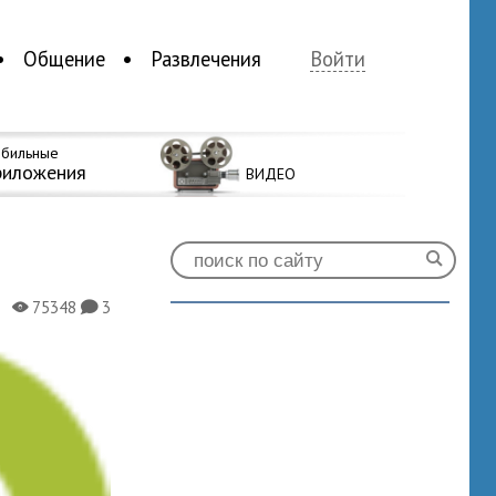
Общение
Развлечения
Войти
бильные
риложения
ВИДЕО
75348
3
X
K