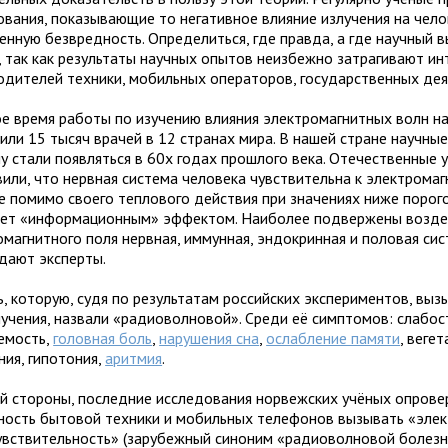
ования, показывающие то негативное влияние излучения на челов
енную безвредность. Определиться, где правда, а где научный 
, так как результаты научных опытов неизбежно затрагивают ин
одителей техники, мобильных операторов, государственных дея
ое время работы по изучению влияния электромагнитных волн н
или 15 тысяч врачей в 12 странах мира. В нашей стране научны
му стали появляться в 60х годах прошлого века. Отечественные 
вили, что нервная система человека чувствительна к электрома
е помимо своего теплового действия при значениях ниже порог
ет «информационным» эффектом. Наиболее подвержены возд
омагнитного поля нервная, иммунная, эндокринная и половая сис
дают эксперты.
ь, которую, судя по результатам российских экспериментов, вы
лучения, назвали «радиоволновой». Среди её симптомов: слабос
емость,
головная боль
,
нарушения сна
,
ослабление памяти
, веге
ния, гипотония,
аритмия
.
ой стороны, последние исследования норвежских учёных опрове
ность бытовой техники и мобильных телефонов вызывать «эле
увствительность» (зарубежный синоним «радиоволновой болезни