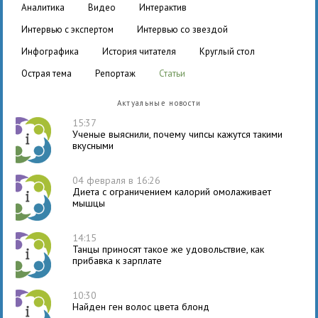
аналитика
видео
интерактив
интервью с экспертом
интервью со звездой
инфографика
история читателя
круглый стол
острая тема
репортаж
статьи
Актуальные новости
15:37
Ученые выяснили, почему чипсы кажутся такими
вкусными
04 февраля в 16:26
Диета с ограничением калорий омолаживает
мышцы
14:15
Танцы приносят такое же удовольствие, как
прибавка к зарплате
10:30
Найден ген волос цвета блонд