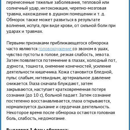
перенесенные тяжелые заболевания, тепловой или
солнечный удар, интоксикация, черепно-мозговая
травма, нахождение в душном помещении и т. д.
Обморок также может развиться в результате
волнения, испуга, при виде крови, от сильной боли при
ударах и травмах.
Первыми признаками приближающегося обморока
часто являются
головокружение
со звоном в ушах,
чувство пустоты в голове, резкая слабость, зевота.
Затем появляется потемнение в глазах, холодный пот,
дурнота, тошнота, онемение конечностей, усиление
деятельности кишечника. Кожа становится бледной,
пульс слабым, нитевидным, артериальное давление
снижается. Глаза сначала блуждают, затем
закрываются, наступает кратковременная потеря
сознания (до 10 с), больной падает. Затем сознание
постепенно восстанавливается, глаза открываются,
нормализуется дыхание и сердечная деятельность.
Некоторое время после обморока остаются головная
боль, слабость, недомогание.
Выделяют 3 фазы обморока: