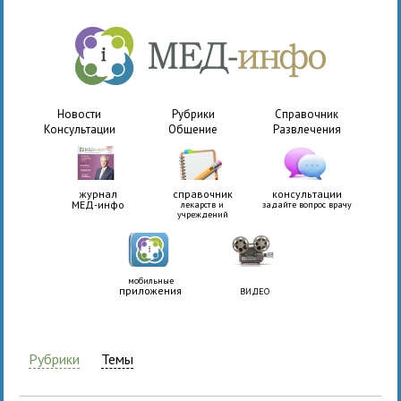
Новости
Рубрики
Справочник
Консультации
Общение
Развлечения
журнал
справочник
консультации
МЕД-инфо
лекарств и
задайте вопрос врачу
учреждений
мобильные
приложения
ВИДЕО
Рубрики
Темы