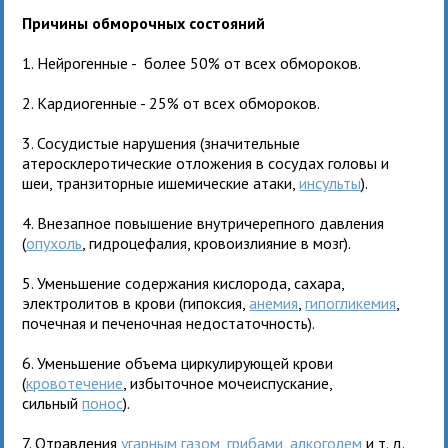
Причины обморочных состояний
1. Нейрогенные - более 50% от всех обмороков.
2. Кардиогенные - 25% от всех обмороков.
3. Сосудистые нарушения (значительные
атеросклеротические отложения в сосудах головы и
шеи, транзиторные ишемические атаки,
инсульты
).
4. Внезапное повышение внутричерепного давления
(
опухоль
, гидроцефалия, кровоизлияние в мозг).
5. Уменьшение содержания кислорода, сахара,
электролитов в крови (гипоксия,
анемия
,
гипогликемия
,
почечная и печеночная недостаточность).
6. Уменьшение объема циркулирующей крови
(
кровотечение
, избыточное мочеиспускание,
сильный
понос
).
7. Отравления
угарным газом
,
грибами
,
алкоголем
и т. д.