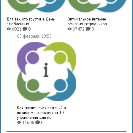
Для тех, кто грустит в День
Оптимальное питание
влюбленных
офисных сотрудников
6021
0
67472
0
X
K
X
K
05 февраля, 10:55
Как снизить риск падений в
пожилом возрасте: топ-10
упражнений для ног
11646
0
X
K