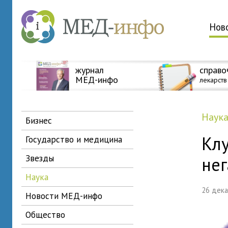
Нов
журнал
справо
МЕД-инфо
лекарств
наук
бизнес
Клу
государство и медицина
звезды
не
наука
26 дек
новости МЕД-инфо
общество