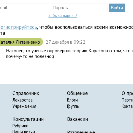
Забыли пароль?
регистрируйтесь
, чтобы воспользоваться всеми возможно
йта
аталия Литвиненко
27 декабря в 09:22
Наконец-то ученые опровергли теорию Карлсона о том, что 
почему-то не полезно:)
Справочник
Общение
О пр
Лекарства
Блоги
Парт
Учреждения
Группы
Конт
Консультации
Вакансии
Рубрики
Развлечение
Наши врачи