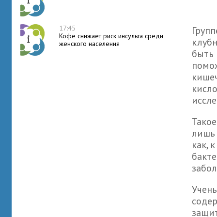
17:45
Групп
Кофе снижает риск инсульта среди
клубн
женского населения
быть 
помож
кишеч
кисло
иссл
Такое
лишь 
как, 
бакт
забол
Учены
содер
защит