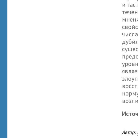
и гас
течен
мнени
свойс
числа
дубил
сущес
пред
уровн
являе
злоуп
восст
норм
возли
Исто
Автор: