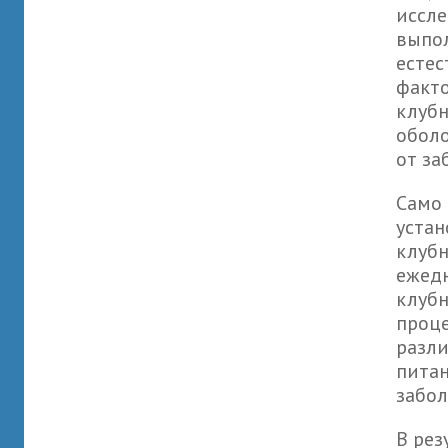
иссле
выпол
естес
факто
клубн
оболо
от за
Само 
устан
клубн
ежедн
клубн
проце
разли
питан
забо
В рез