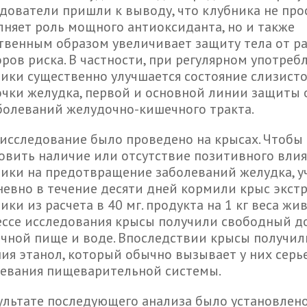
дователи пришли к выводу, что клубника не про
няет роль мощного антиоксиданта, но и также
твенным образом увеличивает защиту тела от р
ров риска. В частности, при регулярном употреб
ики существенно улучшается состояние слизист
чки желудка, первой и основной линии защиты 
болеваний желудочно-кишечного тракта.
исследование было проведено на крысах. Чтобы
овить наличие или отсутствие позитивного вли
ики на предотвращение заболеваний желудка, у
евно в течение десяти дней кормили крыс экст
ики из расчета в 40 мг. продукта на 1 кг веса жив
ссе исследования крысы получили свободный до
чной пище и воде. Впоследствии крысы получил
ия этанол, который обычно вызывает у них серь
левания пищеварительной системы.
ультате последующего анализа было установлено