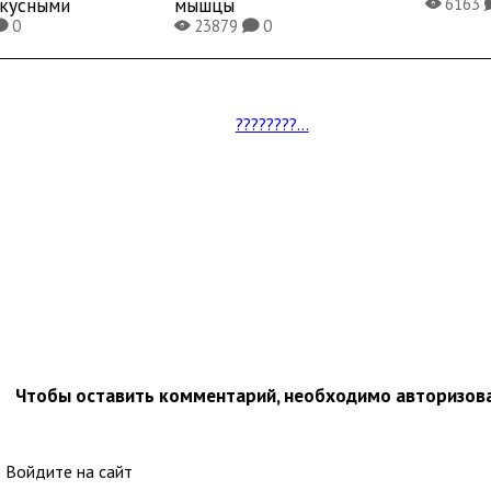
вкусными
мышцы
6163
X
0
23879
0
K
X
K
????????...
Чтобы оставить комментарий, необходимо авторизов
Войдите на сайт