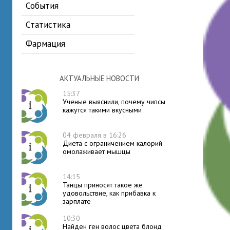
события
статистика
фармация
АКТУАЛЬНЫЕ НОВОСТИ
15:37
Ученые выяснили, почему чипсы
кажутся такими вкусными
04 февраля в 16:26
Диета с ограничением калорий
омолаживает мышцы
14:15
Танцы приносят такое же
удовольствие, как прибавка к
зарплате
10:30
Найден ген волос цвета блонд