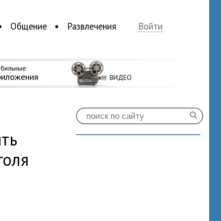
Общение
Развлечения
Войти
бильные
риложения
ВИДЕО
ять
голя
1