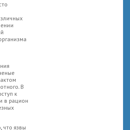
сто
азличных
лении
ой
организма
яния
ченые
рактом
отного. В
ступ к
и в рацион
езных
, что язвы