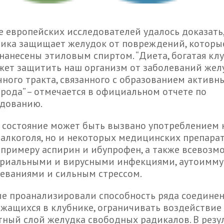
е европейских исследователей удалось доказать,
ика защищает желудок от повреждений, которы
нанесены этиловым спиртом. “Диета, богатая кл
ет защитить наш организм от заболеваний жел
ного тракта, связанного с образованием актив
рода” – отмечается в официальном отчете по
едованию.
 состояние может быть вызвано употреблением 
алкоголя, но и некоторых медицинских препарат
к примеру аспирин и ибупрофен, а также всевоз
ериальными и вирусными инфекциями, аутоимм
еваниями и сильным стрессом.
е проанализировали способность ряда соединен
жащихся в клубнике, ограничивать воздействие
ный слой желудка свободных радикалов. В резу