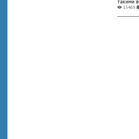
такими 
13469
X