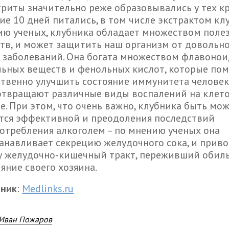
триты значительно реже образовывались у тех кр
ие 10 дней питались, в том числе экстрактом кл
ю ученых, клубника обладает множеством поле
тв, и может защитить наш организм от довольн
 заболеваний. Она богата множеством флавонои
ьных веществ и фенольных кислот, которые по
твенно улучшить состояние иммунитета человек
отвращают различные виды воспалений на клет
е. При этом, что очень важно, клубника быть мо
тся эффективной и преодоления последствий
отребления алкоголем – по мнению ученых она
анавливает секрецию желудочного сока, и приво
у желудочно-кишечный тракт, переживший обил
яние своего хозяина.
чник
:
Medlinks.ru
Иван Пожаров