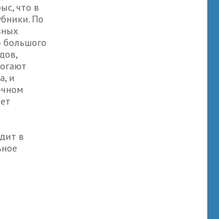
ыс, что в
убники. По
зных
о большого
дов,
могают
а, и
очном
жет
дит в
ьное