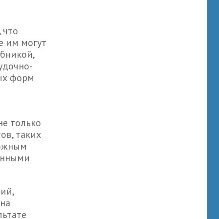
 что
е им могут
убникой,
удочно-
ных форм
не только
ов, таких
можным
унными
ий,
 на
льтате