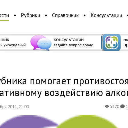
ости
Рубрики
Справочник
Консультации
чник
консультации
мо
п
 и учреждений
задайте вопрос врачу
а
бника помогает противосто
гативному воздействию алко
5320
абря 2011, 21:00
X
K