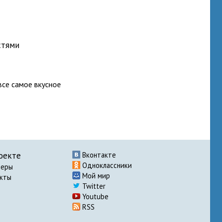
стями
все самое вкусное
оекте
Вконтакте
Одноклассники
неры
Мой мир
акты
Twitter
Youtube
RSS