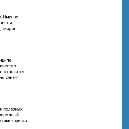
к. Именно
ичество
, творог,
инципе
личество
это относится
но снизит
 и полезных
природный
ктики кариеса