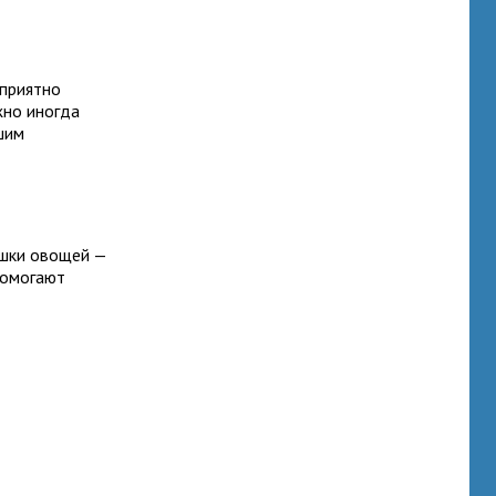
оприятно
жно иногда
шим
хушки овощей —
помогают