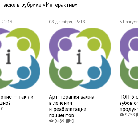
 также в рубрике «
Интерактив
»
, 21:13
08 декабря, 16:18
31 август
опие — так ли
Арт-терапия важна
ТОП-5 
ашно?
в лечении
зубов 
и реабилитации
продук
0
пациентов
9758
X
9489
0
X
K