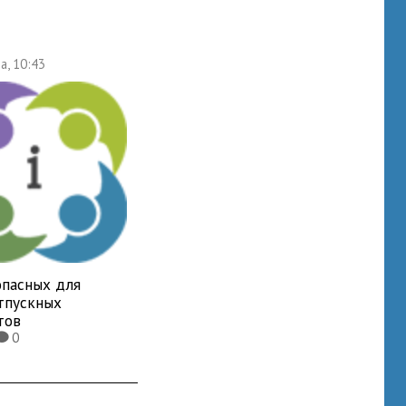
а, 10:43
опасных для
отпускных
тов
0
K