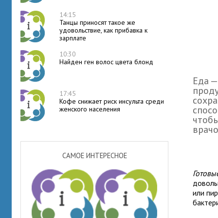
14:15
Танцы приносят такое же
удовольствие, как прибавка к
зарплате
10:30
Найден ген волос цвета блонд
Еда —
проду
17:45
сохра
Кофе снижает риск инсульта среди
спосо
женского населения
чтобы
врачо
САМОЕ ИНТЕРЕСНОЕ
Готовы
доволь
или пи
бактер