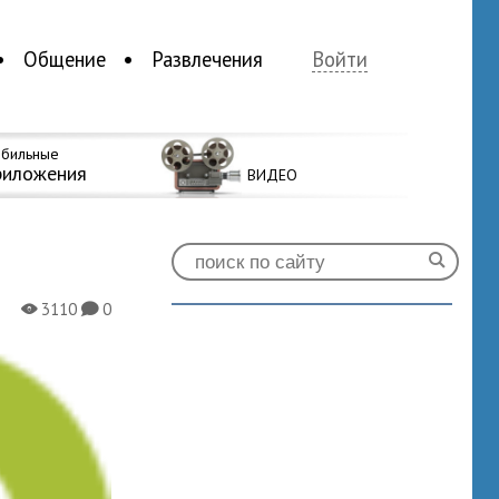
Общение
Развлечения
Войти
бильные
риложения
ВИДЕО
3110
0
X
K