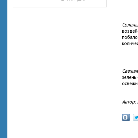
Солень
воздей
побало
количе
Свежая
зелень
освежи
Автор: