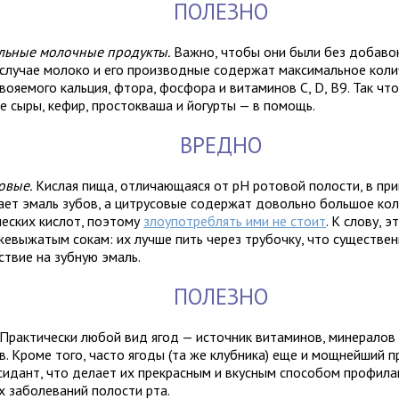
ПОЛЕЗНО
льные молочные продукты.
Важно, чтобы они были без добаво
 случае молоко и его производные содержат максимальное кол
вояемого кальция, фтора, фосфора и витаминов C, D, B9. Так что
е сыры, кефир, простокваша и йогурты — в помощь.
ВРЕДНО
овые.
Кислая пища, отличающаяся от pH ротовой полости, в пр
ает эмаль зубов, а цитрусовые содержат довольно большое ко
ческих кислот, поэтому
злоупотреблять ими не стоит
. К слову, 
ежевыжатым сокам: их лучше пить через трубочку, что существен
ствие на зубную эмаль.
ПОЛЕЗНО
Практически любой вид ягод — источник витаминов, минералов
в. Кроме того, часто ягоды (та же клубника) еще и мощнейший 
сидант, что делает их прекрасным и вкусным способом профила
х заболеваний полости рта.