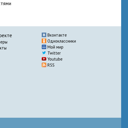
стями
оекте
Вконтакте
Одноклассники
неры
Мой мир
акты
Twitter
Youtube
RSS