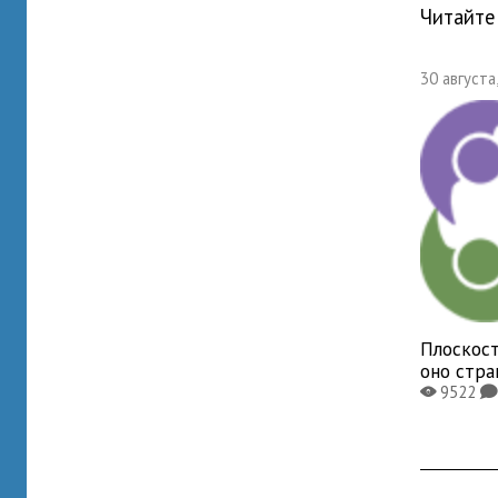
Читайте
30 августа
Плоскост
оно стр
9522
X
K