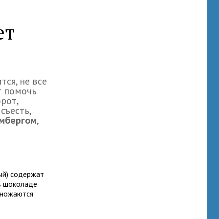
ет
тся, не все
т помочь
рот,
съесть,
мбергом
,
ый) содержат
в шоколаде
множаются