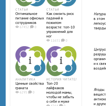
СТАТЬИ
СТАТЬИ
Оптимальное
Как снизить риск
Натура
питание офисных
падений в
в этом
сотрудников
пожилом
легкоус
возрасте: топ-10
X
67452
K
0
тверды
упражнений для
ног
X
11631
K
0
Цитрус
разруш
органи
и к св
воздей
АНАЛИТИКА
ИСТОРИЯ ЧИТАТЕЛЯ
Ценные свойства
Топ-20
граната
лайфхаков
Ягоды.
молодой мамы,
X
6295
K
0
вещест
чтобы не забыть
антиок
о себе и муже
и други
X
4264
K
0