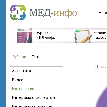
Нов
журнал
справо
МЕД-инфо
лекарств
Рубрики
Темы
31 окт
аналитика
видео
интерактив
интервью с экспертом
интервью со звездой