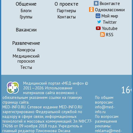
Общение
О проекте
Вконтакте
Одноклассники
Блоги
Партнеры
Мой мир
Группы
Контакты
Twitter
Youtube
Вакансии
RSS
Развлечение
Конкурсы
Медицинский
гороскоп
Тесты
Медицинский портал «МЕД-инфо» ©
16
2011—2026. Использование
материалов сайта возможно с
обязательным указанием ссылки на главную
По общим
страницу сайта.
вопросам:
MED-INFO.RU. Сетевое издание MED-INFO.RU
info@med-
зарегистрировано Федеральной службой по
info.ru
надзору в сфере связи, информационных
По вопросам
технологий и массовых коммуникаций: Эл NФС77-
размещения
74266 от 09 ноября 2018 года. Учредитель и
рекламы:
главный редактор Плисенкова Оксана
reklama@med-