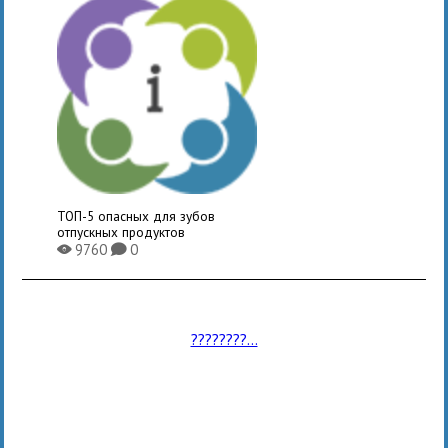
ТОП-5 опасных для зубов
отпускных продуктов
9760
0
X
K
????????...