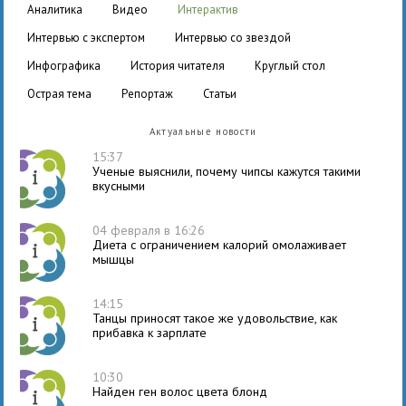
аналитика
видео
интерактив
интервью с экспертом
интервью со звездой
инфографика
история читателя
круглый стол
острая тема
репортаж
статьи
Актуальные новости
15:37
Ученые выяснили, почему чипсы кажутся такими
вкусными
04 февраля в 16:26
Диета с ограничением калорий омолаживает
мышцы
14:15
Танцы приносят такое же удовольствие, как
прибавка к зарплате
10:30
Найден ген волос цвета блонд