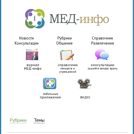
Новости
Рубрики
Справочник
Консультации
Общение
Развлечения
журнал
справочник
консультации
МЕД-инфо
лекарств и
задайте вопрос врачу
учреждений
мобильные
приложения
ВИДЕО
Рубрики
Темы