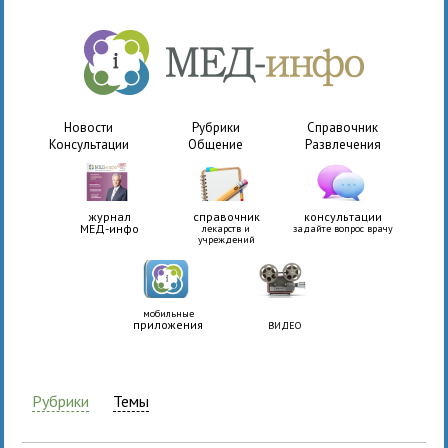
Новости
Рубрики
Справочник
Консультации
Общение
Развлечения
журнал
справочник
консультации
МЕД-инфо
лекарств и
задайте вопрос врачу
учреждений
мобильные
приложения
ВИДЕО
Рубрики
Темы