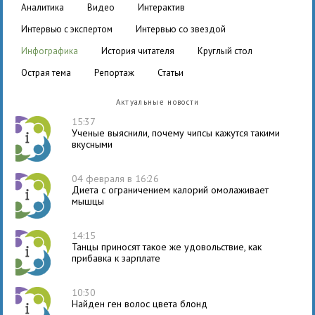
аналитика
видео
интерактив
интервью с экспертом
интервью со звездой
инфографика
история читателя
круглый стол
острая тема
репортаж
статьи
Актуальные новости
15:37
Ученые выяснили, почему чипсы кажутся такими
вкусными
04 февраля в 16:26
Диета с ограничением калорий омолаживает
мышцы
14:15
Танцы приносят такое же удовольствие, как
прибавка к зарплате
10:30
Найден ген волос цвета блонд