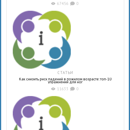
67456
0
X
K
СТАТЬИ
Как снизить риск падений в пожилом возрасте: топ-10
упражнений для ног
11633
0
X
K