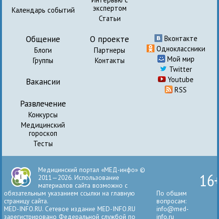
экспертом
Календарь событий
Статьи
Общение
О проекте
Вконтакте
Одноклассники
Блоги
Партнеры
Мой мир
Группы
Контакты
Twitter
Youtube
Вакансии
RSS
Развлечение
Конкурсы
Медицинский
гороскоп
Тесты
Медицинский портал «МЕД-инфо» ©
16
2011—2026. Использование
материалов сайта возможно с
обязательным указанием ссылки на главную
По общим
страницу сайта.
вопросам:
MED-INFO.RU. Сетевое издание MED-INFO.RU
info@med-
зарегистрировано Федеральной службой по
info.ru