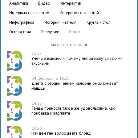
аналитика
видео
интерактив
интервью с экспертом
интервью со звездой
инфографика
история читателя
круглый стол
острая тема
репортаж
статьи
Актуальные новости
15:37
Ученые выяснили, почему чипсы кажутся такими
вкусными
04 февраля в 16:26
Диета с ограничением калорий омолаживает
мышцы
14:15
Танцы приносят такое же удовольствие, как
прибавка к зарплате
10:30
Найден ген волос цвета блонд