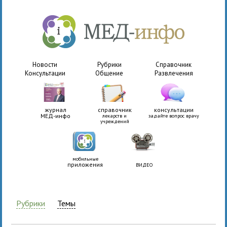
Новости
Рубрики
Справочник
Консультации
Общение
Развлечения
журнал
справочник
консультации
МЕД-инфо
лекарств и
задайте вопрос врачу
учреждений
мобильные
приложения
ВИДЕО
Рубрики
Темы