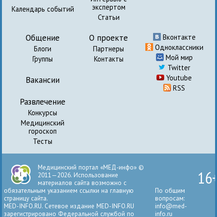
экспертом
Календарь событий
Статьи
Общение
О проекте
Вконтакте
Одноклассники
Блоги
Партнеры
Мой мир
Группы
Контакты
Twitter
Youtube
Вакансии
RSS
Развлечение
Конкурсы
Медицинский
гороскоп
Тесты
Медицинский портал «МЕД-инфо» ©
16
2011—2026. Использование
материалов сайта возможно с
обязательным указанием ссылки на главную
По общим
страницу сайта.
вопросам:
MED-INFO.RU. Сетевое издание MED-INFO.RU
info@med-
зарегистрировано Федеральной службой по
info.ru