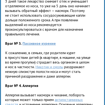
3 дней такое лекарство снимает отек и уменьшает
отделяемое из носа, то уже на 5 день оно начинает
вызывать обратный эффект — насморк. Поэтому
не стоит использовать сосудосуживающие капли
дольше положенного срока. А при появлении
выделений из носа рекомендуется
проконсультироваться с врачом для назначения
правильного лечения.
Враг № 3.
Пассивное курение
К сожалению, в семьях, где родители курят
в присутствии детей (в квартире, в машине, на улице
во время прогулки) страдает весь организм в целом
и нос в частности.
Никотин и смолы
раздражают
нежную слизистую полости носа и могут стать
причиной раздражения и даже аллергии.
Враг № 4. Аллергия
Аллергия вызывает насморк и чихание, побороть
которые может только прием
антигистаминных
средств
и устранение аллергена. Основные аллергены,