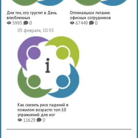
Для тех, кто грустит в День
Оптимальное питание
влюбленных
офисных сотрудников
5995
0
67449
0
X
K
X
K
05 февраля, 10:55
Как снизить риск падений в
пожилом возрасте: топ-10
упражнений для ног
11629
0
X
K