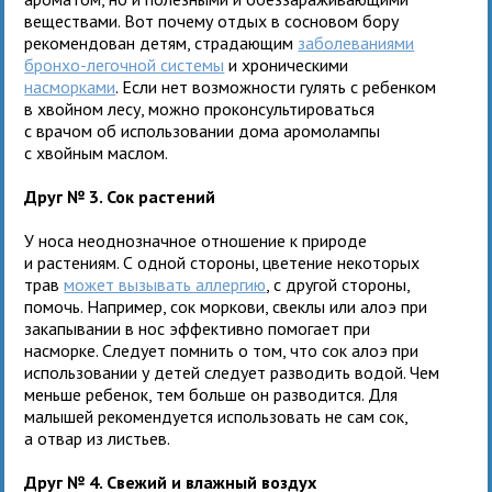
веществами. Вот почему отдых в сосновом бору
рекомендован детям, страдающим
заболеваниями
бронхо-легочной системы
и хроническими
насморками
. Если нет возможности гулять с ребенком
в хвойном лесу, можно проконсультироваться
с врачом об использовании дома аромолампы
с хвойным маслом.
Друг № 3. Сок растений
У носа неоднозначное отношение к природе
и растениям. С одной стороны, цветение некоторых
трав
может вызывать аллергию
, с другой стороны,
помочь. Например, сок моркови, свеклы или алоэ при
закапывании в нос эффективно помогает при
насморке. Следует помнить о том, что сок алоэ при
использовании у детей следует разводить водой. Чем
меньше ребенок, тем больше он разводится. Для
малышей рекомендуется использовать не сам сок,
а отвар из листьев.
Друг № 4. Свежий и влажный воздух