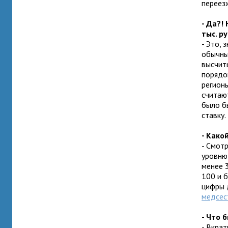
переез
- Да?!
тыс. р
- Это, 
обычный
высчиты
порядо
регионы
считают
было б
ставку.
- Како
- Смотр
уровню
менее 3
100 и б
цифры 
медсес
- Что 
- Вкра