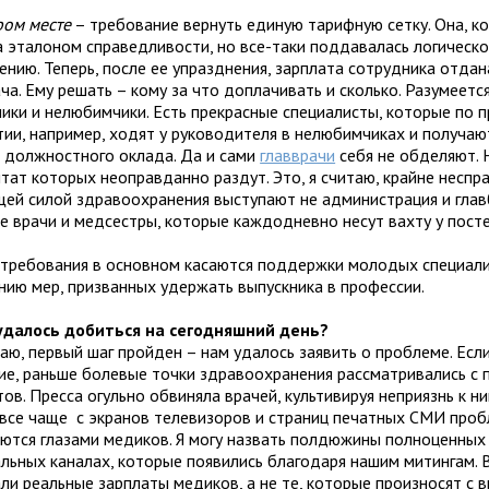
ром месте
– требование вернуть единую тарифную сетку. Она, ко
а эталоном справедливости, но все-таки поддавалась логическ
нию. Теперь, после ее упразднения, зарплата сотрудника отдан
ча. Ему решать – кому за что доплачивать и сколько. Разумеется
ики и нелюбимчики. Есть прекрасные специалисты, которые по 
тии, например, ходят у руководителя в нелюбимчиках и получа
 должностного оклада. Да и сами
главврачи
себя не обделяют. 
тат которых неоправданно раздут. Это, я считаю, крайне неспр
ей силой здравоохранения выступают не администрация и главб
е врачи и медсестры, которые каждодневно несут вахту у посте
 требования в основном касаются поддержки молодых специали
нию мер, призванных удержать выпускника в профессии.
 удалось добиться на сегодняшний день?
таю, первый шаг пройден – нам удалось заявить о проблеме. Есл
ие, раньше болевые точки здравоохранения рассматривались с 
ов. Пресса огульно обвиняла врачей, культивируя неприязнь к ни
 все чаще с экранов телевизоров и страниц печатных СМИ про
ются глазами медиков. Я могу назвать полдюжины полноценных
льных каналах, которые появились благодаря нашим митингам. 
ли реальные зарплаты медиков, а не те, которые произносят с 