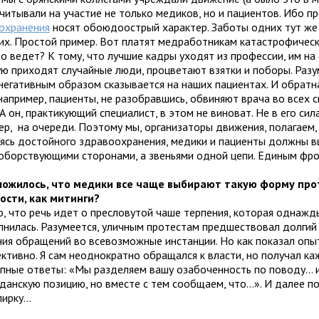
считывали на участие не только медиков, но и пациентов. Ибо 
охранения
носят обоюдоострый характер. Заботы одних тут же
гих. Простой пример. Вот платят медработникам катастрофическ
о ведет? К тому, что лучшие кадры уходят из профессии, им на
ую приходят случайные люди, процветают взятки и поборы. Разу
негативным образом сказывается на наших пациентах. И обратна
 например, пациенты, не разобравшись, обвиняют врача во всех 
 А он, практикующий специалист, в этом не виноват. Не в его сил
ер, на очереди. Поэтому мы, организаторы движения, полагаем, 
ясь достойного здравоохранения, медики и пациенты должны в
оборствующими сторонами, а звеньями одной цепи. Единым фро
сложилось, что медики все чаще выбирают такую форму пр
ости, как митинги?
ю, что речь идет о пресловутой чаше терпения, которая однажд
лнилась. Разумеется, уличным протестам предшествовал долгий
ния обращений во всевозможные инстанции. Но как показал опыт
ктивно. Я сам неоднократно обращался к власти, но получал ка
пные ответы: «Мы разделяем вашу озабоченность по поводу… 
данскую позицию, но вместе с тем сообщаем, что…». И далее по
пирку…