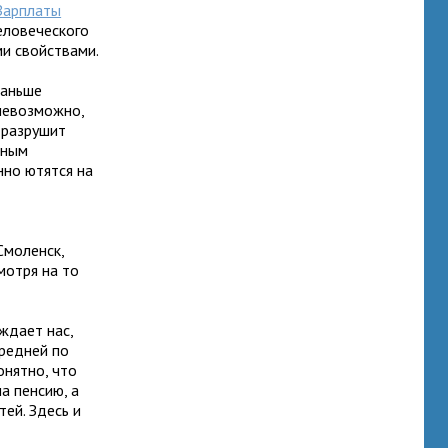
Зарплаты
еловеческого
ми свойствами.
раньше
 невозможно,
 разрушит
дным
нно ютятся на
Смоленск,
мотря на то
еждает нас,
средней по
онятно, что
а пенсию, а
ей. Здесь и