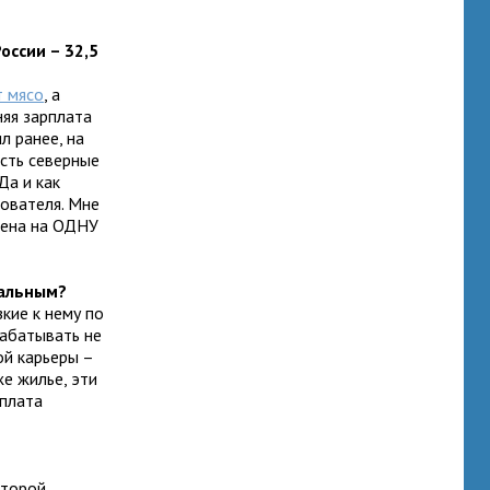
оссии – 32,5
т мясо
, а
няя зарплата
л ранее, на
есть северные
Да и как
дователя. Мне
вена на ОДНУ
мальным?
зкие к нему по
рабатывать не
ой карьеры –
же жилье, эти
плата
оторой