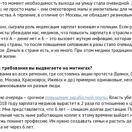
й-то момент необходимость выхода на улицу стала очевидной.
в
не просто малы – они смехотворно малы и унизительны для ч
нства. А терпение, в отличие от Москвы, не обладает резиновы
но, сыграла роль индексация зарплат военным и полиции. Если 
исты убеждали нас, медиков, что повысить зарплату в отрасли
 что А – денег нет и Б – это вызовет жуткую инфляцию, которая
ику страны, то после повышения силовикам в разы стало очеви
е. Деньги в стране есть, и их много. При этом медики традицио
е жизни.
е требования вы выдвигаете на митингах?
вания во всех регионах, где состоялись акции протеста (Брянск, 
о, Москва, Красноярск, Ижевск и др.) примерно одинаковые, нес
ганизовывали их разные люди.
ую очередь
– срочное
повышение заработной платы
. Власть уб
2018 году зарплата медиков вырастет в 2 раза по отношению к 
. Мне представляется, что 6 лет – слишком долгая дистанция. П
ельная часть ныне работающих коллег к этому времени выйдет н
жь покинет профессию. Им нужно создавать семьи и растить дет
 а не через 6 лет.