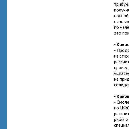
трибун.
получил
полной
основн
по «эл
это по
- Каки
- Прод
из сти
рассчи
провед
«Спасе
не при
солидар
- Како
- Смол
по ЦФО
рассчит
работа
специа