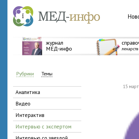
Нов
журнал
справо
МЕД-инфо
лекарств
Рубрики
Темы
15 мар
аналитика
видео
интерактив
интервью с экспертом
интервью со звездой