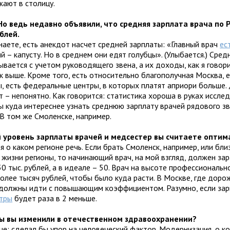
жают в столицу.
 Но ведь недавно объявили, что средняя зарплата врача по Р
ублей.
знаете, есть анекдот насчет средней зарплаты: «Главный врач
ес
 – капусту. Но в среднем они едят голубцы». (Улыбается.) Сред
вается с учетом руководящего звена, а их доходы, как я говори
к выше. Кроме того, есть относительно благополучная Москва, 
, есть федеральные центры, в которых платят априори больше. 
 – непонятно. Как говорится: статистика хороша в руках иссле
ы куда интереснее узнать среднюю зарплату врачей рядового з
 В том же Смоленске, например.
й уровень зарплаты врачей и медсестер вы считаете опти
я о каком регионе речь. Если брать Смоленск, например, или бли
 жизни регионы, то начинающий врач, на мой взгляд, должен за
0 тыс. рублей, а в идеале – 50. Врач на высоте профессиональн
олее тысяч рублей, чтобы было куда расти. В Москве, где доро
должны идти с повышающим коэффициентом. Разумно, если зар
тры
будет раза в 2 меньше.
бы вы изменили в отечественном здравоохранении?
тце: сделал бы упор на человеческий фактор. Модернизация, о к