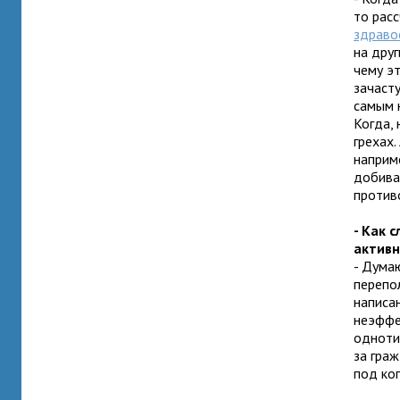
то рас
здраво
на дру
чему эт
зачаст
самым 
Когда,
грехах.
наприм
добива
против
- Как 
активн
- Дума
перепо
написа
неэффе
одноти
за граж
под ко