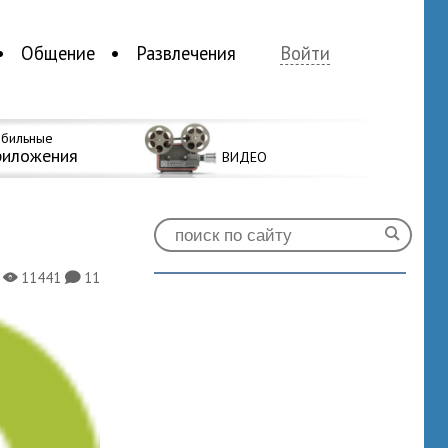
Общение
Развлечения
Войти
бильные
риложения
ВИДЕО
11441
11
X
K