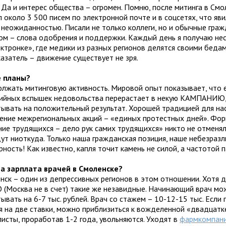
 Да и интерес общества – огромен. Помню, после митинга в Смо
 около 3 500 писем по электронной почте и в соцсетях, что яв
 неожиданностью. Писали не только коллеги, но и обычные граж
ом – слова одобрения и поддержки. Каждый день я получаю не
ектронке», где медики из разных регионов делятся своими беда
казатель – движение существует не зря.
е планы?
олжать митинговую активность. Мировой опыт показывает, что 
хийных вспышек недовольства перерастает в некую КАМПАНИЮ
тывать на положительный результат. Хорошей традицией для на
ение межрегиональных акций – «единых протестных дней». Фор
ние трудящихся – дело рук самих трудящихся» никто не отменял
дут ниоткуда. Только наша гражданская позиция, наше небезразл
ность! Как известно, капля точит камень не силой, а частотой 
ва зарплата врачей в Смоленске?
енск – один из депрессивных регионов в этом отношении. Хотя д
 (Москва не в счет) такие же незавидные. Начинающий врач мо
ывать на 6-7 тыс. рублей. Врач со стажем – 10-12-15 тыс. Если 
я на две ставки, можно приблизиться к вожделенной «двадцат
листы, проработав 1-2 года, увольняются. Уходят в
фармкомпан