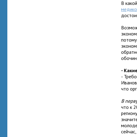
В како
медико
достои
Возмож
эконом
потому
эконом
обратно
обочин
- Каки
- Требо
Иванов
что ор
В перв
что к 
региону
значит
молоде
сейчас,