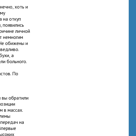
нечно, хоть и
ому
а на откуп
, появились
причине личной
ют немногим
Не обижены и
аведливо.
ухи, а
ли больного.
стов. По
и вы обратили
позиции
м в массах.
блемы
 передач на
Впервые
высоких