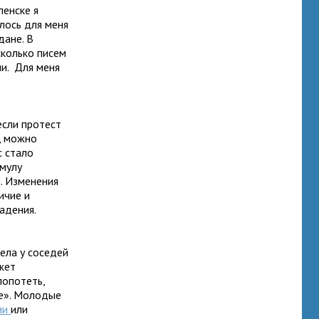
ленске я
илось для меня
дане. В
сколько писем
ми. Для меня
если протест
, можно
с стало
мулу
. Изменения
ичие и
падения.
ела у соседей
жет
попотеть,
ке». Молодые
ии
или