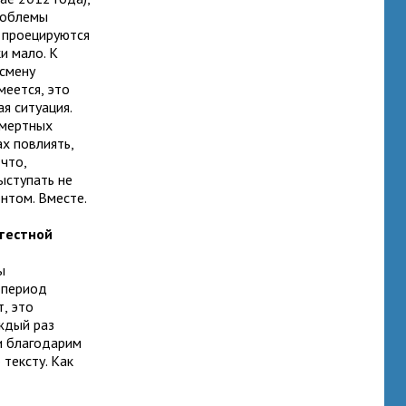
проблемы
 проецируются
и мало. К
 смену
меется, это
я ситуация.
смертных
ах повлиять,
что,
ыступать не
нтом. Вместе.
отестной
ы
 период
, это
ждый раз
и благодарим
 тексту. Как