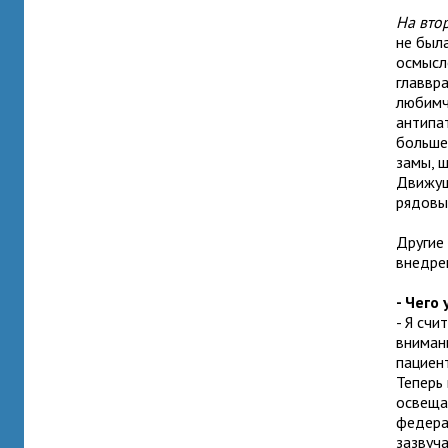
На вто
не был
осмысле
главвра
любимч
антипа
больше
замы, ш
Движущ
рядовы
Другие
внедре
- Чего
- Я счи
вниман
пациент
Теперь
освеща
федера
зазвуча