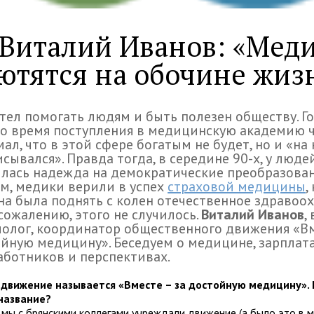
Виталий Иванов: «Мед
ютятся на обочине жиз
тел помогать людям и быть полезен обществу. Го
о время поступления в медицинскую академию 
ал, что в этой сфере богатым не будет, но и «на
сывался». Правда тогда, в середине 90-х, у люде
лась надежда на демократические преобразовани
м, медики верили в успех
страховой медицины
,
а была поднять с колен отечественное здравоох
 сожалению, этого не случилось.
Виталий Иванов
,
олог, координатор общественного движения «Вм
йную медицину». Беседуем о медицине, зарплат
ботников и перспективах.
 движение называется «Вместе – за достойную медицину».
название?
 мы с брянскими коллегами учреждали движение (а было это в м