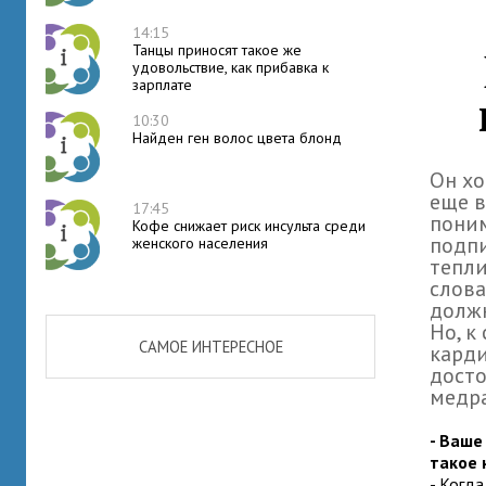
14:15
Танцы приносят такое же
удовольствие, как прибавка к
зарплате
10:30
Найден ген волос цвета блонд
Он хо
еще в
17:45
поним
Кофе снижает риск инсульта среди
подпи
женского населения
тепли
слова
должн
Но, к
САМОЕ ИНТЕРЕСНОЕ
карди
досто
медра
- Ваше
такое 
- Когда