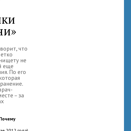
ики
ни»
ворит, что
четко
 нищету не
й еще
я. По его
 которая
ранение.
 врач-
есте – за
ах
 Почему
ае 2012 года),